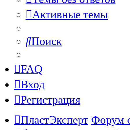
Активные темы
Поиск
FAQ
Вход
Регистрация
ПластЭксперт
Форум 