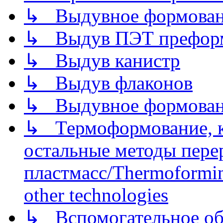
↳ Выдувное формован
↳ Выдув ПЭТ префор
↳ Выдув канистр
↳ Выдув флаконов
↳ Выдувное формован
↳ Термоформование, ка
остальные методы пере
пластмасс/Thermoforming
other technologies
↳ Вспомогательное об