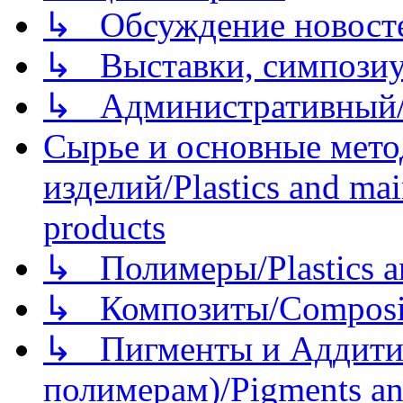
↳ Обсуждение новостей
↳ Выставки, симпозиу
↳ Административный/
Сырье и основные мето
изделий/Plastics and mai
products
↳ Полимеры/Plastics a
↳ Композиты/Сomposite
↳ Пигменты и Аддитив
полимерам)/Pigments an