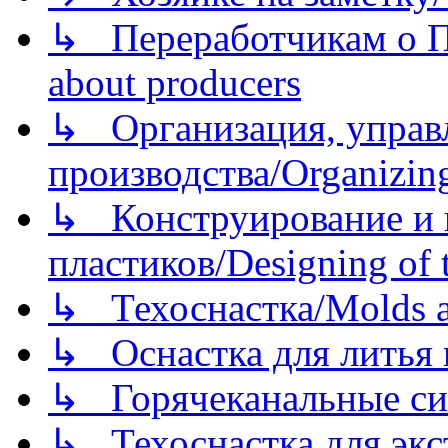
↳ Переработчикам о Пе
about producers
↳ Организация, управл
производства/Organizing
↳ Конструирование и п
пластиков/Designing of t
↳ Техоснастка/Molds a
↳ Оснастка для литья 
↳ Горячеканальные си
↳ Техоснастка для экс