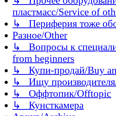
↳ Прочее оборудовани
пластмасс/Service of oth
↳ Периферия тоже обору
Разное/Other
↳ Вопросы к специали
from beginners
↳ Купи-продай/Buy and
↳ Ищу производителя/
↳ Оффтопик/Offtopic
↳ Кунсткамера