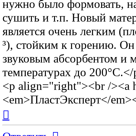
нужно было формовать, на
сушить и т.п. Новый мате
является очень легким (п
³), стойким к горению. О
звуковым абсорбентом и м
температурах до 200°C.</
<p align="right"><br /><a 
<em>ПластЭксперт</em><
Вернуться
к
началу