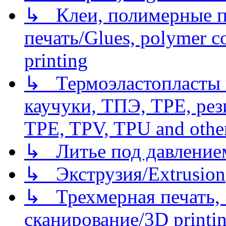
↳ Клеи, полимерные по
печать/Glues, polymer co
printing
↳ Термоэластопласты и
каучуки, ТПЭ, TPE, рез
TPE, TPV, TPU and other
↳ Литье под давлением/
↳ Экструзия/Extrusion
↳ Трехмерная печать,
сканирование/3D printin