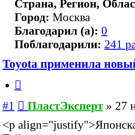
Страна, Регион, Облас
Город:
Москва
Благодарил (а):
0
Поблагодарили:
241 р
Toyota применила новы
Цитата
Сообщение
#1
ПластЭксперт
»
27 
<p align="justify">Японс