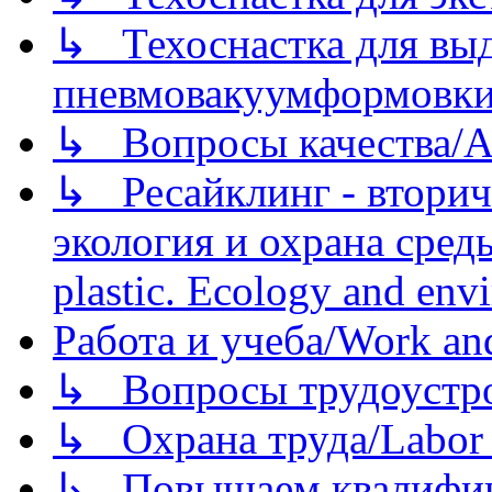
↳ Техоснастка для вы
пневмовакуумформовк
↳ Вопросы качества/Abo
↳ Ресайклинг - вторич
экология и охрана среды/
plastic. Ecology and env
Работа и учеба/Work an
↳ Вопросы трудоустрой
↳ Охрана труда/Labor p
↳ Повышаем квалификац