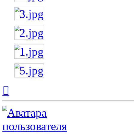
Вернуться
к
началу