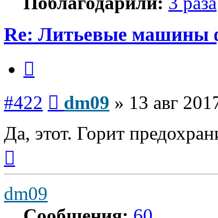
Поблагодарили:
3 раза
Re: Литьевые машины 
Цитата
Сообщение
#422
dm09
»
13 авг 201
Да, этот. Горит предохра
Вернуться
к
началу
dm09
Сообщения:
60