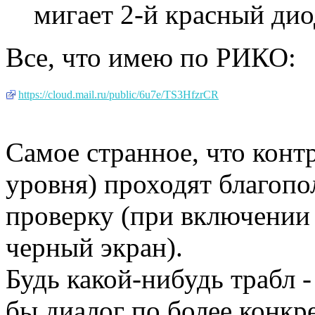
мигает 2-й красный дио
Все, что имею по РИКО:
https://cloud.mail.ru/public/6u7e/TS3HfzrCR
Самое странное, что конт
уровня) проходят благоп
проверку (при включени
черный экран).
Будь какой-нибудь трабл -
бы диалог по более конкре