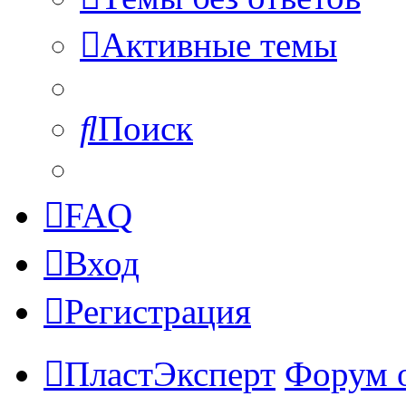
Активные темы
Поиск
FAQ
Вход
Регистрация
ПластЭксперт
Форум 