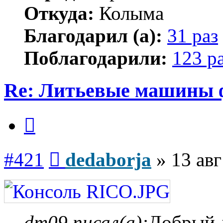
Откуда:
Колыма
Благодарил (а):
31 раз
Поблагодарили:
123 р
Re: Литьевые машины 
Цитата
Сообщение
#421
dedaborja
»
13 авг
dm09 писал(а):
Добрый д