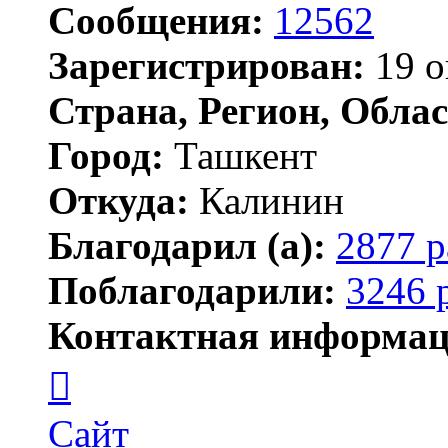
Сообщения:
12562
Зарегистрирован:
19 о
Страна, Регион, Облас
Город:
Ташкент
Откуда:
Калинин
Благодарил (а):
2877 р
Поблагодарили:
3246 
Контактная информац
Контактная
информация
пользователя
Maks42
Сайт