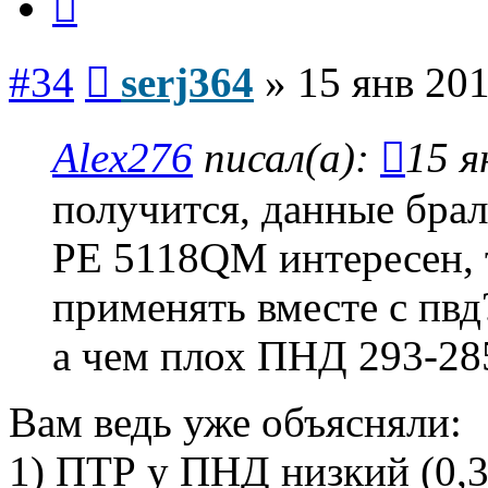
Сообщение
#34
serj364
»
15 янв 201
Alex276
писал(а):
15 я
получится, данные брал
PE 5118QM интересен, 
применять вместе с пвд
а чем плох ПНД 293-28
Вам ведь уже объясняли:
1) ПТР у ПНД низкий (0,3-