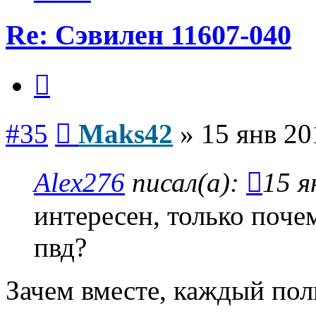
Re: Сэвилен 11607-040
Цитата
Сообщение
#35
Maks42
»
15 янв 20
Alex276
писал(а):
15 я
интересен, только поче
пвд?
Зачем вместе, каждый пол