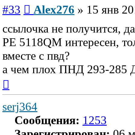
Сообщение
#33
Alex276
»
15 янв 20
ссылочка не получится, да
PE 5118QM интересен, то
вместе с пвд?
а чем плох ПНД 293-285 
Вернуться
к
началу
serj364
Сообщения:
1253
Зарегистрирован:
06 м