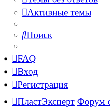
Активные темы
Поиск
FAQ
Вход
Регистрация
ПластЭксперт
Форум 