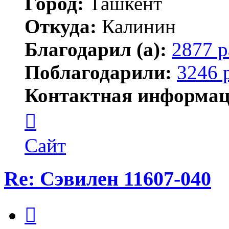
Город:
Ташкент
Откуда:
Калинин
Благодарил (а):
2877 р
Поблагодарили:
3246 
Контактная информац
Контактная
информация
пользователя
Maks42
Сайт
Re: Сэвилен 11607-040
Цитата