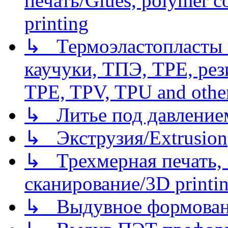
печать/Glues, polymer co
printing
↳ Термоэластопласты и
каучуки, ТПЭ, TPE, рез
TPE, TPV, TPU and other
↳ Литье под давлением/
↳ Экструзия/Extrusion
↳ Трехмерная печать,
сканирование/3D printin
↳ Выдувное формован