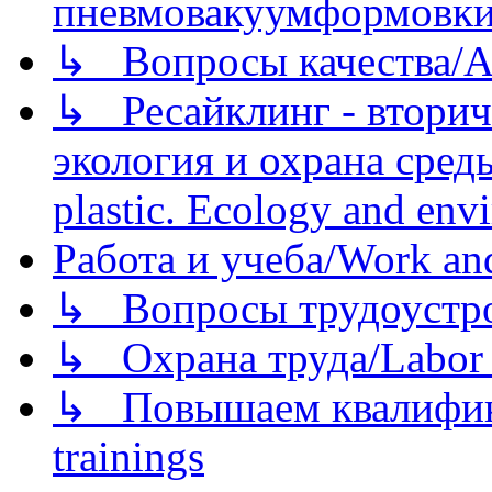
пневмовакуумформовк
↳ Вопросы качества/Abo
↳ Ресайклинг - вторич
экология и охрана среды/
plastic. Ecology and env
Работа и учеба/Work an
↳ Вопросы трудоустрой
↳ Охрана труда/Labor p
↳ Повышаем квалификац
trainings