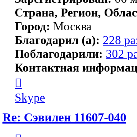
Страна, Регион, Облас
Город:
Москва
Благодарил (а):
228 ра
Поблагодарили:
302 р
Контактная информац
Контактная
информация
пользователя
serj364
Skype
Re: Сэвилен 11607-040
Цитата