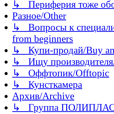
↳ Периферия тоже обору
Разное/Other
↳ Вопросы к специали
from beginners
↳ Купи-продай/Buy and
↳ Ищу производителя/
↳ Оффтопик/Offtopic
↳ Кунсткамера
Архив/Archive
↳ Группа ПОЛИПЛА