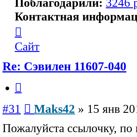
Поблагодарили:
3246 
Контактная информац
Контактная
информация
пользователя
Maks42
Сайт
Re: Сэвилен 11607-040
Цитата
Сообщение
#31
Maks42
»
15 янв 20
Пожалуйста ссылочку, по