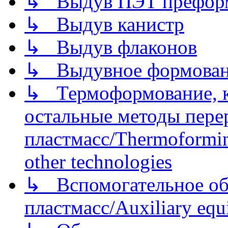
↳ Выдув ПЭТ префор
↳ Выдув канистр
↳ Выдув флаконов
↳ Выдувное формован
↳ Термоформование, ка
остальные методы пере
пластмасс/Thermoforming
other technologies
↳ Вспомогательное об
пластмасс/Auxiliary equi