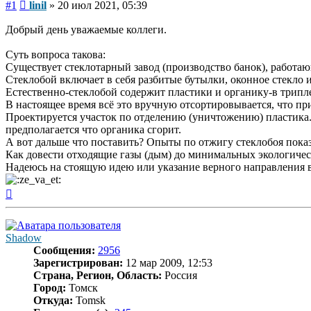
Сообщение
#1
linil
»
20 июл 2021, 05:39
Добрый день уважаемые коллеги.
Суть вопроса такова:
Существует стеклотарный завод (производство банок), работаю
Стеклобой включает в себя разбитые бутылки, оконное стекло и
Естественно-стеклобой содержит пластики и органику-в триплек
В настоящее время всё это вручную отсортировывается, что пр
Проектируется участок по отделению (уничтожению) пластика. П
предполагается что органика сгорит.
А вот дальше что поставить? Опыты по отжигу стеклобоя показа
Как довести отходящие газы (дым) до минимальных экологиче
Надеюсь на стоящую идею или указание верного направления в
Вернуться
к
началу
Shadow
Сообщения:
2956
Зарегистрирован:
12 мар 2009, 12:53
Страна, Регион, Область:
Россия
Город:
Томск
Откуда:
Tomsk