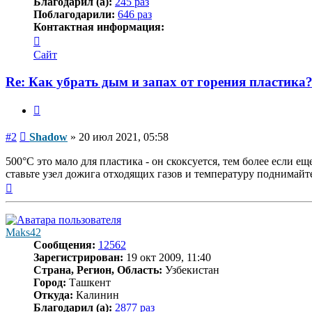
Благодарил (а):
245 раз
Поблагодарили:
646 раз
Контактная информация:
Контактная
информация
Сайт
пользователя
Shadow
Re: Как убрать дым и запах от горения пластика
Цитата
Сообщение
#2
Shadow
»
20 июл 2021, 05:58
500°C это мало для пластика - он скоксуется, тем более если ещ
ставьте узел дожига отходящих газов и температуру поднимайт
Вернуться
к
началу
Maks42
Сообщения:
12562
Зарегистрирован:
19 окт 2009, 11:40
Страна, Регион, Область:
Узбекистан
Город:
Ташкент
Откуда:
Калинин
Благодарил (а):
2877 раз