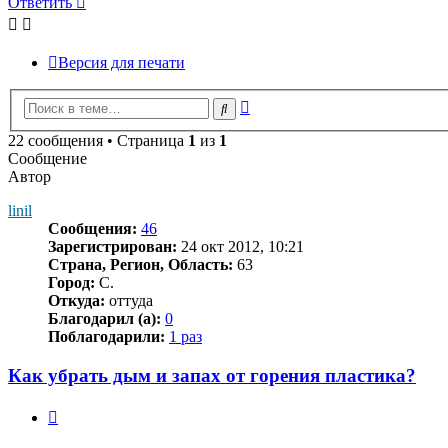
Ответить
Версия для печати
Расширенный
Поиск
поиск
22 сообщения • Страница
1
из
1
Сообщение
Автор
linil
Сообщения:
46
Зарегистрирован:
24 окт 2012, 10:21
Страна, Регион, Область:
63
Город:
С.
Откуда:
оттуда
Благодарил (а):
0
Поблагодарили:
1 раз
Как убрать дым и запах от горения пластика?
Цитата