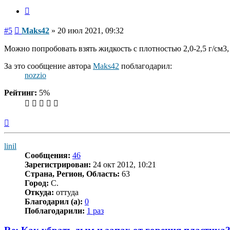
Цитата
Сообщение
#5
Maks42
»
20 июл 2021, 09:32
Можно попробовать взять жидкость с плотностью 2,0-2,5 г/см3, 
За это сообщение автора
Maks42
поблагодарил:
nozzio
Рейтинг:
5%
Вернуться
к
началу
linil
Сообщения:
46
Зарегистрирован:
24 окт 2012, 10:21
Страна, Регион, Область:
63
Город:
С.
Откуда:
оттуда
Благодарил (а):
0
Поблагодарили:
1 раз