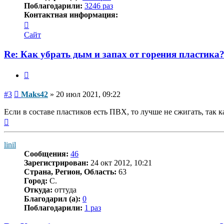
Поблагодарили:
3246 раз
Контактная информация:
Контактная
информация
Сайт
пользователя
Maks42
Re: Как убрать дым и запах от горения пластика
Цитата
Сообщение
#3
Maks42
»
20 июл 2021, 09:22
Если в составе пластиков есть ПВХ, то лучше не сжигать, так 
Вернуться
к
началу
linil
Сообщения:
46
Зарегистрирован:
24 окт 2012, 10:21
Страна, Регион, Область:
63
Город:
С.
Откуда:
оттуда
Благодарил (а):
0
Поблагодарили:
1 раз