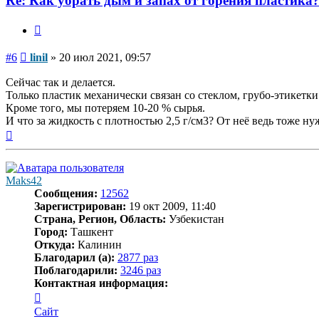
Re: Как убрать дым и запах от горения пластика
Цитата
Сообщение
#6
linil
»
20 июл 2021, 09:57
Сейчас так и делается.
Только пластик механически связан со стеклом, грубо-этикетк
Кроме того, мы потеряем 10-20 % сырья.
И что за жидкость с плотностью 2,5 г/см3? От неё ведь тоже ну
Вернуться
к
началу
Maks42
Сообщения:
12562
Зарегистрирован:
19 окт 2009, 11:40
Страна, Регион, Область:
Узбекистан
Город:
Ташкент
Откуда:
Калинин
Благодарил (а):
2877 раз
Поблагодарили:
3246 раз
Контактная информация:
Контактная
информация
Сайт