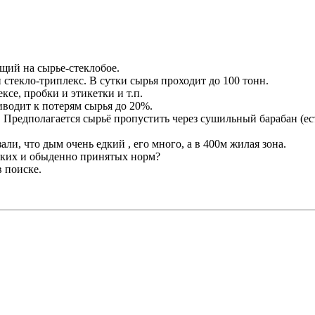
щий на сырье-стеклобое.
 стекло-триплекс. В сутки сырья проходит до 100 тонн.
се, пробки и этикетки и т.п.
иводит к потерям сырья до 20%.
редполагается сырьё пропустить через сушильный барабан (есть 
ли, что дым очень едкий , его много, а в 400м жилая зона.
ских и обыденно принятых норм?
 поиске.