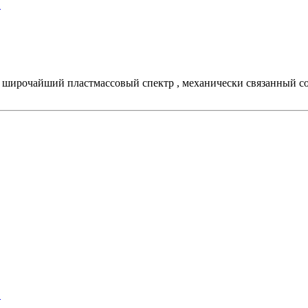
?
т широчайший пластмассовый спектр , механически связанный со
?