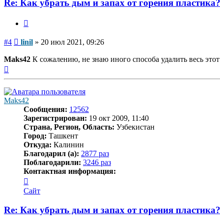
Re: Как убрать дым и запах от горения пластика
Цитата
Сообщение
#4
linil
»
20 июл 2021, 09:26
Maks42
К сожалению, не знаю иного способа удалить весь это
Вернуться
к
началу
Maks42
Сообщения:
12562
Зарегистрирован:
19 окт 2009, 11:40
Страна, Регион, Область:
Узбекистан
Город:
Ташкент
Откуда:
Калинин
Благодарил (а):
2877 раз
Поблагодарили:
3246 раз
Контактная информация:
Контактная
информация
Сайт
пользователя
Maks42
Re: Как убрать дым и запах от горения пластика