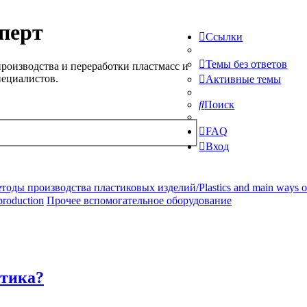
перт
Ссылки
Темы без ответов
роизводства и переработки пластмасс и
пециалистов.
Активные темы
Поиск
FAQ
Вход
ды производства пластиковых изделий/Plastics and main ways of pr
production
Прочее вспомогательное оборудование
стика?