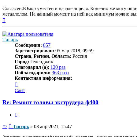
Согласен.Юмор уместен в начале апреля. Конечно же могу ошиба
металлолом. На данный момент на ней как минимум можно вып
Вернуться
к
началу
Тигирь
Сообщения:
857
Зарегистрирован:
05 мар 2018, 09:59
Страна, Регион, Область:
Россия
Город:
Геленджик
Благодарил (а):
120 раз
Поблагодарили:
363 раза
Контактная информация:
Контактная
информация
Сайт
пользователя
Тигирь
Re: Ремонт головы экструдера ф400
Цитата
Сообщение
#7
Тигирь
»
03 апр 2021, 15:47