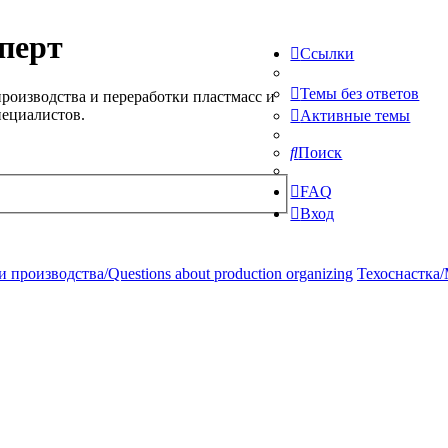
перт
Ссылки
Темы без ответов
роизводства и переработки пластмасс и
пециалистов.
Активные темы
Поиск
FAQ
Вход
производства/Questions about production organizing
Техоснастка/