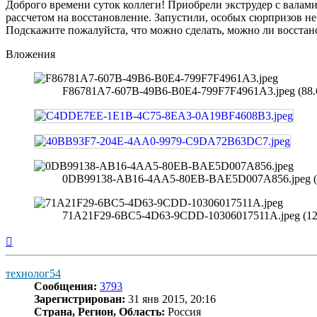
Доброго времени суток коллеги! Приобрели экструдер с валами
рассчетом на восстановление. Запустили, особых сюрпризов н
Подскажите пожалуйста, что можно сделать, можно ли восстано
Вложения
F86781A7-607B-49B6-B0E4-799F7F4961A3.jpeg (88.
0DB99138-AB16-4AA5-80EB-BAE5D007A856.jpeg (9
71A21F29-6BC5-4D63-9CDD-10306017511A.jpeg (127
Вернуться
к
началу
технолог54
Сообщения:
3793
Зарегистрирован:
31 янв 2015, 20:16
Страна, Регион, Область:
Россия