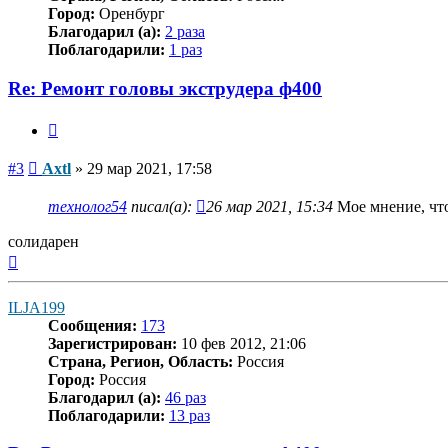
Город:
Оренбург
Благодарил (а):
2 раза
Поблагодарили:
1 раз
Re: Ремонт головы экструдера ф400
Цитата
Сообщение
#3
Axtl
»
29 мар 2021, 17:58
технолог54
писал(а):
26 мар 2021, 15:34
Мое мнение, что
солидарен
Вернуться
к
началу
ILJA199
Сообщения:
173
Зарегистрирован:
10 фев 2012, 21:06
Страна, Регион, Область:
Россия
Город:
Россия
Благодарил (а):
46 раз
Поблагодарили:
13 раз