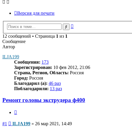
Версия для печати
Расширенный
Поиск
поиск
12 сообщений • Страница
1
из
1
Сообщение
Автор
ILJA199
Сообщения:
173
Зарегистрирован:
10 фев 2012, 21:06
Страна, Регион, Область:
Россия
Город:
Россия
Благодарил (а):
46 раз
Поблагодарили:
13 раз
Ремонт головы экструдера ф400
Цитата
Сообщение
#1
ILJA199
»
26 мар 2021, 14:49