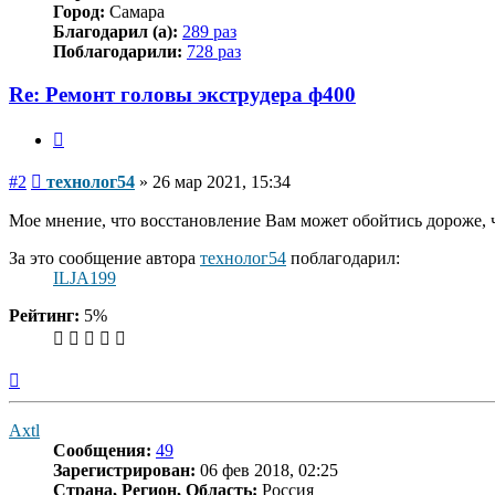
Город:
Самара
Благодарил (а):
289 раз
Поблагодарили:
728 раз
Re: Ремонт головы экструдера ф400
Цитата
Сообщение
#2
технолог54
»
26 мар 2021, 15:34
Мое мнение, что восстановление Вам может обойтись дороже, ч
За это сообщение автора
технолог54
поблагодарил:
ILJA199
Рейтинг:
5%
Вернуться
к
началу
Axtl
Сообщения:
49
Зарегистрирован:
06 фев 2018, 02:25
Страна, Регион, Область:
Россия