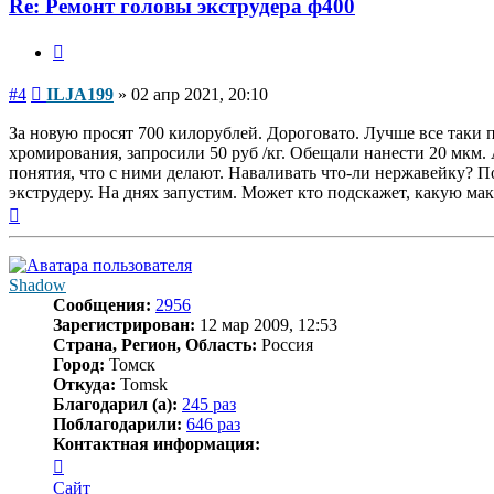
Re: Ремонт головы экструдера ф400
Цитата
Сообщение
#4
ILJA199
»
02 апр 2021, 20:10
За новую просят 700 килорублей. Дороговато. Лучше все таки 
хромирования, запросили 50 руб /кг. Обещали нанести 20 мкм.
понятия, что с ними делают. Наваливать что-ли нержавейку? П
экструдеру. На днях запустим. Может кто подскажет, какую м
Вернуться
к
началу
Shadow
Сообщения:
2956
Зарегистрирован:
12 мар 2009, 12:53
Страна, Регион, Область:
Россия
Город:
Томск
Откуда:
Tomsk
Благодарил (а):
245 раз
Поблагодарили:
646 раз
Контактная информация:
Контактная
информация
Сайт