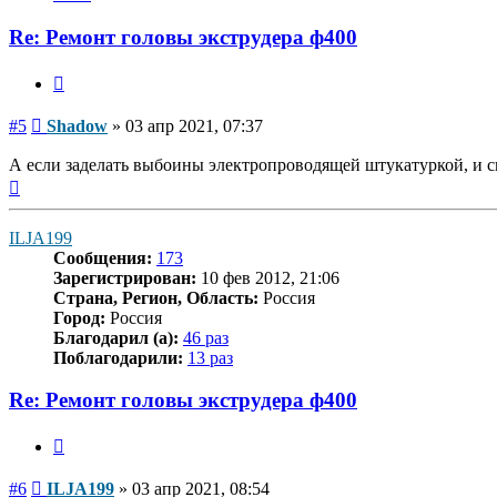
пользователя
Shadow
Re: Ремонт головы экструдера ф400
Цитата
Сообщение
#5
Shadow
»
03 апр 2021, 07:37
А если заделать выбоины электропроводящей штукатуркой, и с
Вернуться
к
началу
ILJA199
Сообщения:
173
Зарегистрирован:
10 фев 2012, 21:06
Страна, Регион, Область:
Россия
Город:
Россия
Благодарил (а):
46 раз
Поблагодарили:
13 раз
Re: Ремонт головы экструдера ф400
Цитата
Сообщение
#6
ILJA199
»
03 апр 2021, 08:54