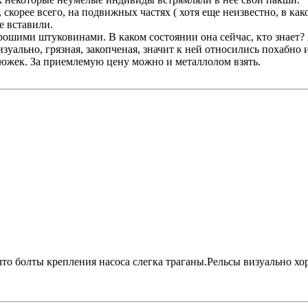
, скорее всего, на подвижных частях ( хотя еще неизвестно, в ка
е вставили.
ошими штуковинами. В каком состоянии она сейчас, кто знает? 
изуально, грязная, закопченая, значит к ней относились похабно
енюжек. За приемлемую цену можно и металлолом взять.
 что болты крепления насоса слегка траганы.Рельсы визуально х