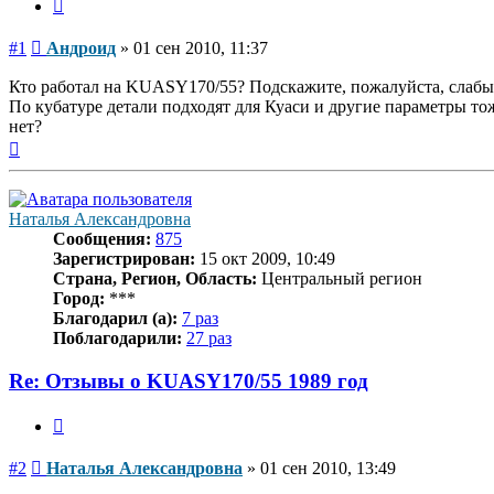
Цитата
Сообщение
#1
Андроид
»
01 сен 2010, 11:37
Кто работал на KUASY170/55? Подскажите, пожалуйста, слабые м
По кубатуре детали подходят для Куаси и другие параметры т
нет?
Вернуться
к
началу
Наталья Александровна
Сообщения:
875
Зарегистрирован:
15 окт 2009, 10:49
Страна, Регион, Область:
Центральный регион
Город:
***
Благодарил (а):
7 раз
Поблагодарили:
27 раз
Re: Отзывы о KUASY170/55 1989 год
Цитата
Сообщение
#2
Наталья Александровна
»
01 сен 2010, 13:49