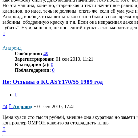
Но эта машина, конечно, старенькая и текти начнет все-равно и
клапанов, по идее, течь не должны, опять же, если ей ума уже н
Андроид, вообще-то машины такого типа были в свое время хор
забоины, ободранную краску и т.д. Если она некрасивая даже в
"убить". Ну и, конечно, не последний пункт - сколько хотят д
Вернуться
к
началу
Андроид
Сообщения:
49
Зарегистрирован:
01 сен 2010, 11:21
Благодарил (а):
0
Поблагодарили:
0
Re: Отзывы о KUASY170/55 1989 год
Цитата
Сообщение
#4
Андроид
»
01 сен 2010, 17:41
Цена куаси сто тысяч рублей, внешне она акуратная но замети
контроллер ОМРОН какоито за стодвадцать тыщь.
Вернуться
к