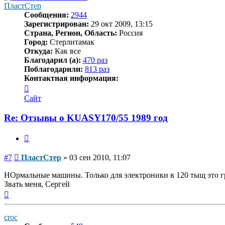
ПластСтер
Сообщения:
2944
Зарегистрирован:
29 окт 2009, 13:15
Страна, Регион, Область:
Россия
Город:
Стерлитамак
Откуда:
Как все
Благодарил (а):
470 раз
Поблагодарили:
813 раз
Контактная информация:
Контактная
информация
Сайт
пользователя
ПластСтер
Re: Отзывы о KUASY170/55 1989 год
Цитата
Сообщение
#7
ПластСтер
»
03 сен 2010, 11:07
НОрмальные машины. Только для электроники в 120 тыщ это гра
Звать меня, Сергей
Вернуться
к
началу
croc