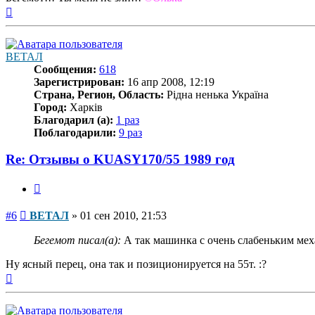
Вернуться
к
началу
ВЕТАЛ
Сообщения:
618
Зарегистрирован:
16 апр 2008, 12:19
Страна, Регион, Область:
Рідна ненька Україна
Город:
Харків
Благодарил (а):
1 раз
Поблагодарили:
9 раз
Re: Отзывы о KUASY170/55 1989 год
Цитата
Сообщение
#6
ВЕТАЛ
»
01 сен 2010, 21:53
Бегемот писал(а):
А так машинка с очень слабеньким ме
Ну ясный перец, она так и позиционируется на 55т. :?
Вернуться
к
началу