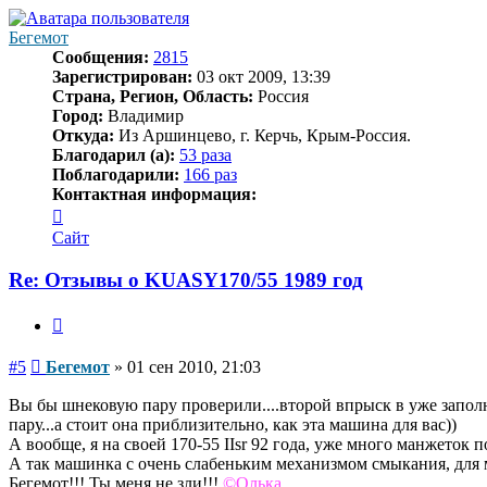
началу
Бегемот
Сообщения:
2815
Зарегистрирован:
03 окт 2009, 13:39
Страна, Регион, Область:
Россия
Город:
Владимир
Откуда:
Из Аршинцево, г. Керчь, Крым-Россия.
Благодарил (а):
53 раза
Поблагодарили:
166 раз
Контактная информация:
Контактная
информация
Сайт
пользователя
Бегемот
Re: Отзывы о KUASY170/55 1989 год
Цитата
Сообщение
#5
Бегемот
»
01 сен 2010, 21:03
Вы бы шнековую пару проверили....второй впрыск в уже заполн
пару...а стоит она приблизительно, как эта машина для вас))
А вообще, я на своей 170-55 IIsr 92 года, уже много манжеток
А так машинка с очень слабеньким механизмом смыкания, для 
Бегемот!!! Ты меня не зли!!!
©Олька