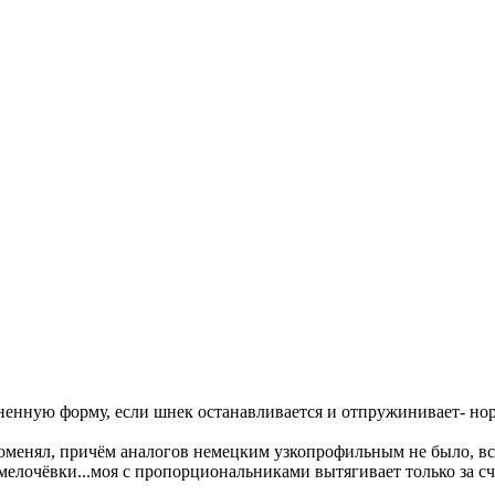
енную форму, если шнек останавливается и отпружинивает- норм
 поменял, причём аналогов немецким узкопрофильным не было, вс
мелочёвки...моя с пропорциональниками вытягивает только за сч