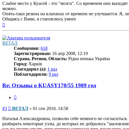
Слабое место у Куасей - это "мозги". Со временем они выходят
можно.
Опять-таки резина на клапанах от времени не улучшается. Я, л
Общаясь с Вами, я становлюсь умнее
Вернуться
к
началу
ВЕТАЛ
Сообщения:
618
Зарегистрирован:
16 апр 2008, 12:19
Страна, Регион, Область:
Рідна ненька Україна
Город:
Харків
Благодарил (а):
1 раз
Поблагодарили:
9 раз
Re: Отзывы о KUASY170/55 1989 год
Цитата
Сообщение
#3
ВЕТАЛ
»
01 сен 2010, 14:58
Наталья Александровна, позволю себе немного не согласиться
разбирать некоторые узлы, до которых не добрались "шаловлив
как по-моему опыту, дико машина начинала течь после того, к