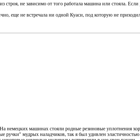
 из строя, не зависимо от того работала машина или стояла. Есл
ично, еще не встречала ни одной Куаси, под которую не приходи
. На немецких машинах стояли родные резиновые уплотнения хо
ые ручки" мудрых наладчиков, так я был удивлен эластичностью 
ак некоторые неумелые индивиды встрямляли в нее свои пакши.