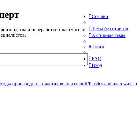
перт
Ссылки
Темы без ответов
роизводства и переработки пластмасс и
пециалистов.
Активные темы
Поиск
FAQ
Вход
ды производства пластиковых изделий/Plastics and main ways of pr