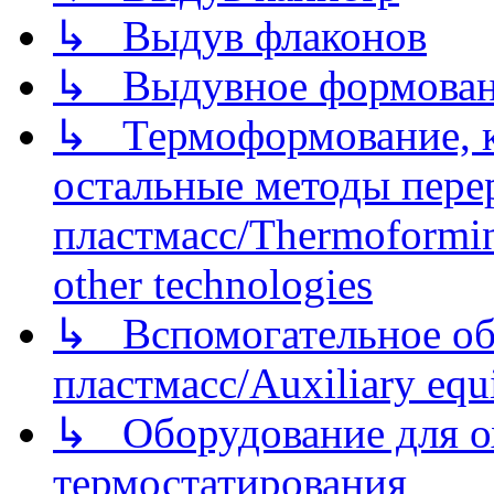
↳ Выдув флаконов
↳ Выдувное формован
↳ Термоформование, ка
остальные методы пере
пластмасс/Thermoforming
other technologies
↳ Вспомогательное об
пластмасс/Auxiliary equi
↳ Оборудование для о
термостатирования