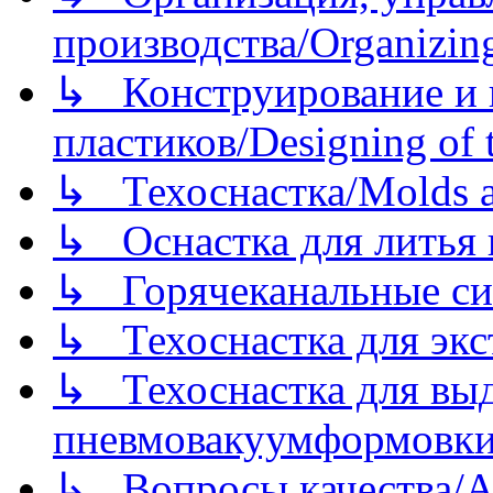
производства/Organizing
↳ Конструирование и п
пластиков/Designing of t
↳ Техоснастка/Molds a
↳ Оснастка для литья 
↳ Горячеканальные си
↳ Техоснастка для экс
↳ Техоснастка для вы
пневмовакуумформовк
↳ Вопросы качества/Abo