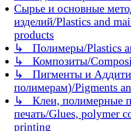
Сырье и основные мето
изделий/Plastics and mai
products
↳ Полимеры/Plastics a
↳ Композиты/Сomposite
↳ Пигменты и Аддитив
полимерам)/Pigments an
↳ Клеи, полимерные по
печать/Glues, polymer co
printing