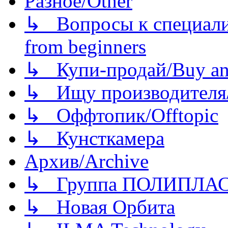
Разное/Other
↳ Вопросы к специали
from beginners
↳ Купи-продай/Buy and
↳ Ищу производителя/
↳ Оффтопик/Offtopic
↳ Кунсткамера
Архив/Archive
↳ Группа ПОЛИПЛА
↳ Новая Орбита