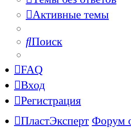
Активные темы
Поиск
FAQ
Вход
Регистрация
ПластЭксперт
Форум 