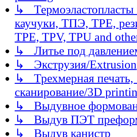
↳ Термоэластопласты и
каучуки, ТПЭ, TPE, рез
TPE, TPV, TPU and other
↳ Литье под давлением/
↳ Экструзия/Extrusion
↳ Трехмерная печать,
сканирование/3D printin
↳ Выдувное формован
↳ Выдув ПЭТ префор
↳ Выдув канистр