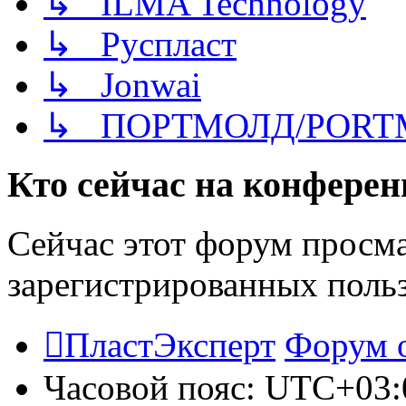
↳ ILMA Technology
↳ Руспласт
↳ Jonwai
↳ ПОРТМОЛД/PORT
Кто сейчас на конфере
Сейчас этот форум просма
зарегистрированных польз
ПластЭксперт
Форум 
Часовой пояс:
UTC+03: