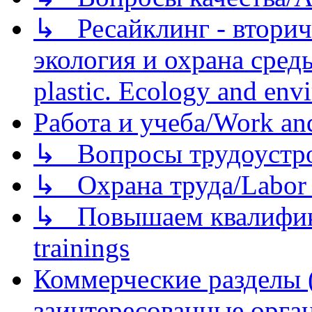
↳ Ресайклинг - вторич
экология и охрана среды/
plastic. Ecology and env
Работа и учеба/Work an
↳ Вопросы трудоустрой
↳ Охрана труда/Labor p
↳ Повышаем квалификац
trainings
Коммерческие разделы 
заинтересованные орга