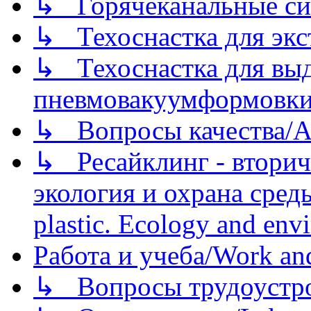
↳ Горячеканальные си
↳ Техоснастка для экс
↳ Техоснастка для вы
пневмовакуумформовк
↳ Вопросы качества/Abo
↳ Ресайклинг - вторич
экология и охрана среды/
plastic. Ecology and env
Работа и учеба/Work an
↳ Вопросы трудоустрой