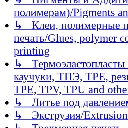
полимерам)/Pigments an
↳ Клеи, полимерные по
печать/Glues, polymer co
printing
↳ Термоэластопласты и
каучуки, ТПЭ, TPE, рез
TPE, TPV, TPU and other
↳ Литье под давлением/
↳ Экструзия/Extrusion
↳ Трехмерная печать,