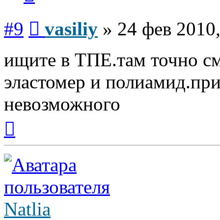
Сообщение
#9
vasiliy
»
24 фев 2010,
ищите в ТПЕ.там точно 
эластомер и полиамид.пр
невозможного
Вернуться
к
началу
Natlia