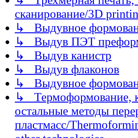
сканирование/3D printin
↳ Выдувное формован
↳ Выдув ПЭТ префор
↳ Выдув канистр
↳ Выдув флаконов
↳ Выдувное формован
↳ Термоформование, ка
остальные методы пере
пластмасс/Thermoforming