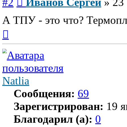
#2
Иванов Сергей
»
23
А ТПУ - это что? Термоп
Вернуться
к
началу
Natlia
Сообщения:
69
Зарегистрирован:
19 я
Благодарил (а):
0