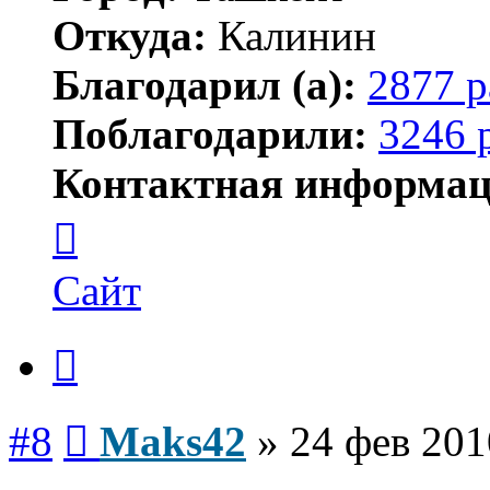
Откуда:
Калинин
Благодарил (а):
2877 р
Поблагодарили:
3246 
Контактная информац
Контактная
информация
пользователя
Maks42
Сайт
Цитата
Сообщение
#8
Maks42
»
24 фев 201