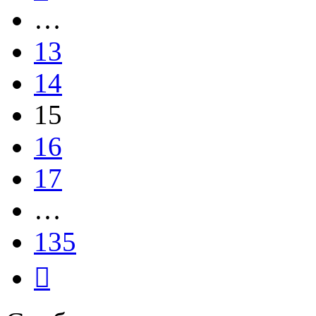
…
13
14
15
16
17
…
135
След.