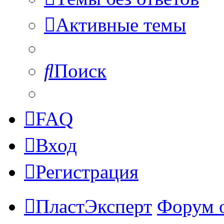
Активные темы
Поиск
FAQ
Вход
Регистрация
ПластЭксперт
Форум 