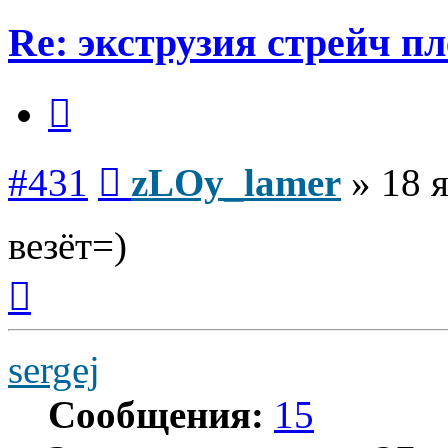
Re: экструзия стрейч п
Цитата
Сообщение
#431
zLOy_lamer
»
18 
везёт=)
Вернуться
к
началу
sergej
Сообщения:
15