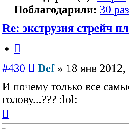
Поблагодарили:
30 раз
Re: экструзия стрейч п
Цитата
Сообщение
#430
Def
»
18 янв 2012,
И почему только все самы
голову...??? :lol:
Вернуться
к
началу