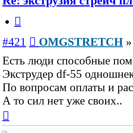
Re: экструзия стрейч п
Цитата
Сообщение
#421
OMGSTRETCH
Есть люди способные помо
Экструдер df-55 одношне
По вопросам оплаты и ра
А то сил нет уже своих..
Вернуться
к
началу