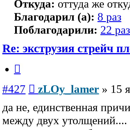
Откуда:
оттуда же отку
Благодарил (а):
8 раз
Поблагодарили:
22 раз
Re: экструзия стрейч п
Цитата
Сообщение
#427
zLOy_lamer
»
15 
да не, единственная прич
между двух утолщений....