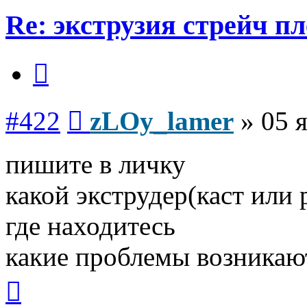
Re: экструзия стрейч п
Цитата
Сообщение
#422
zLOy_lamer
»
05 
пишите в личку
какой экструдер(каст или 
где находитесь
какие проблемы возникаю
Вернуться
к
началу