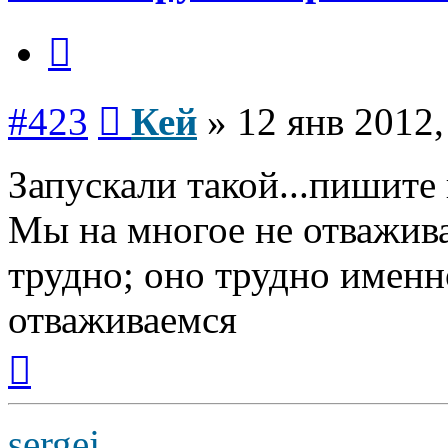
Цитата
Сообщение
#423
Кей
»
12 янв 2012,
Запускали такой...пишите
Мы на многое не отважива
трудно; оно трудно именн
отваживаемся
Вернуться
к
началу
sergej