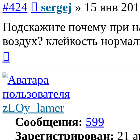
Сообщение
#424
sergej
»
15 янв 201
Подскажите почему при н
воздух? клейкость нормал
Вернуться
к
началу
zLOy_lamer
Сообщения:
599
Зарегистрирован:
21 а