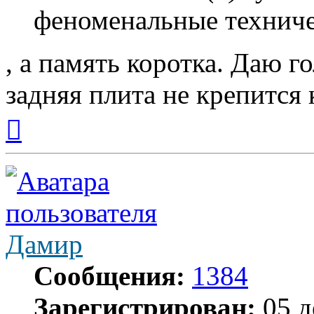
феноменальные техниче
, а память коротка. Даю г
задняя плита не крепится 
Вернуться
к
началу
Дамир
Сообщения:
1384
Зарегистрирован:
05 д