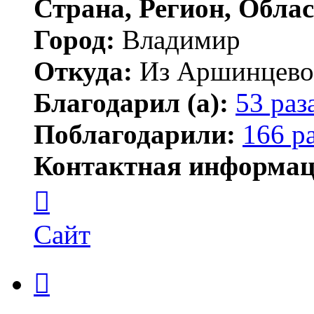
Страна, Регион, Облас
Город:
Владимир
Откуда:
Из Аршинцево, 
Благодарил (а):
53 раз
Поблагодарили:
166 р
Контактная информац
Контактная
информация
пользователя
Бегемот
Сайт
Цитата