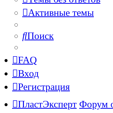
Активные темы
Поиск
FAQ
Вход
Регистрация
ПластЭксперт
Форум 