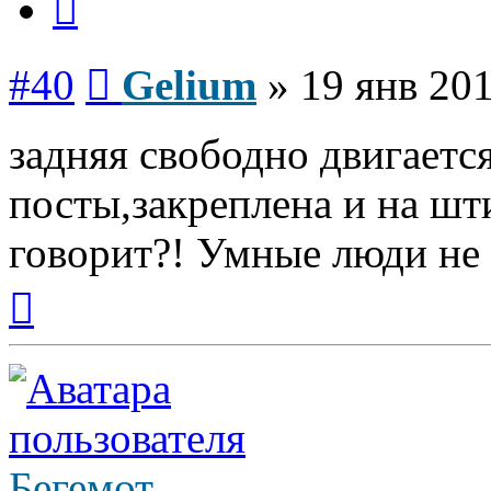
Сообщение
#40
Gelium
»
19 янв 201
задняя свободно двигаетс
посты,закреплена и на шти
говорит?! Умные люди не п
Вернуться
к
началу
Бегемот