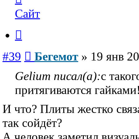
пользователя
Бегемот
Сайт
Цитата
Сообщение
#39
Бегемот
»
19 янв 20
Gelium писал(а):
с таког
притягиваются гайками!
И что? Плиты жестко свя
так сойдёт?
А человек заметил визуа