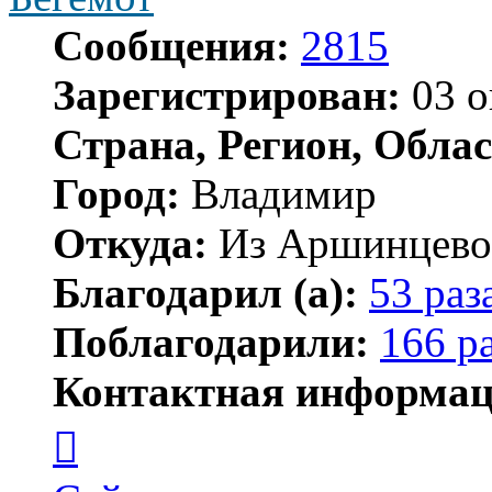
Сообщения:
2815
Зарегистрирован:
03 о
Страна, Регион, Облас
Город:
Владимир
Откуда:
Из Аршинцево, 
Благодарил (а):
53 раз
Поблагодарили:
166 р
Контактная информац
Контактная
информация
пользователя
Бегемот