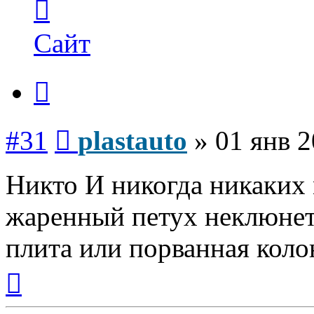
информация
пользователя
plastauto
Сайт
Цитата
Сообщение
#31
plastauto
»
01 янв 2
Никто И никогда никаких
жаренный петух неклюнет
плита или порванная коло
Вернуться
к
началу