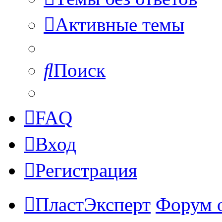
Активные темы
Поиск
FAQ
Вход
Регистрация
ПластЭксперт
Форум 