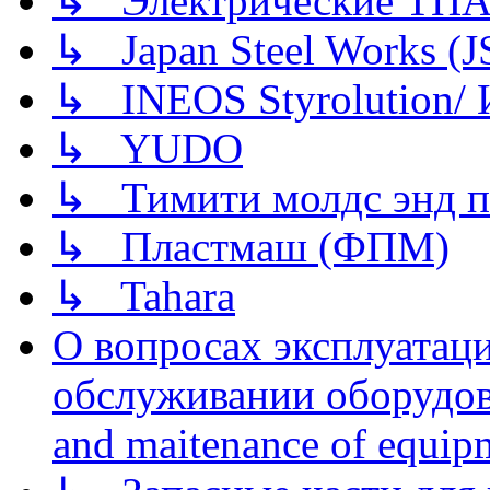
↳ Электрические ТПА
↳ Japan Steel Works (
↳ INEOS Styrolution
↳ YUDO
↳ Тимити молдс энд п
↳ Пластмаш (ФПМ)
↳ Tahara
О вопросах эксплуатаци
обслуживании оборудова
and maitenance of equip