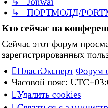
↳ Jonwai
↳ ПОРТМОЛД/PORT
Кто сейчас на конфере
Сейчас этот форум просма
зарегистрированных польз
ПластЭксперт
Форум 
Часовой пояс:
UTC+03:
Удалить cookies
Связаться с админист