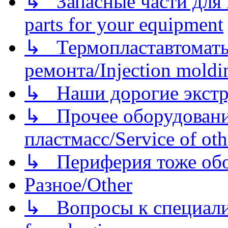
↳ Запасные части для 
parts for your equipment
↳ Термопластавтоматы 
ремонта/Injection moldin
↳ Наши дорогие экстру
↳ Прочее оборудовани
пластмасс/Service of oth
↳ Периферия тоже обору
Разное/Other
↳ Вопросы к специали