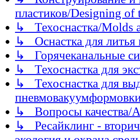
пластиков/Designing of t
↳ Техоснастка/Molds a
↳ Оснастка для литья 
↳ Горячеканальные си
↳ Техоснастка для экс
↳ Техоснастка для вы
пневмовакуумформовк
↳ Вопросы качества/Abo
↳ Ресайклинг - вторич
экология и охрана среды/