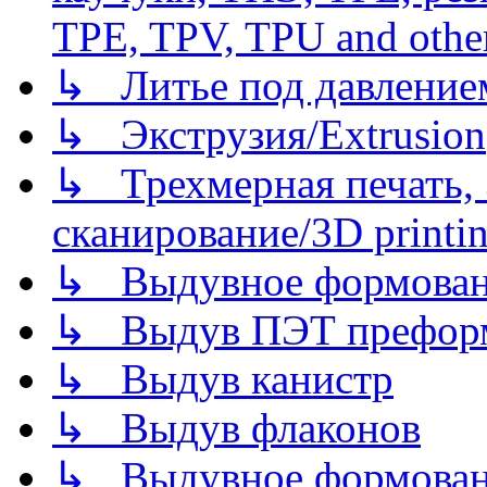
TPE, TPV, TPU and other
↳ Литье под давлением/
↳ Экструзия/Extrusion
↳ Трехмерная печать,
сканирование/3D printin
↳ Выдувное формован
↳ Выдув ПЭТ префор
↳ Выдув канистр
↳ Выдув флаконов
↳ Выдувное формован