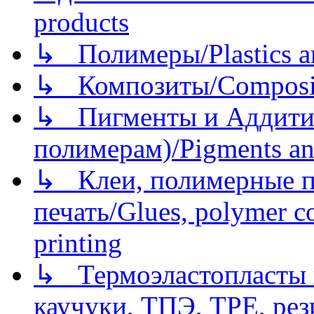
products
↳ Полимеры/Plastics a
↳ Композиты/Сomposite
↳ Пигменты и Аддитив
полимерам)/Pigments an
↳ Клеи, полимерные по
печать/Glues, polymer co
printing
↳ Термоэластопласты и
каучуки, ТПЭ, TPE, рез