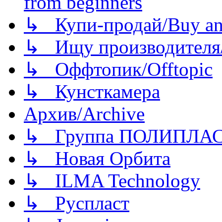
from beginners
↳ Купи-продай/Buy and
↳ Ищу производителя/
↳ Оффтопик/Offtopic
↳ Кунсткамера
Архив/Archive
↳ Группа ПОЛИПЛА
↳ Новая Орбита
↳ ILMA Technology
↳ Руспласт