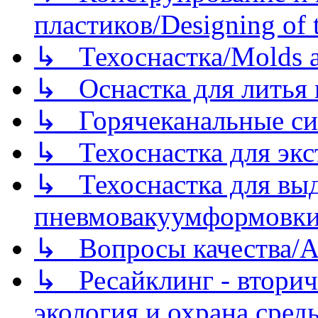
пластиков/Designing of t
↳ Техоснастка/Molds a
↳ Оснастка для литья 
↳ Горячеканальные си
↳ Техоснастка для экс
↳ Техоснастка для вы
пневмовакуумформовк
↳ Вопросы качества/Abo
↳ Ресайклинг - вторич
экология и охрана среды/