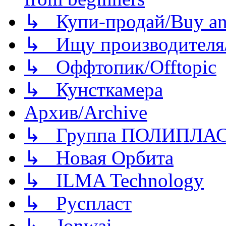
↳ Купи-продай/Buy and
↳ Ищу производителя/
↳ Оффтопик/Offtopic
↳ Кунсткамера
Архив/Archive
↳ Группа ПОЛИПЛА
↳ Новая Орбита
↳ ILMA Technology
↳ Руспласт
↳ Jonwai