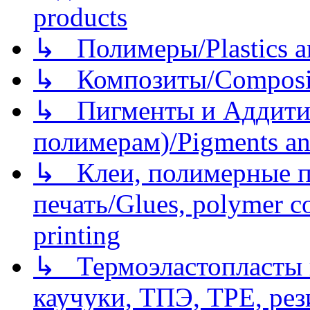
products
↳ Полимеры/Plastics a
↳ Композиты/Сomposite
↳ Пигменты и Аддитив
полимерам)/Pigments an
↳ Клеи, полимерные по
печать/Glues, polymer co
printing
↳ Термоэластопласты и
каучуки, ТПЭ, TPE, рез