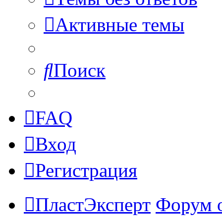
Активные темы
Поиск
FAQ
Вход
Регистрация
ПластЭксперт
Форум 