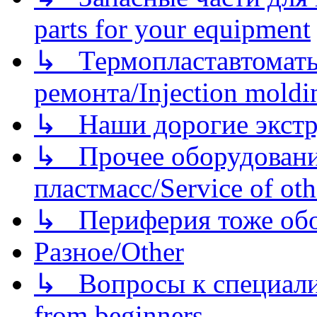
parts for your equipment
↳ Термопластавтоматы 
ремонта/Injection moldin
↳ Наши дорогие экстру
↳ Прочее оборудовани
пластмасс/Service of oth
↳ Периферия тоже обору
Разное/Other
↳ Вопросы к специали
from beginners