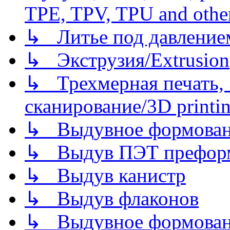
TPE, TPV, TPU and other
↳ Литье под давлением/
↳ Экструзия/Extrusion
↳ Трехмерная печать,
сканирование/3D printin
↳ Выдувное формован
↳ Выдув ПЭТ префор
↳ Выдув канистр
↳ Выдув флаконов
↳ Выдувное формован