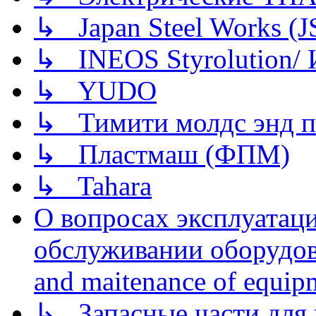
↳ Japan Steel Works (
↳ INEOS Styrolution
↳ YUDO
↳ Тимити молдс энд п
↳ Пластмаш (ФПМ)
↳ Tahara
О вопросах эксплуатаци
обслуживании оборудова
and maitenance of equip
↳ Запасные части для 