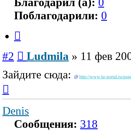
Благодарил (а):
0
Поблагодарили:
0
Цитата
Сообщение
#2
Ludmila
»
11 фев 200
Зайдите сюда:
http://www.hr-portal.ru/pag
Вернуться
к
началу
Denis
Сообщения:
318