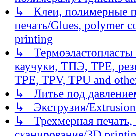
↳ Клеи, полимерные по
печать/Glues, polymer co
printing
↳ Термоэластопласты и
каучуки, ТПЭ, TPE, рез
TPE, TPV, TPU and other
↳ Литье под давлением/
↳ Экструзия/Extrusion
↳ Трехмерная печать,
сканирование/3D printin