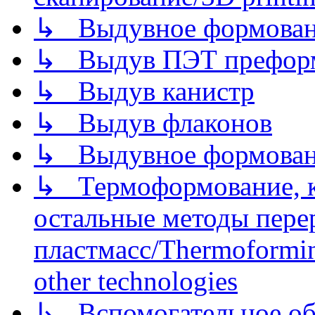
↳ Выдувное формован
↳ Выдув ПЭТ префор
↳ Выдув канистр
↳ Выдув флаконов
↳ Выдувное формован
↳ Термоформование, ка
остальные методы пере
пластмасс/Thermoforming
other technologies
↳ Вспомогательное об