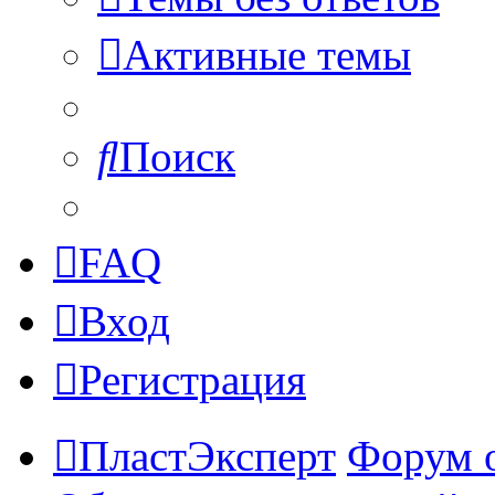
Активные темы
Поиск
FAQ
Вход
Регистрация
ПластЭксперт
Форум 