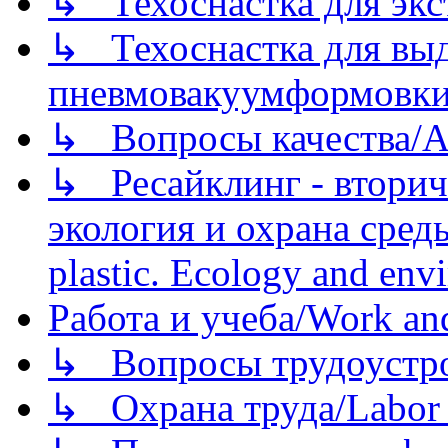
↳ Техоснастка для экс
↳ Техоснастка для вы
пневмовакуумформовк
↳ Вопросы качества/Abo
↳ Ресайклинг - вторич
экология и охрана среды/
plastic. Ecology and env
Работа и учеба/Work an
↳ Вопросы трудоустрой
↳ Охрана труда/Labor p