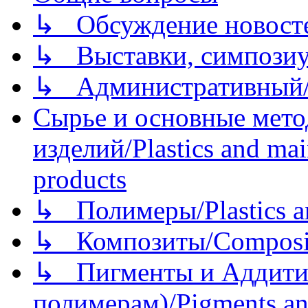
↳ Обсуждение новостей
↳ Выставки, симпозиу
↳ Административный/
Сырье и основные мето
изделий/Plastics and mai
products
↳ Полимеры/Plastics a
↳ Композиты/Сomposite
↳ Пигменты и Аддитив
полимерам)/Pigments an