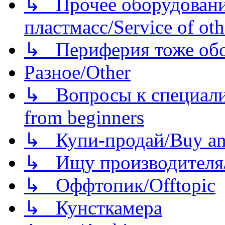
↳ Прочее оборудовани
пластмасс/Service of oth
↳ Периферия тоже обору
Разное/Other
↳ Вопросы к специали
from beginners
↳ Купи-продай/Buy and
↳ Ищу производителя/
↳ Оффтопик/Offtopic
↳ Кунсткамера