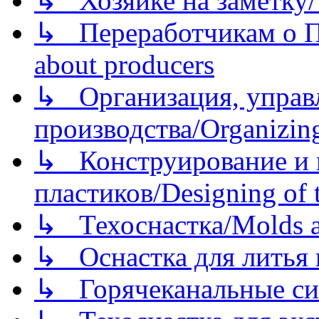
↳ Хозяйке на заметку/T
↳ Переработчикам о Пе
about producers
↳ Организация, управл
производства/Organizing
↳ Конструирование и п
пластиков/Designing of t
↳ Техоснастка/Molds a
↳ Оснастка для литья 
↳ Горячеканальные си