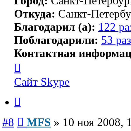
Город:
Санкт-Петербур
Откуда:
Санкт-Петербу
Благодарил (а):
122 ра
Поблагодарили:
53 раз
Контактная информац
Контактная
информация
пользователя
MFS
Сайт
Skype
Цитата
Сообщение
#8
MFS
»
10 ноя 2008, 