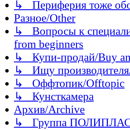
↳ Периферия тоже обору
Разное/Other
↳ Вопросы к специали
from beginners
↳ Купи-продай/Buy and
↳ Ищу производителя/
↳ Оффтопик/Offtopic
↳ Кунсткамера
Архив/Archive
↳ Группа ПОЛИПЛА