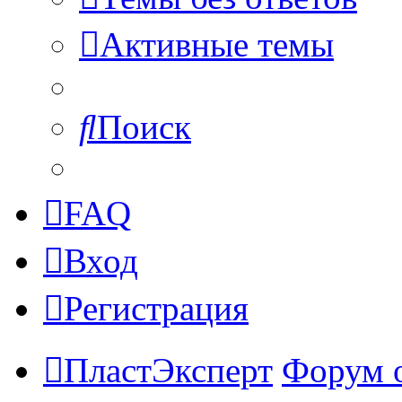
Активные темы
Поиск
FAQ
Вход
Регистрация
ПластЭксперт
Форум 