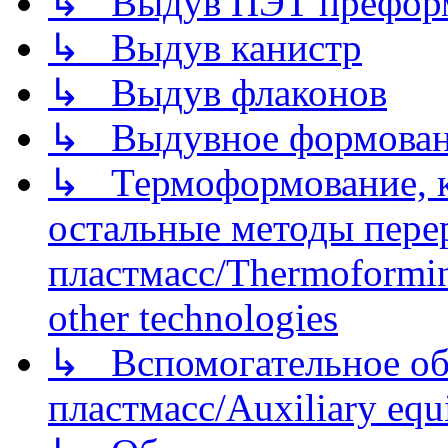
↳ Выдув ПЭТ префор
↳ Выдув канистр
↳ Выдув флаконов
↳ Выдувное формован
↳ Термоформование, ка
остальные методы пере
пластмасс/Thermoforming
other technologies
↳ Вспомогательное об
пластмасс/Auxiliary equi