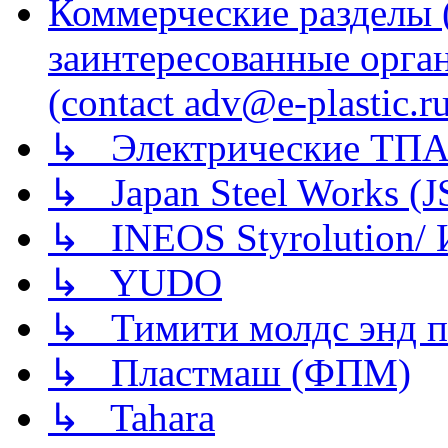
Коммерческие разделы 
заинтересованные орга
(contact adv@e-plastic.r
↳ Электрические ТПА
↳ Japan Steel Works (
↳ INEOS Styrolution
↳ YUDO
↳ Тимити молдс энд п
↳ Пластмаш (ФПМ)
↳ Tahara