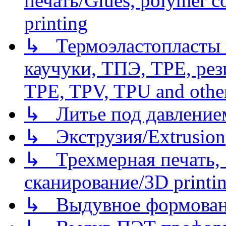
печать/Glues, polymer co
printing
↳ Термоэластопласты и
каучуки, ТПЭ, TPE, рез
TPE, TPV, TPU and other
↳ Литье под давлением/
↳ Экструзия/Extrusion
↳ Трехмерная печать,
сканирование/3D printin
↳ Выдувное формован