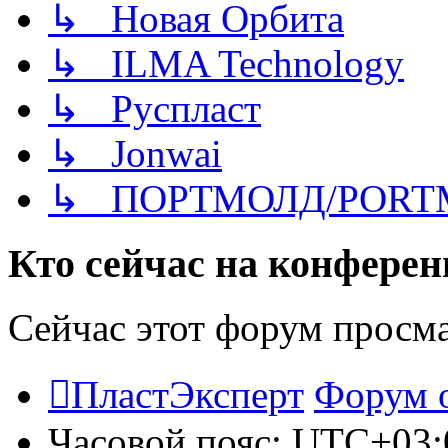
↳ Новая Орбита
↳ ILMA Technology
↳ Руспласт
↳ Jonwai
↳ ПОРТМОЛД/PORT
Кто сейчас на конфере
Сейчас этот форум просм
ПластЭксперт
Форум 
Часовой пояс:
UTC+03: