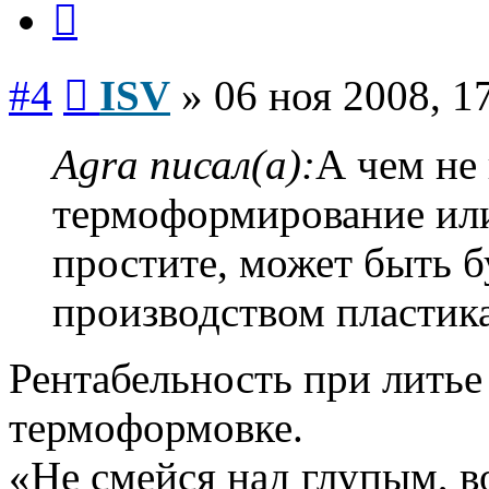
Сообщение
#4
ISV
»
06 ноя 2008, 1
Agra писал(а):
А чем не
термоформирование ил
простите, может быть б
производством пластика
Рентабельность при литье
термоформовке.
«Не смейся над глупым, в