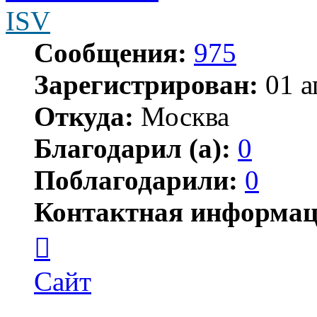
ISV
Сообщения:
975
Зарегистрирован:
01 а
Откуда:
Москва
Благодарил (а):
0
Поблагодарили:
0
Контактная информац
Контактная
информация
пользователя
ISV
Сайт
Цитата