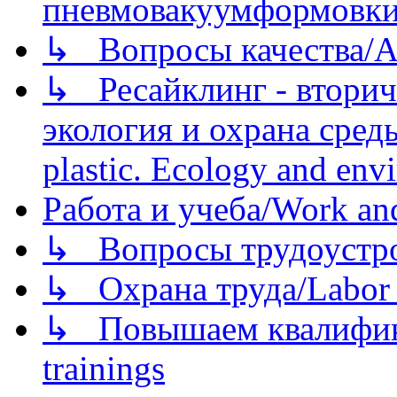
пневмовакуумформовк
↳ Вопросы качества/Abo
↳ Ресайклинг - вторич
экология и охрана среды/
plastic. Ecology and env
Работа и учеба/Work an
↳ Вопросы трудоустрой
↳ Охрана труда/Labor p
↳ Повышаем квалификац
trainings