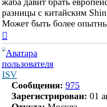
жаба давит брать европей
разницы с китайским Shin
Может быть более опытны
Вернуться
к
началу
ISV
Сообщения:
975
Зарегистрирован:
01 а
Откуда:
Москва