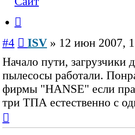
Сайт
Цитата
Сообщение
#4
ISV
»
12 июн 2007, 1
Начало пути, загрузчики
пылесосы работали. Понра
фирмы "HANSE" если прав
три ТПА естественно с о
Вернуться
к
началу