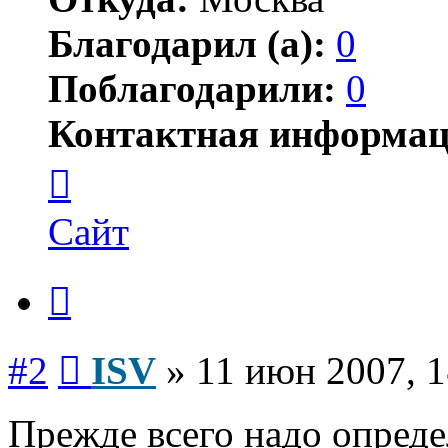
Благодарил (а):
0
Поблагодарили:
0
Контактная информац
Контактная
информация
пользователя
ISV
Сайт
Цитата
Сообщение
#2
ISV
»
11 июн 2007, 1
Прежде всего надо опреде