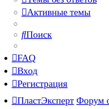
Активные темы
Поиск
FAQ
Вход
Регистрация
ПластЭксперт
Форум 