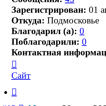
Зарегистрирован:
01 а
Откуда:
Подмосковье
Благодарил (а):
0
Поблагодарили:
0
Контактная информац
Контактная
информация
пользователя
ALexx
Сайт
Цитата
Сообщение