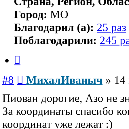
Страна, Регион, Облас
Город:
МО
Благодарил (а):
25 раз
Поблагодарили:
245 р
Цитата
Сообщение
#8
МихалИваныч
»
14
Пиован дорогие, Азо не зн
За координаты спасибо ко
координат уже лежат :)