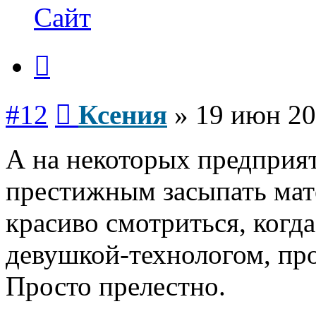
Ксения
Сайт
Цитата
Сообщение
#12
Ксения
»
19 июн 20
А на некоторых предприят
престижным засыпать мат
красиво смотриться, когд
девушкой-технологом, про
Просто прелестно.