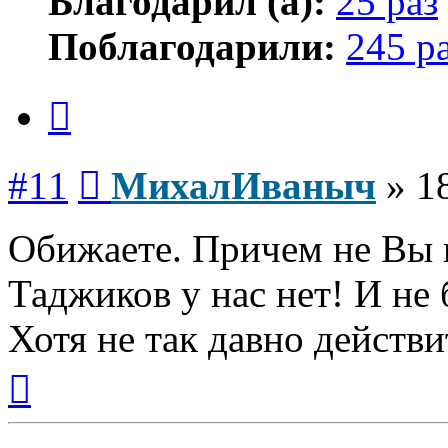
Благодарил (а):
25 раз
Поблагодарили:
245 р
Цитата
Сообщение
#11
МихалИваныч
»
1
Обижаете. Причем не Вы п
Таджиков у нас нет! И не 
Хотя не так давно действи
Вернуться
к
началу