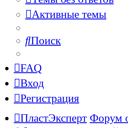
Активные темы
Поиск
FAQ
Вход
Регистрация
ПластЭксперт
Форум 