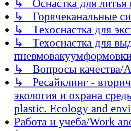
↳ Оснастка для литья 
↳ Горячеканальные си
↳ Техоснастка для экс
↳ Техоснастка для вы
пневмовакуумформовк
↳ Вопросы качества/Abo
↳ Ресайклинг - вторич
экология и охрана среды/
plastic. Ecology and env
Работа и учеба/Work an