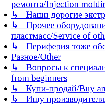
ремонта/Injection moldin
↳ Наши дорогие экстру
↳ Прочее оборудовани
пластмасс/Service of oth
↳ Периферия тоже обору
Разное/Other
↳ Вопросы к специали
from beginners
↳ Купи-продай/Buy and
↳ Ищу производителя/