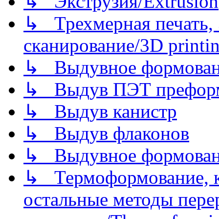
↳ Экструзия/Extrusion
↳ Трехмерная печать,
сканирование/3D printin
↳ Выдувное формован
↳ Выдув ПЭТ префор
↳ Выдув канистр
↳ Выдув флаконов
↳ Выдувное формован
↳ Термоформование, ка
остальные методы пере