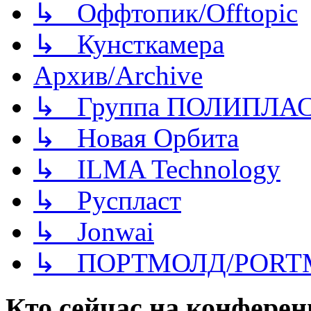
↳ Оффтопик/Offtopic
↳ Кунсткамера
Архив/Archive
↳ Группа ПОЛИПЛА
↳ Новая Орбита
↳ ILMA Technology
↳ Руспласт
↳ Jonwai
↳ ПОРТМОЛД/PORT
Кто сейчас на конфере