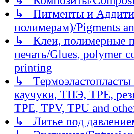
↳ Композиты/Сomposite
↳ Пигменты и Аддитив
полимерам)/Pigments an
↳ Клеи, полимерные по
печать/Glues, polymer co
printing
↳ Термоэластопласты и
каучуки, ТПЭ, TPE, рез
TPE, TPV, TPU and other
↳ Литье под давлением/