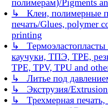
полимерам)/Pigments an
↳ Клеи, полимерные по
печать/Glues, polymer co
printing
↳ Термоэластопласты и
каучуки, ТПЭ, TPE, рез
TPE, TPV, TPU and other
↳ Литье под давлением/
↳ Экструзия/Extrusion
↳ Трехмерная печать,