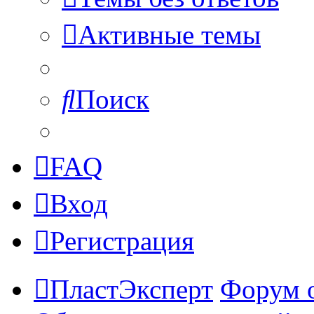
Активные темы
Поиск
FAQ
Вход
Регистрация
ПластЭксперт
Форум 