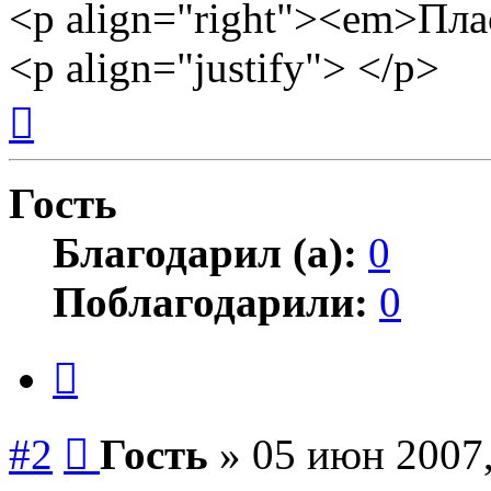
<p align="right"><em>Пл
<p align="justify"> </p>
Вернуться
к
началу
Гость
Благодарил (а):
0
Поблагодарили:
0
Цитата
Сообщение
#2
Гость
»
05 июн 2007,