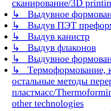
сканирование/3D printin
↳ Выдувное формован
↳ Выдув ПЭТ префор
↳ Выдув канистр
↳ Выдув флаконов
↳ Выдувное формован
↳ Термоформование, ка
остальные методы пере
пластмасс/Thermoforming
other technologies