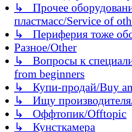
↳ Прочее оборудовани
пластмасс/Service of oth
↳ Периферия тоже обору
Разное/Other
↳ Вопросы к специали
from beginners
↳ Купи-продай/Buy and
↳ Ищу производителя/
↳ Оффтопик/Offtopic
↳ Кунсткамера