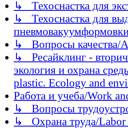
↳ Техоснастка для экс
↳ Техоснастка для вы
пневмовакуумформовк
↳ Вопросы качества/Abo
↳ Ресайклинг - вторич
экология и охрана среды/
plastic. Ecology and env
Работа и учеба/Work an
↳ Вопросы трудоустрой
↳ Охрана труда/Labor p