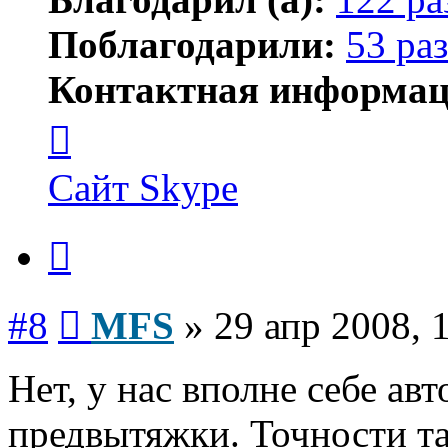
Поблагодарили:
53 раз
Контактная информац
Контактная
информация
пользователя
MFS
Сайт
Skype
Цитата
Сообщение
#8
MFS
»
29 апр 2008, 
Нет, у нас вполне себе авт
предвытяжки. Точности там