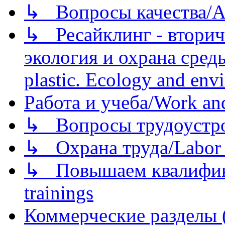
↳ Вопросы качества/Abo
↳ Ресайклинг - вторич
экология и охрана среды/
plastic. Ecology and env
Работа и учеба/Work an
↳ Вопросы трудоустрой
↳ Охрана труда/Labor p
↳ Повышаем квалификац
trainings
Коммерческие разделы 