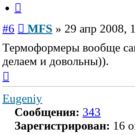
Цитата
Сообщение
#6
MFS
»
29 апр 2008, 
Термоформеры вообще са
делаем и довольны)).
Вернуться
к
началу
Eugeniy
Сообщения:
343
Зарегистрирован:
16 о