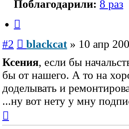
Поблагодарили:
8 раз
Цитата
Сообщение
#2
blackcat
»
10 апр 200
Ксения
, если бы начальст
бы от нашего. А то на хо
доделывать и ремонтирова
...ну вот нету у мну подпис
Вернуться
к
началу