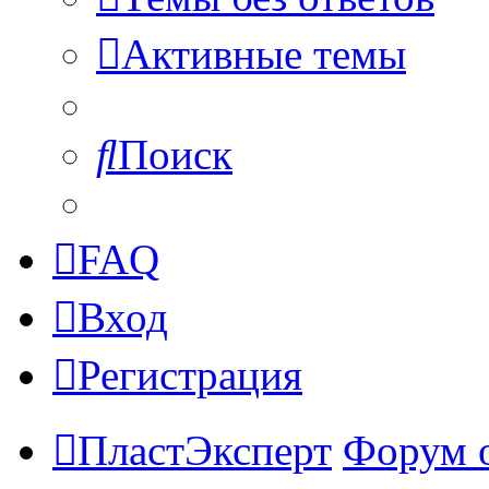
Активные темы
Поиск
FAQ
Вход
Регистрация
ПластЭксперт
Форум 