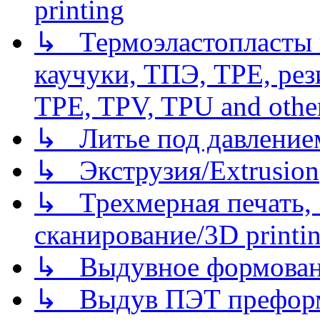
printing
↳ Термоэластопласты и
каучуки, ТПЭ, TPE, рез
TPE, TPV, TPU and other
↳ Литье под давлением/
↳ Экструзия/Extrusion
↳ Трехмерная печать,
сканирование/3D printin
↳ Выдувное формован
↳ Выдув ПЭТ префор