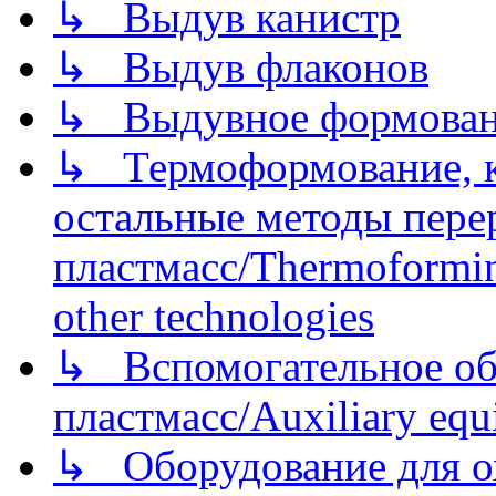
↳ Выдув канистр
↳ Выдув флаконов
↳ Выдувное формован
↳ Термоформование, ка
остальные методы пере
пластмасс/Thermoforming
other technologies
↳ Вспомогательное об
пластмасс/Auxiliary equi
↳ Оборудование для о