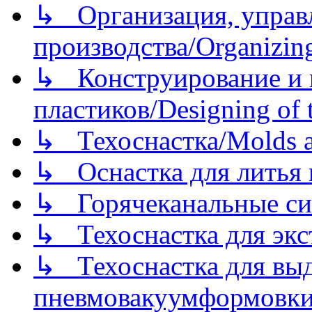
↳ Организация, управл
производства/Organizing
↳ Конструирование и п
пластиков/Designing of t
↳ Техоснастка/Molds a
↳ Оснастка для литья 
↳ Горячеканальные си
↳ Техоснастка для экс
↳ Техоснастка для вы
пневмовакуумформовк