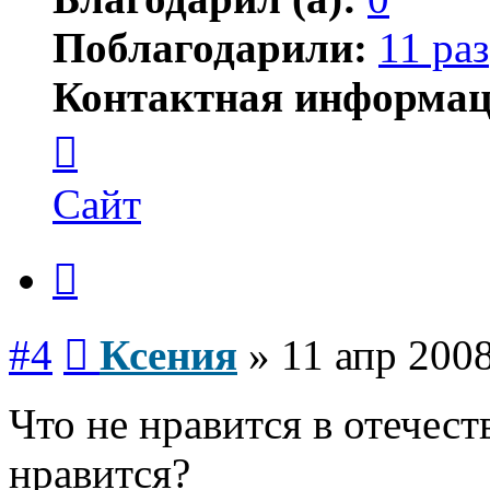
Поблагодарили:
11 раз
Контактная информац
Контактная
информация
пользователя
Ксения
Сайт
Цитата
Сообщение
#4
Ксения
»
11 апр 2008
Что не нравится в отечес
нравится?