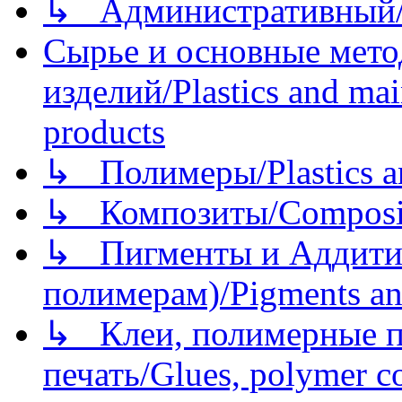
↳ Административный/
Сырье и основные мето
изделий/Plastics and mai
products
↳ Полимеры/Plastics a
↳ Композиты/Сomposite
↳ Пигменты и Аддитив
полимерам)/Pigments an
↳ Клеи, полимерные по
печать/Glues, polymer co