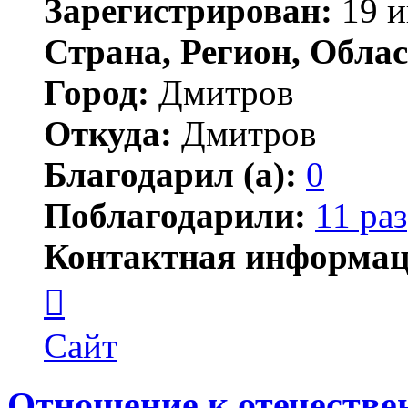
Зарегистрирован:
19 и
Страна, Регион, Облас
Город:
Дмитров
Откуда:
Дмитров
Благодарил (а):
0
Поблагодарили:
11 раз
Контактная информац
Контактная
информация
пользователя
Ксения
Сайт
Отношение к отечестве