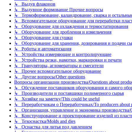
↳ Выдув флаконов
↳ Выдувное формование Прочие вопросы
↳ Термоформование, каландрование, сварка и остальные ме
↳ Вспомогательное оборудование для переработки пластмасс
↳ Оборудование для охлаждения и термостатирования
↳ Оборудование для дробления и измельчения
↳ Оборудование для сушки
↳ Оборудование для хранения, дозирования и подачи сы
↳ Роботы и автоматизация
↳ Устройства измеряющие и контролирующие
↳ Устройства резки, намотки, маркировки и печати
↳ Грануляторы, агломераторы и смесители
↳ Прочее вспомогательное оборудование
↳ Другие вопросы/Other questions
Вопросы организации производства/Questions about product
↳ Обсуждение поставщиков оборудования и самого оборудо
↳ Производители и поставщики полимерного сырья
↳ Хозяйке на заметку/This could be useful
↳ Переработчикам о Переработчиках/To producers about p
↳ Организация, управление и экономика производства/Org
↳ Конструирование и проектирование изделий из пластиков
↳ Техоснастка/Molds and dies
↳ Оснастка для литья под давлением