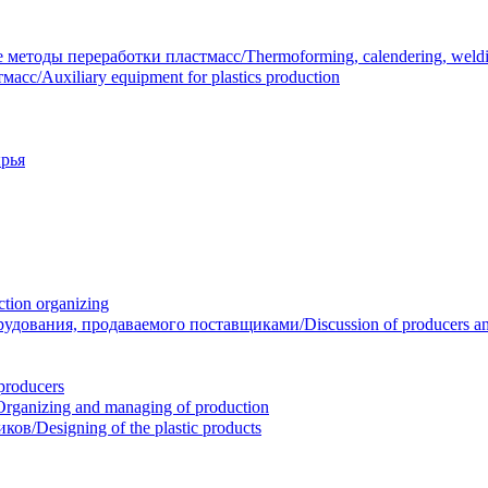
тоды переработки пластмасс/Thermoforming, calendering, welding
/Auxiliary equipment for plastics production
рья
ion organizing
вания, продаваемого поставщиками/Discussion of producers and r
roducers
anizing and managing of production
/Designing of the plastic products