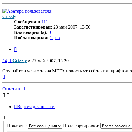
к
началу
Grizzly
Сообщения:
111
Зарегистрирован:
23 май 2007, 13:56
Благодарил (а):
0
Поблагодарили:
1 раз
Цитата
Сообщение
#4
Grizzly
»
25 май 2007, 15:20
Слушайте а че это такая МЕГА новость что её таким шрифтом о
Вернуться
к
началу
Ответить
Версия для печати
Показать:
Поле сортировки: