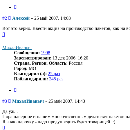
Цитата
Сообщение
#2
Алексей
»
25 май 2007, 14:03
Вот это верно. Ввести акциз на производство пакетов, как на
Вернуться
к
началу
МихалИваныч
Сообщения:
1998
Зарегистрирован:
13 дек 2006, 16:20
Страна, Регион, Область:
Россия
Город:
МО
Благодарил (а):
25 раз
Поблагодарили:
245 раз
Цитата
Сообщение
#3
МихалИваныч
»
25 май 2007, 14:43
Да уж...
Пора наверное и нашим многочисленным делателям пакетов на
Я знаю парочку - надо предупредить будет товарищей. :)
Вернуться