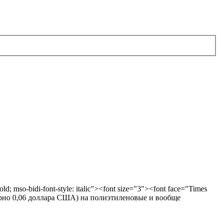
; mso-bidi-font-style: italic"><font size="3"><font face="Times
рно 0,06 доллара США) на полиэтиленовые и вообще