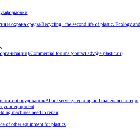
уумформовки
 охрана среды/Recycling - the second life of plastic. Ecology and 
s
анизации)/Commercial forums (contact adv@e-plastic.ru)
нии оборудования/About service, reparing and maitenance of equi
r your equipment
ing machines need in repair
f other equipment for plastics