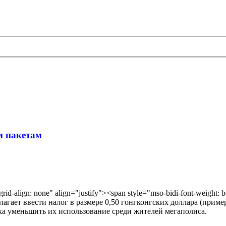
м пакетам
align: none" align="justify"><span style="mso-bidi-font-weight: bold
ает ввести налог в размере 0,50 гонгконгских доллара (приме
ка уменьшить их использование среди жителей мегаполиса.