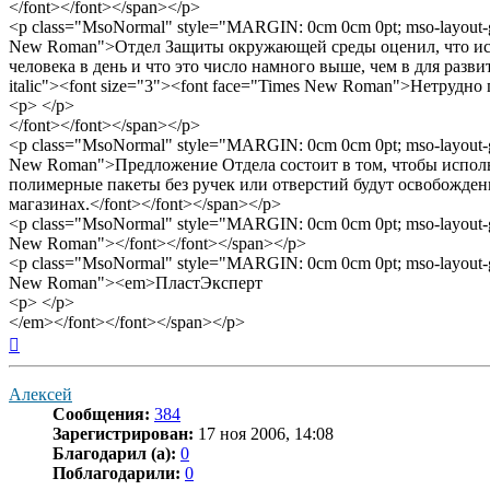
</font></font></span></p>
<p class="MsoNormal" style="MARGIN: 0cm 0cm 0pt; mso-layout-grid-
New Roman">Отдел Защиты окружающей среды оценил, что испол
человека в день и что это число намного выше, чем в для развиты
italic"><font size="3"><font face="Times New Roman">Нетрудно
<p> </p>
</font></font></span></p>
<p class="MsoNormal" style="MARGIN: 0cm 0cm 0pt; mso-layout-grid-
New Roman">Предложение Отдела состоит в том, чтобы исполь
полимерные пакеты без ручек или отверстий будут освобождены
магазинах.</font></font></span></p>
<p class="MsoNormal" style="MARGIN: 0cm 0cm 0pt; mso-layout-grid-
New Roman"></font></font></span></p>
<p class="MsoNormal" style="MARGIN: 0cm 0cm 0pt; mso-layout-grid-
New Roman"><em>ПластЭксперт
<p> </p>
</em></font></font></span></p>
Вернуться
к
началу
Алексей
Сообщения:
384
Зарегистрирован:
17 ноя 2006, 14:08
Благодарил (а):
0
Поблагодарили:
0