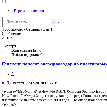
Версия для печати
Расширенный
Поиск
поиск
4 сообщения • Страница
1
из
1
Сообщение
Автор
Эксперт
Благодарил (а):
0
Поблагодарили:
0
Гонгконг наносит очередной удар по пластиковы
Цитата
Сообщение
#1
Эксперт
»
24 май 2007, 22:19
<p class="MsoNormal" style="MARGIN: 0cm 0cm 0pt; mso-layout-grid-
New Roman">Отдел Защиты окружающей среды Гонконга предлаг
пластиковые пакеты в течение 2008 года. Это очередная попыт
<p> </p>