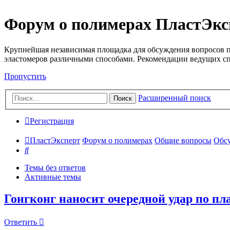
Форум о полимерах ПластЭкс
Крупнейшая независимая площадка для обсуждения вопросов п
эластомеров различными способами. Рекомендации ведущих с
Пропустить
Расширенный поиск
Поиск
Регистрация
ПластЭксперт
Форум о полимерах
Общие вопросы
Обсу
Поиск
Темы без ответов
Активные темы
Гонгконг наносит очередной удар по п
Ответить