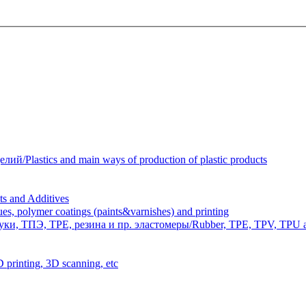
Plastics and main ways of production of plastic products
 and Additives
polymer coatings (paints&varnishes) and printing
и, ТПЭ, TPE, резина и пр. эластомеры/Rubber, TPE, TPV, TPU an
inting, 3D scanning, etc