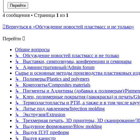
4 сообщения • Страница
1
из
1
Вернуться в «Обсуждение новостей пластмасс и не только»
Перейти
Общие вопросы
↳ Обсуждение новостей пластмасс и не только
↳ Выставки, симпозиумы, конференции и семинары
↳ Административный/Admin forum
Сырье и основные методы производства пластиковых изделий/
↳ Полимеры/Plastics and polymers
↳ Композиты/Сomposites materials
↳ Пигменты и Аддитивы (добавки к полимерам)/Pigments
↳ Клеи, полимерные покрытия (лакокраска) и печать/Glues, 
↳ Термоэластопласты и РТИ, а также и в том числе каучук
↳ Литье под давлением/Injection molding
↳ Экструзия/Extrusion
↳ Трехмерная печать, 3D принтеры, 3D сканирование/3D pr
↳ Выдувное формование/Blow molding
↳ Выдув ПЭТ преформ
↳ Выдув канистр