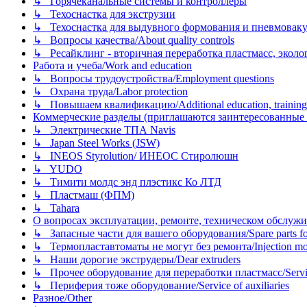
↳ Горячеканальные системы и контроллеры
↳ Техоснастка для экструзии
↳ Техоснастка для выдувного формования и пневмовак
↳ Вопросы качества/About quality controls
↳ Ресайклинг - вторичная переработка пластмасс, экология и
Работа и учеба/Work and education
↳ Вопросы трудоустройства/Employment questions
↳ Охрана труда/Labor protection
↳ Повышаем квалификацию/Additional education, training
Коммерческие разделы (приглашаются заинтересованные орг
↳ Электрические ТПА Navis
↳ Japan Steel Works (JSW)
↳ INEOS Styrolution/ ИНЕОС Стиролюшн
↳ YUDO
↳ Тимити молдс энд плэстикс Ко ЛТД
↳ Пластмаш (ФПМ)
↳ Tahara
О вопросах эксплуатации, ремонте, техническом обслужива
↳ Запасные части для вашего оборудования/Spare parts fo
↳ Термопластавтоматы не могут без ремонта/Injection mold
↳ Наши дорогие экструдеры/Dear extruders
↳ Прочее оборудование для переработки пластмасс/Service o
↳ Периферия тоже оборудование/Service of auxiliaries
Разное/Other