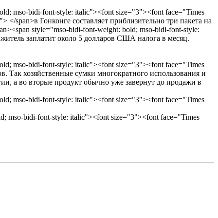
; mso-bidi-font-style: italic"><font size="3"><font face="Times
> </span>в Гонконге составляет приблизительно три пакета на
pan style="mso-bidi-font-weight: bold; mso-bidi-font-style:
й житель заплатит около 5 долларов США налога в месяц.
; mso-bidi-font-style: italic"><font size="3"><font face="Times
. Так хозяйственные сумки многократного использования и
ии, а во вторые продукт обычно уже завернут до продажи в
; mso-bidi-font-style: italic"><font size="3"><font face="Times
 mso-bidi-font-style: italic"><font size="3"><font face="Times