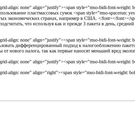
align: none" align="justify"><span style="mso-bidi-font-weight: bold
ьзование пластмассовых сумок <span style="mso-spacerun: yes"
х экономических странах, например в США. </font></font></span><s
 подсчитать, что используя как и прежде 3 пакета в день, средни
align: none" align="justify"><span style="mso-bidi-font-weight: bold
зовать дифференцированный подход к налогообложению пакетов
 от нового налога, так как первые наносят меньший вред эколог
align: none" align="justify"><span style="mso-bidi-font-weight: bold
align: none" align="right"><span style="mso-bidi-font-weight: bold;