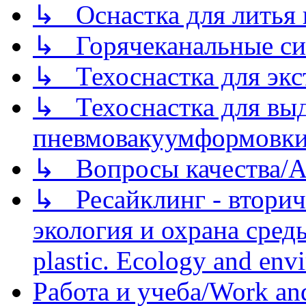
↳ Оснастка для литья 
↳ Горячеканальные си
↳ Техоснастка для экс
↳ Техоснастка для вы
пневмовакуумформовк
↳ Вопросы качества/Abo
↳ Ресайклинг - вторич
экология и охрана среды/
plastic. Ecology and env
Работа и учеба/Work an