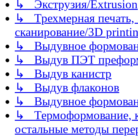
↳ Экструзия/Extrusion
↳ Трехмерная печать,
сканирование/3D printin
↳ Выдувное формован
↳ Выдув ПЭТ префор
↳ Выдув канистр
↳ Выдув флаконов
↳ Выдувное формован
↳ Термоформование, ка
остальные методы пере