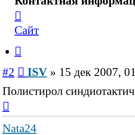
Контактная информац
Контактная
информация
пользователя
ISV
Сайт
Цитата
Сообщение
#2
ISV
»
15 дек 2007, 0
Полистирол синдиотакти
Вернуться
к
началу
Nata24