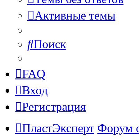
Активные темы
Поиск
FAQ
Вход
Регистрация
ПластЭксперт
Форум 