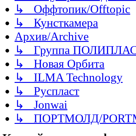
↳ Оффтопик/Offtopic
↳ Кунсткамера
Архив/Archive
↳ Группа ПОЛИПЛА
↳ Новая Орбита
↳ ILMA Technology
↳ Руспласт
↳ Jonwai
↳ ПОРТМОЛД/PORT