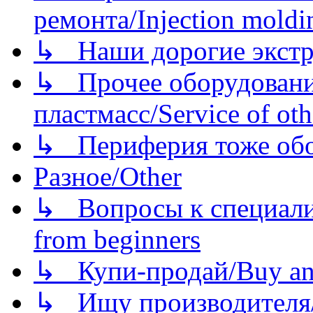
ремонта/Injection moldin
↳ Наши дорогие экстру
↳ Прочее оборудовани
пластмасс/Service of oth
↳ Периферия тоже обору
Разное/Other
↳ Вопросы к специали
from beginners
↳ Купи-продай/Buy and
↳ Ищу производителя/