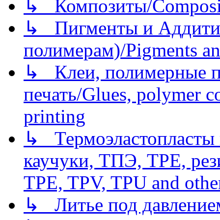
↳ Композиты/Сomposite
↳ Пигменты и Аддитив
полимерам)/Pigments an
↳ Клеи, полимерные по
печать/Glues, polymer co
printing
↳ Термоэластопласты и
каучуки, ТПЭ, TPE, рез
TPE, TPV, TPU and other
↳ Литье под давлением/