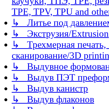
каучуки, ТПЭ, TPE, рез
TPE, TPV, TPU and other
↳ Литье под давлением/
↳ Экструзия/Extrusion
↳ Трехмерная печать,
сканирование/3D printin
↳ Выдувное формован
↳ Выдув ПЭТ префор
↳ Выдув канистр
↳ Выдув флаконов