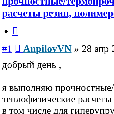
прочностные/термопроч
расчеты резин, полимеро
Цитата
Сообщение
#1
AnpilovVN
»
28 апр 
добрый день ,
я выполняю прочностные
теплофизические расчет
в том числе для гиперупру