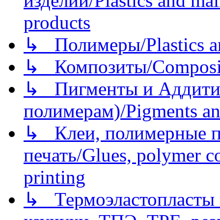
изделий/Plastics and mai
products
↳ Полимеры/Plastics a
↳ Композиты/Сomposite
↳ Пигменты и Аддитив
полимерам)/Pigments an
↳ Клеи, полимерные по
печать/Glues, polymer co
printing
↳ Термоэластопласты и