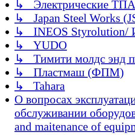
↳ Электрические ТПА
↳ Japan Steel Works (
↳ INEOS Styrolution
↳ YUDO
↳ Тимити молдс энд п
↳ Пластмаш (ФПМ)
↳ Tahara
О вопросах эксплуатаци
обслуживании оборудова
and maitenance of equip