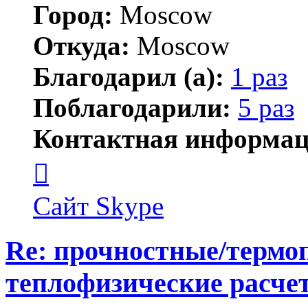
Город:
Moscow
Откуда:
Moscow
Благодарил (а):
1 раз
Поблагодарили:
5 раз
Контактная информац
Контактная
информация
пользователя
AnpilovVN
Сайт
Skype
Re: прочностные/термо
теплофизические расчет