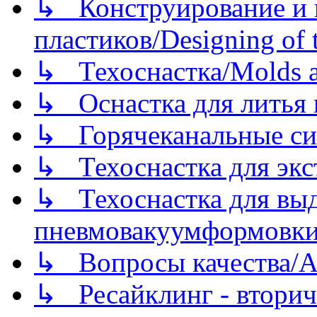
↳ Конструирование и п
пластиков/Designing of t
↳ Техоснастка/Molds a
↳ Оснастка для литья 
↳ Горячеканальные си
↳ Техоснастка для экс
↳ Техоснастка для вы
пневмовакуумформовк
↳ Вопросы качества/Abo
↳ Ресайклинг - вторич