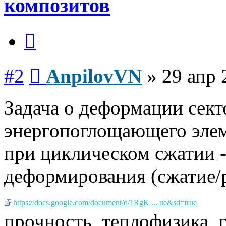
композитов
Цитата
Сообщение
#2
AnpilovVN
»
29 апр 
Задача о деформации сект
энергопоглощающего элем
при циклическом сжатии -
деформирования (сжатие/р
https://docs.google.com/document/d/1RgK ... ue&sd=true
прочность, теплофизика, 