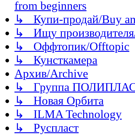
from beginners
↳ Купи-продай/Buy and
↳ Ищу производителя/
↳ Оффтопик/Offtopic
↳ Кунсткамера
Архив/Archive
↳ Группа ПОЛИПЛА
↳ Новая Орбита
↳ ILMA Technology
↳ Руспласт