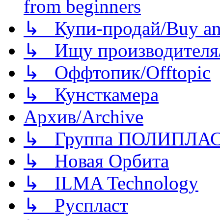
from beginners
↳ Купи-продай/Buy and
↳ Ищу производителя/
↳ Оффтопик/Offtopic
↳ Кунсткамера
Архив/Archive
↳ Группа ПОЛИПЛА
↳ Новая Орбита
↳ ILMA Technology
↳ Руспласт