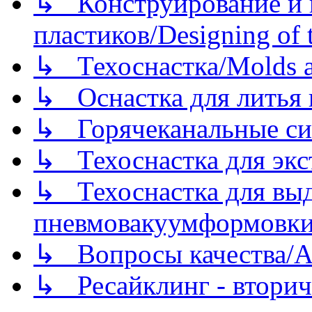
↳ Конструирование и п
пластиков/Designing of t
↳ Техоснастка/Molds a
↳ Оснастка для литья 
↳ Горячеканальные си
↳ Техоснастка для экс
↳ Техоснастка для вы
пневмовакуумформовк
↳ Вопросы качества/Abo
↳ Ресайклинг - вторич