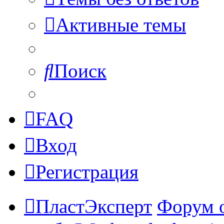
Активные темы
Поиск
FAQ
Вход
Регистрация
ПластЭксперт
Форум 