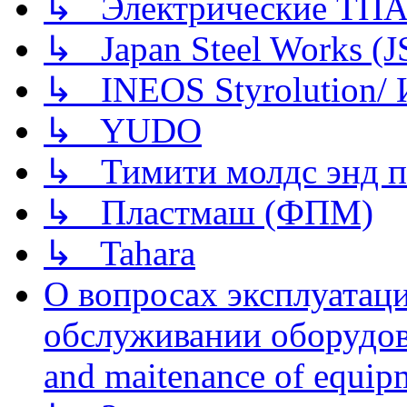
↳ Электрические ТПА
↳ Japan Steel Works (
↳ INEOS Styrolution
↳ YUDO
↳ Тимити молдс энд п
↳ Пластмаш (ФПМ)
↳ Tahara
О вопросах эксплуатаци
обслуживании оборудова
and maitenance of equip