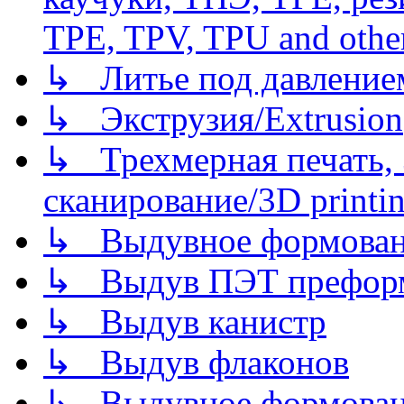
TPE, TPV, TPU and other
↳ Литье под давлением/
↳ Экструзия/Extrusion
↳ Трехмерная печать,
сканирование/3D printin
↳ Выдувное формован
↳ Выдув ПЭТ префор
↳ Выдув канистр
↳ Выдув флаконов
↳ Выдувное формован