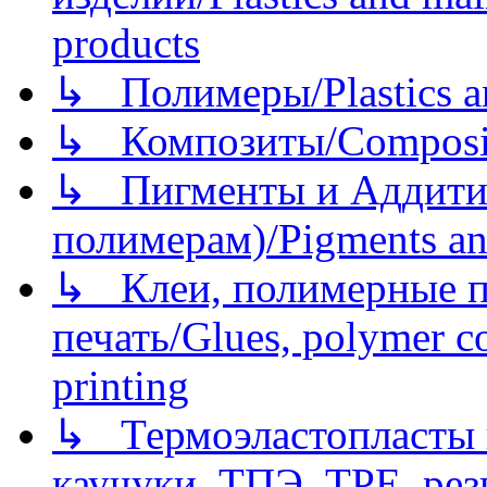
products
↳ Полимеры/Plastics a
↳ Композиты/Сomposite
↳ Пигменты и Аддитив
полимерам)/Pigments an
↳ Клеи, полимерные по
печать/Glues, polymer co
printing
↳ Термоэластопласты и
каучуки, ТПЭ, TPE, рез