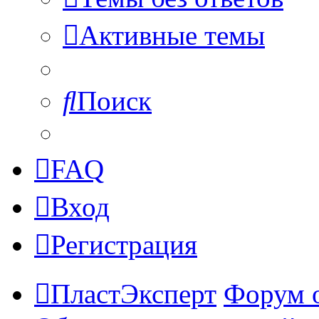
Активные темы
Поиск
FAQ
Вход
Регистрация
ПластЭксперт
Форум 