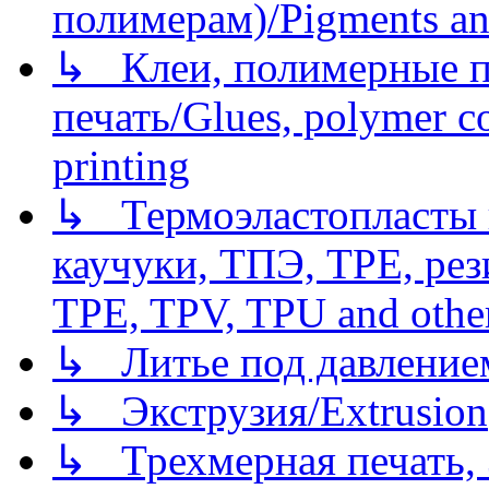
полимерам)/Pigments an
↳ Клеи, полимерные по
печать/Glues, polymer co
printing
↳ Термоэластопласты и
каучуки, ТПЭ, TPE, рез
TPE, TPV, TPU and other
↳ Литье под давлением/
↳ Экструзия/Extrusion
↳ Трехмерная печать,