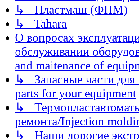
↳ Пластмаш (ФПМ)
↳ Tahara
О вопросах эксплуатаци
обслуживании оборудова
and maitenance of equip
↳ Запасные части для 
parts for your equipment
↳ Термопластавтоматы 
ремонта/Injection moldin
↳ Наши дорогие экстру