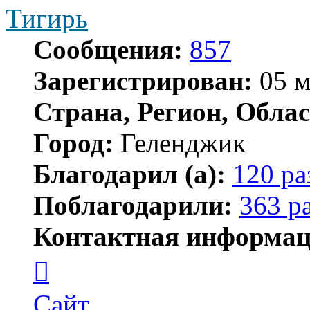
Тигирь
Сообщения:
857
Зарегистрирован:
05 м
Страна, Регион, Облас
Город:
Геленджик
Благодарил (а):
120 ра
Поблагодарили:
363 р
Контактная информац
Контактная
информация
пользователя
Тигирь
Сайт