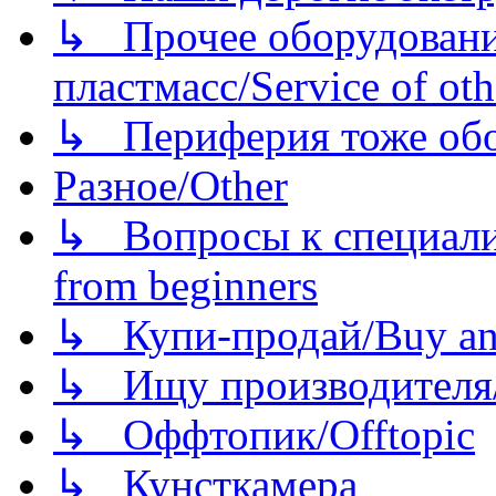
↳ Прочее оборудовани
пластмасс/Service of oth
↳ Периферия тоже обору
Разное/Other
↳ Вопросы к специали
from beginners
↳ Купи-продай/Buy and
↳ Ищу производителя/
↳ Оффтопик/Offtopic
↳ Кунсткамера