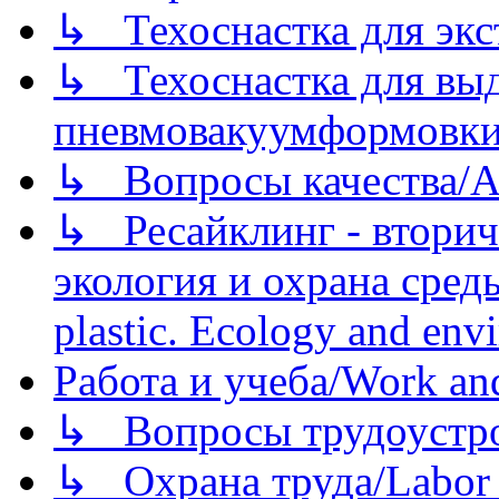
↳ Техоснастка для экс
↳ Техоснастка для вы
пневмовакуумформовк
↳ Вопросы качества/Abo
↳ Ресайклинг - вторич
экология и охрана среды/
plastic. Ecology and env
Работа и учеба/Work an
↳ Вопросы трудоустрой
↳ Охрана труда/Labor p