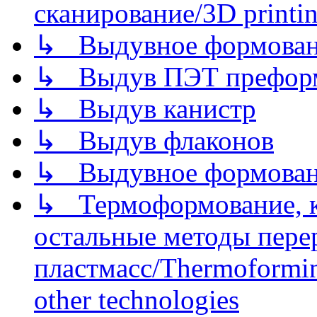
сканирование/3D printin
↳ Выдувное формован
↳ Выдув ПЭТ префор
↳ Выдув канистр
↳ Выдув флаконов
↳ Выдувное формован
↳ Термоформование, ка
остальные методы пере
пластмасс/Thermoforming
other technologies