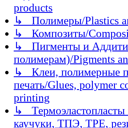
products
↳ Полимеры/Plastics a
↳ Композиты/Сomposite
↳ Пигменты и Аддитив
полимерам)/Pigments an
↳ Клеи, полимерные по
печать/Glues, polymer co
printing
↳ Термоэластопласты и
каучуки, ТПЭ, TPE, рез