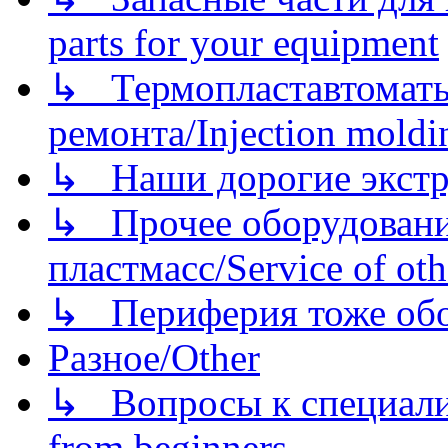
parts for your equipment
↳ Термопластавтоматы 
ремонта/Injection moldin
↳ Наши дорогие экстру
↳ Прочее оборудовани
пластмасс/Service of oth
↳ Периферия тоже обору
Разное/Other
↳ Вопросы к специали
from beginners