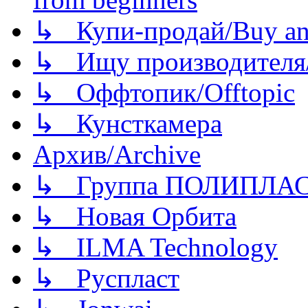
↳ Купи-продай/Buy and
↳ Ищу производителя/
↳ Оффтопик/Offtopic
↳ Кунсткамера
Архив/Archive
↳ Группа ПОЛИПЛА
↳ Новая Орбита
↳ ILMA Technology
↳ Руспласт