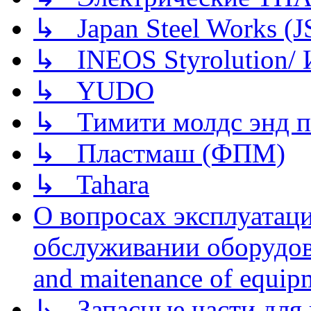
↳ Japan Steel Works (
↳ INEOS Styrolution
↳ YUDO
↳ Тимити молдс энд п
↳ Пластмаш (ФПМ)
↳ Tahara
О вопросах эксплуатаци
обслуживании оборудова
and maitenance of equip
↳ Запасные части для 