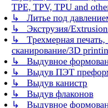
TPE, TPV, TPU and other
↳ Литье под давлением/
↳ Экструзия/Extrusion
↳ Трехмерная печать,
сканирование/3D printin
↳ Выдувное формован
↳ Выдув ПЭТ префор
↳ Выдув канистр
↳ Выдув флаконов
↳ Выдувное формован