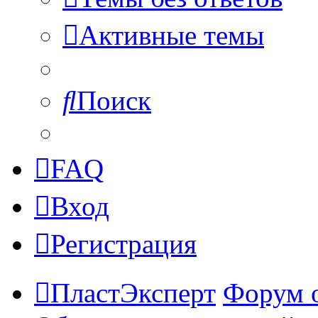
Активные темы
Поиск
FAQ
Вход
Регистрация
ПластЭксперт
Форум 