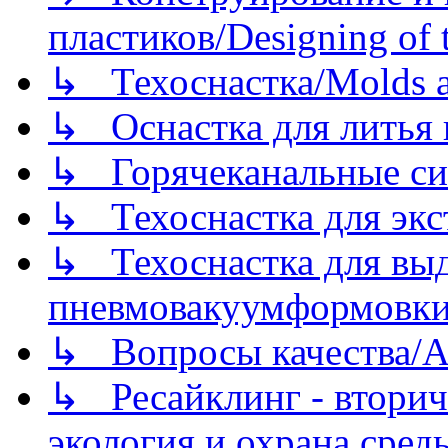
пластиков/Designing of t
↳ Техоснастка/Molds a
↳ Оснастка для литья 
↳ Горячеканальные си
↳ Техоснастка для экс
↳ Техоснастка для вы
пневмовакуумформовк
↳ Вопросы качества/Abo
↳ Ресайклинг - вторич
экология и охрана среды/