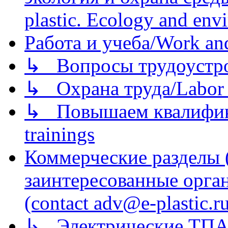
plastic. Ecology and env
Работа и учеба/Work an
↳ Вопросы трудоустрой
↳ Охрана труда/Labor p
↳ Повышаем квалификац
trainings
Коммерческие разделы 
заинтересованные орга
(contact adv@e-plastic.r
↳ Электрические ТПА