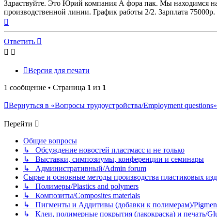
Здраствуйте. Это Юрий компания А фора пак. Мы находимся на
производственной линии. График работы 2/2. Зарплата 75000р.
Вернуться
к
началу
Ответить
Версия для печати
1 сообщение • Страница
1
из
1
Вернуться в «Вопросы трудоустройства/Employment questions»
Перейти
Общие вопросы
↳ Обсуждение новостей пластмасс и не только
↳ Выставки, симпозиумы, конференции и семинары
↳ Административный/Admin forum
Сырье и основные методы производства пластиковых изделий/
↳ Полимеры/Plastics and polymers
↳ Композиты/Сomposites materials
↳ Пигменты и Аддитивы (добавки к полимерам)/Pigments
↳ Клеи, полимерные покрытия (лакокраска) и печать/Glues, 