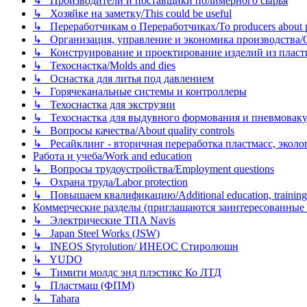
↳ Производители и поставщики полимерного сырья
↳ Хозяйке на заметку/This could be useful
↳ Переработчикам о Переработчиках/To producers about p
↳ Организация, управление и экономика производства/Org
↳ Конструирование и проектирование изделий из пластиков
↳ Техоснастка/Molds and dies
↳ Оснастка для литья под давлением
↳ Горячеканальные системы и контроллеры
↳ Техоснастка для экструзии
↳ Техоснастка для выдувного формования и пневмовак
↳ Вопросы качества/About quality controls
↳ Ресайклинг - вторичная переработка пластмасс, экология и
Работа и учеба/Work and education
↳ Вопросы трудоустройства/Employment questions
↳ Охрана труда/Labor protection
↳ Повышаем квалификацию/Additional education, training
Коммерческие разделы (приглашаются заинтересованные орг
↳ Электрические ТПА Navis
↳ Japan Steel Works (JSW)
↳ INEOS Styrolution/ ИНЕОС Стиролюшн
↳ YUDO
↳ Тимити молдс энд плэстикс Ко ЛТД
↳ Пластмаш (ФПМ)
↳ Tahara