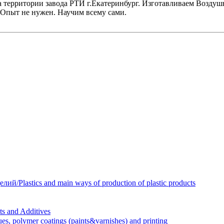
 территории завода РТИ г.Екатеринбург. Изготавливаем Воздуш
 Опыт не нужен. Научим всему сами.
Plastics and main ways of production of plastic products
 and Additives
polymer coatings (paints&varnishes) and printing