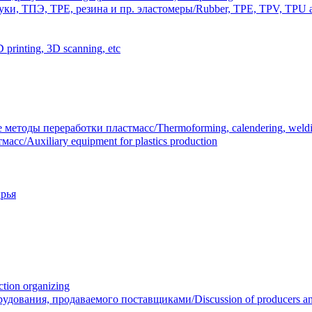
и, ТПЭ, TPE, резина и пр. эластомеры/Rubber, TPE, TPV, TPU an
inting, 3D scanning, etc
тоды переработки пластмасс/Thermoforming, calendering, welding
/Auxiliary equipment for plastics production
рья
ion organizing
вания, продаваемого поставщиками/Discussion of producers and r