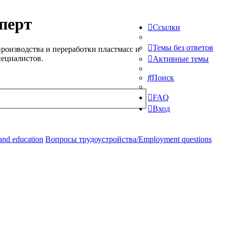
перт
Ссылки
Темы без ответов
роизводства и переработки пластмасс и
пециалистов.
Активные темы
Поиск
FAQ
Вход
and education
Вопросы трудоустройства/Employment questions