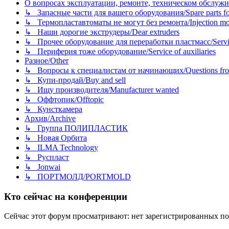
О вопросах эксплуатации, ремонте, техническом обслужива
↳ Запасные части для вашего оборудования/Spare parts fo
↳ Термопластавтоматы не могут без ремонта/Injection mold
↳ Наши дорогие экструдеры/Dear extruders
↳ Прочее оборудование для переработки пластмасс/Service o
↳ Периферия тоже оборудование/Service of auxiliaries
Разное/Other
↳ Вопросы к специалистам от начинающих/Questions fro
↳ Купи-продай/Buy and sell
↳ Ищу производителя/Manufacturer wanted
↳ Оффтопик/Offtopic
↳ Кунсткамера
Архив/Archive
↳ Группа ПОЛИПЛАСТИК
↳ Новая Орбита
↳ ILMA Technology
↳ Руспласт
↳ Jonwai
↳ ПОРТМОЛД/PORTMOLD
Кто сейчас на конференции
Сейчас этот форум просматривают: нет зарегистрированных пол