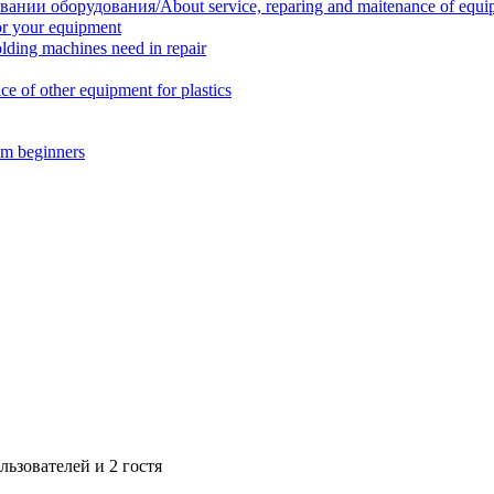
нии оборудования/About service, reparing and maitenance of equi
r your equipment
ing machines need in repair
f other equipment for plastics
m beginners
ьзователей и 2 гостя