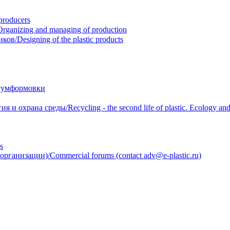
roducers
anizing and managing of production
/Designing of the plastic products
уумформовки
 охрана среды/Recycling - the second life of plastic. Ecology and 
s
анизации)/Commercial forums (contact adv@e-plastic.ru)