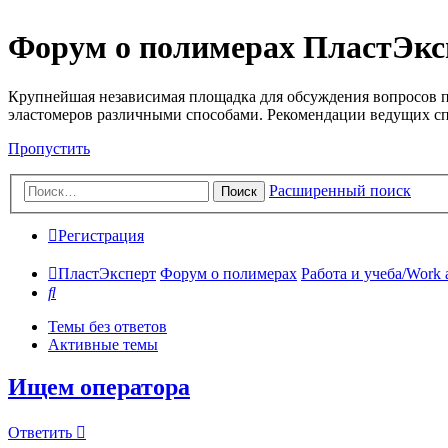
Форум о полимерах ПластЭкс
Крупнейшая независимая площадка для обсуждения вопросов п
эластомеров различными способами. Рекомендации ведущих с
Пропустить
Расширенный поиск
Поиск
Регистрация
ПластЭксперт
Форум о полимерах
Работа и учеба/Work 
Поиск
Темы без ответов
Активные темы
Ищем оператора
Ответить