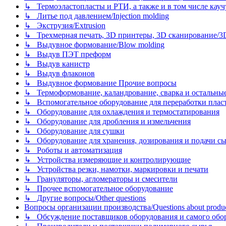
↳ Термоэластопласты и РТИ, а также и в том числе каучук
↳ Литье под давлением/Injection molding
↳ Экструзия/Extrusion
↳ Трехмерная печать, 3D принтеры, 3D сканирование/3D pr
↳ Выдувное формование/Blow molding
↳ Выдув ПЭТ преформ
↳ Выдув канистр
↳ Выдув флаконов
↳ Выдувное формование Прочие вопросы
↳ Термоформование, каландрование, сварка и остальные ме
↳ Вспомогательное оборудование для переработки пластмасс
↳ Оборудование для охлаждения и термостатирования
↳ Оборудование для дробления и измельчения
↳ Оборудование для сушки
↳ Оборудование для хранения, дозирования и подачи сы
↳ Роботы и автоматизация
↳ Устройства измеряющие и контролирующие
↳ Устройства резки, намотки, маркировки и печати
↳ Грануляторы, агломераторы и смесители
↳ Прочее вспомогательное оборудование
↳ Другие вопросы/Other questions
Вопросы организации производства/Questions about product
↳ Обсуждение поставщиков оборудования и самого оборудо