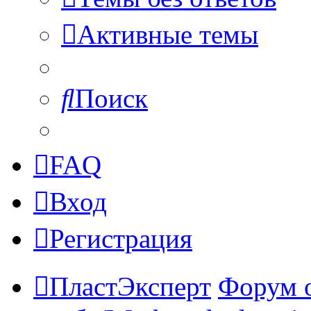
Активные темы
Поиск
FAQ
Вход
Регистрация
ПластЭксперт
Форум 