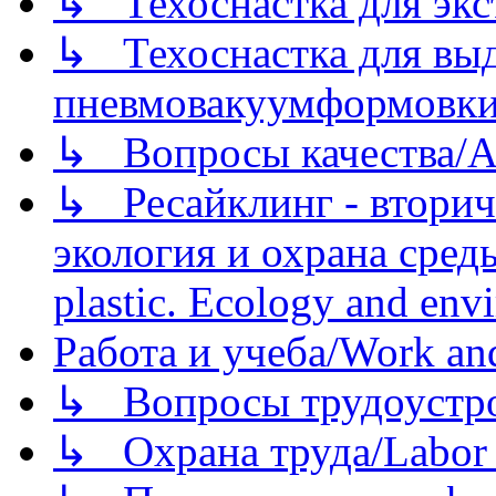
↳ Техоснастка для экс
↳ Техоснастка для вы
пневмовакуумформовк
↳ Вопросы качества/Abo
↳ Ресайклинг - вторич
экология и охрана среды/
plastic. Ecology and env
Работа и учеба/Work an
↳ Вопросы трудоустрой
↳ Охрана труда/Labor p