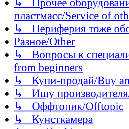
↳ Прочее оборудовани
пластмасс/Service of oth
↳ Периферия тоже обору
Разное/Other
↳ Вопросы к специали
from beginners
↳ Купи-продай/Buy and
↳ Ищу производителя/
↳ Оффтопик/Offtopic
↳ Кунсткамера