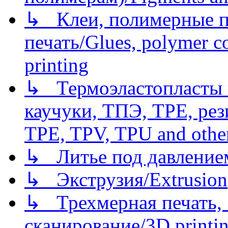
↳ Клеи, полимерные по
печать/Glues, polymer co
printing
↳ Термоэластопласты и
каучуки, ТПЭ, TPE, рез
TPE, TPV, TPU and other
↳ Литье под давлением/
↳ Экструзия/Extrusion
↳ Трехмерная печать,
сканирование/3D printin