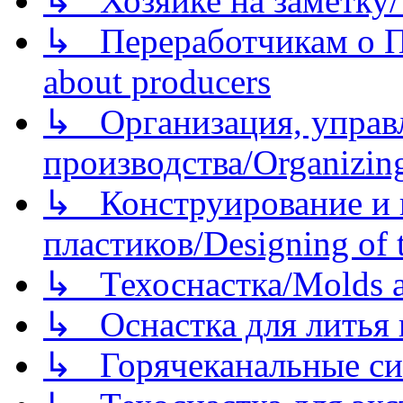
↳ Хозяйке на заметку/T
↳ Переработчикам о Пе
about producers
↳ Организация, управл
производства/Organizing
↳ Конструирование и п
пластиков/Designing of t
↳ Техоснастка/Molds a
↳ Оснастка для литья 
↳ Горячеканальные си