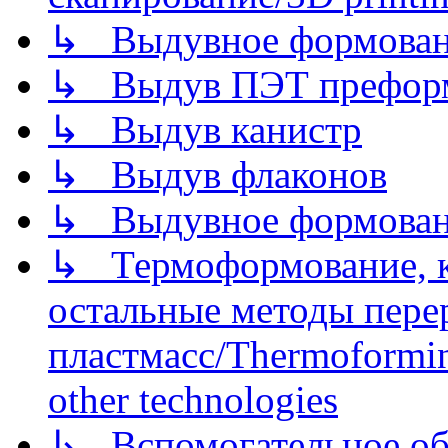
↳ Выдувное формован
↳ Выдув ПЭТ префор
↳ Выдув канистр
↳ Выдув флаконов
↳ Выдувное формован
↳ Термоформование, ка
остальные методы пере
пластмасс/Thermoforming
other technologies
↳ Вспомогательное об