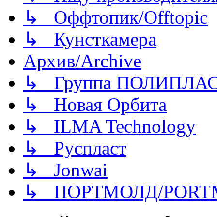
↳ Оффтопик/Offtopic
↳ Кунсткамера
Архив/Archive
↳ Группа ПОЛИПЛА
↳ Новая Орбита
↳ ILMA Technology
↳ Руспласт
↳ Jonwai
↳ ПОРТМОЛД/PORT