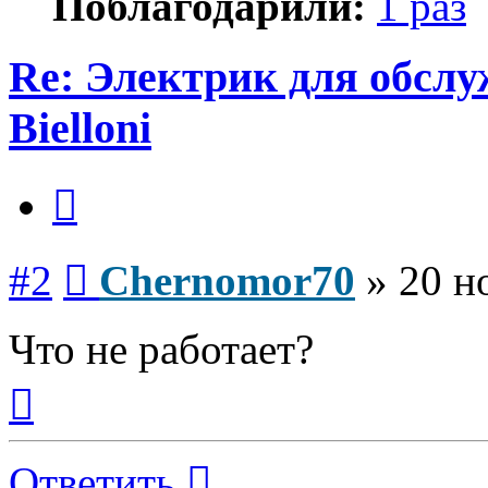
Поблагодарили:
1 раз
Re: Электрик для обсл
Bielloni
Цитата
Сообщение
#2
Chernomor70
»
20 н
Что не работает?
Вернуться
к
началу
Ответить