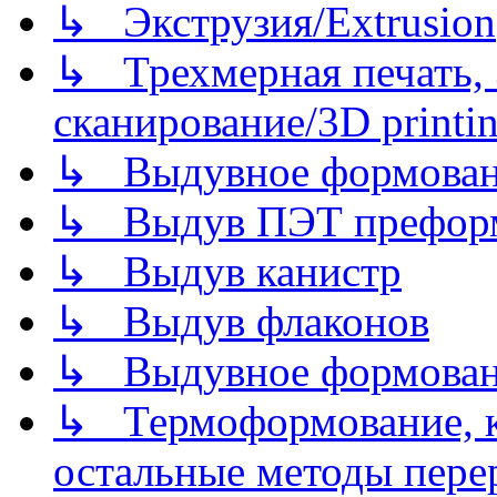
↳ Экструзия/Extrusion
↳ Трехмерная печать,
сканирование/3D printin
↳ Выдувное формован
↳ Выдув ПЭТ префор
↳ Выдув канистр
↳ Выдув флаконов
↳ Выдувное формован
↳ Термоформование, ка
остальные методы пере