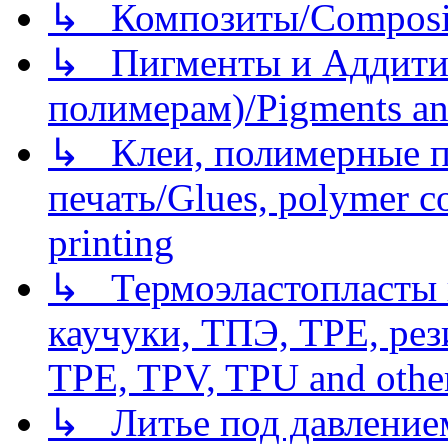
↳ Композиты/Сomposite
↳ Пигменты и Аддитив
полимерам)/Pigments an
↳ Клеи, полимерные по
печать/Glues, polymer co
printing
↳ Термоэластопласты и
каучуки, ТПЭ, TPE, рез
TPE, TPV, TPU and other
↳ Литье под давлением/