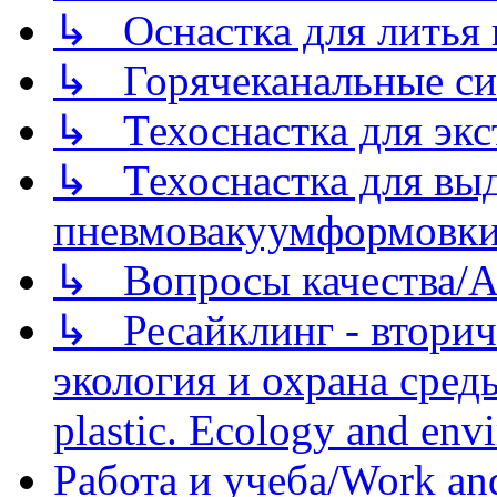
↳ Оснастка для литья 
↳ Горячеканальные си
↳ Техоснастка для экс
↳ Техоснастка для вы
пневмовакуумформовк
↳ Вопросы качества/Abo
↳ Ресайклинг - вторич
экология и охрана среды/
plastic. Ecology and env
Работа и учеба/Work an