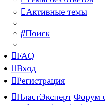
Активные темы
Поиск
FAQ
Вход
Регистрация
ПластЭксперт
Форум 