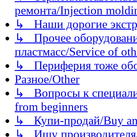
ремонта/Injection moldin
↳ Наши дорогие экстру
↳ Прочее оборудовани
пластмасс/Service of oth
↳ Периферия тоже обору
Разное/Other
↳ Вопросы к специали
from beginners
↳ Купи-продай/Buy and
↳ Ищу производителя/