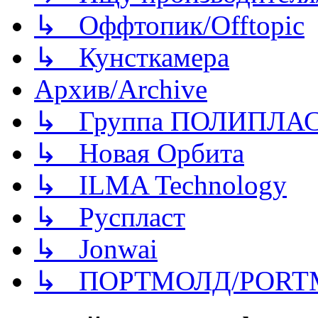
↳ Оффтопик/Offtopic
↳ Кунсткамера
Архив/Archive
↳ Группа ПОЛИПЛА
↳ Новая Орбита
↳ ILMA Technology
↳ Руспласт
↳ Jonwai
↳ ПОРТМОЛД/PORT