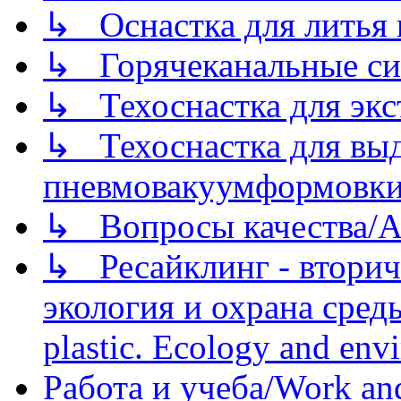
↳ Оснастка для литья 
↳ Горячеканальные си
↳ Техоснастка для экс
↳ Техоснастка для вы
пневмовакуумформовк
↳ Вопросы качества/Abo
↳ Ресайклинг - вторич
экология и охрана среды/
plastic. Ecology and env
Работа и учеба/Work an