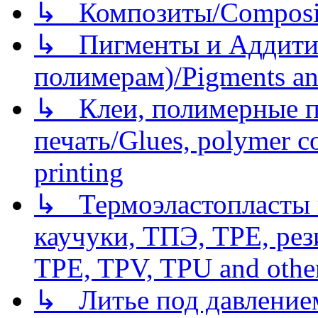
↳ Композиты/Сomposite
↳ Пигменты и Аддитив
полимерам)/Pigments an
↳ Клеи, полимерные по
печать/Glues, polymer co
printing
↳ Термоэластопласты и
каучуки, ТПЭ, TPE, рез
TPE, TPV, TPU and other
↳ Литье под давлением/