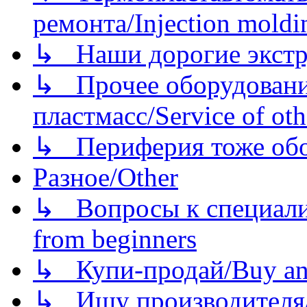
ремонта/Injection moldin
↳ Наши дорогие экстру
↳ Прочее оборудовани
пластмасс/Service of oth
↳ Периферия тоже обору
Разное/Other
↳ Вопросы к специали
from beginners
↳ Купи-продай/Buy and
↳ Ищу производителя/