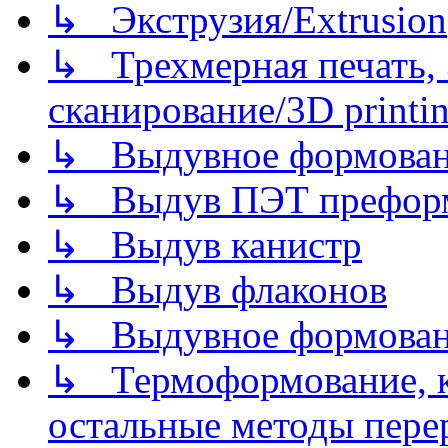
↳ Экструзия/Extrusion
↳ Трехмерная печать,
сканирование/3D printin
↳ Выдувное формован
↳ Выдув ПЭТ префор
↳ Выдув канистр
↳ Выдув флаконов
↳ Выдувное формован
↳ Термоформование, ка
остальные методы пере