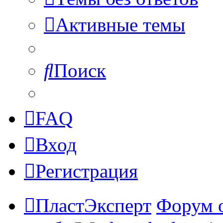
Активные темы
Поиск
FAQ
Вход
Регистрация
ПластЭксперт
Форум 