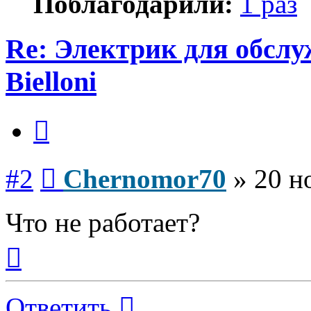
Поблагодарили:
1 раз
Re: Электрик для обсл
Bielloni
Цитата
Сообщение
#2
Chernomor70
»
20 н
Что не работает?
Вернуться
к
началу
Ответить