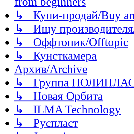
from beginners
↳ Купи-продай/Buy and
↳ Ищу производителя/
↳ Оффтопик/Offtopic
↳ Кунсткамера
Архив/Archive
↳ Группа ПОЛИПЛА
↳ Новая Орбита
↳ ILMA Technology
↳ Руспласт