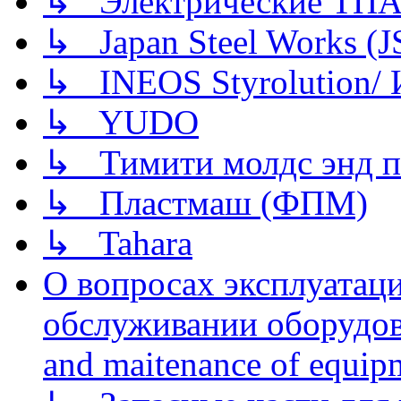
↳ Электрические ТПА
↳ Japan Steel Works (
↳ INEOS Styrolution
↳ YUDO
↳ Тимити молдс энд п
↳ Пластмаш (ФПМ)
↳ Tahara
О вопросах эксплуатаци
обслуживании оборудова
and maitenance of equip