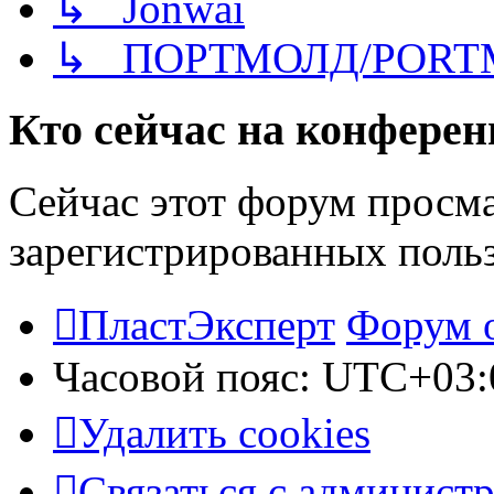
↳ Jonwai
↳ ПОРТМОЛД/PORT
Кто сейчас на конфере
Сейчас этот форум просма
зарегистрированных польз
ПластЭксперт
Форум 
Часовой пояс:
UTC+03:
Удалить cookies
Связаться с админист