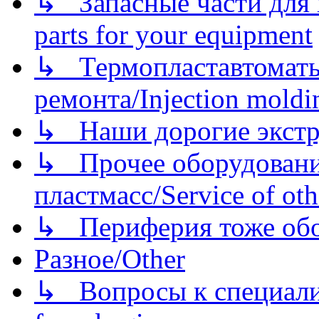
↳ Запасные части для 
parts for your equipment
↳ Термопластавтоматы 
ремонта/Injection moldin
↳ Наши дорогие экстру
↳ Прочее оборудовани
пластмасс/Service of oth
↳ Периферия тоже обору
Разное/Other
↳ Вопросы к специали