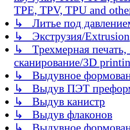
TPE, TPV, TPU and other
↳ Литье под давлением/
↳ Экструзия/Extrusion
↳ Трехмерная печать,
сканирование/3D printin
↳ Выдувное формован
↳ Выдув ПЭТ префор
↳ Выдув канистр
↳ Выдув флаконов
↳ Выдувное формован