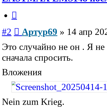
Цитата
Сообщение
#2
Артур69
»
14 апр 20
Это случайно не он . Я не 
сначала спросить.
Вложения
Nein zum Krieg.