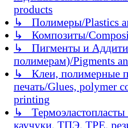
products
↳ Полимеры/Plastics a
↳ Композиты/Сomposite
↳ Пигменты и Аддитив
полимерам)/Pigments an
↳ Клеи, полимерные по
печать/Glues, polymer co
printing
↳ Термоэластопласты и
каучуки, ТПЭ, TPE, рез