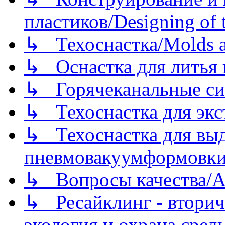
пластиков/Designing of t
↳ Техоснастка/Molds a
↳ Оснастка для литья 
↳ Горячеканальные си
↳ Техоснастка для экс
↳ Техоснастка для вы
пневмовакуумформовк
↳ Вопросы качества/Abo
↳ Ресайклинг - вторич
экология и охрана среды/