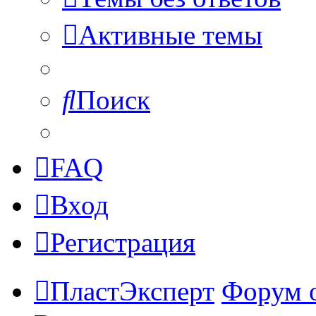
Активные темы
Поиск
FAQ
Вход
Регистрация
ПластЭксперт
Форум 