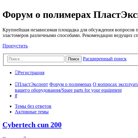
Форум о полимерах ПластЭкс
Крупнейшая независимая площадка для обсуждения вопросов п
эластомеров различными способами. Рекомендации ведущих с
Пропустить
Расширенный поиск
Поиск
Регистрация
ПластЭксперт
Форум о полимерах
О вопросах эксплуата
вашего оборудования/Spare parts for your equipment
Поиск
Темы без ответов
Активные темы
Cybertech cun 200