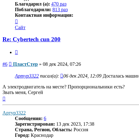
Благодарил (а):
470 раз
Поблагодарили:
813 раз
Контактная информация:
Контактная
информация
Сайт
пользователя
ПластСтер
Re: Cybertech cun 200
Цитата
Сообщение
#6
ПластСтер
»
08 дек 2024, 07:26
Артур3322
писал(а):
06 дек 2024, 12:09
Досталась машина
А электродвигатель на месте? Пропорциональники есть?
Звать меня, Сергей
Вернуться
к
началу
Артур3322
Сообщения:
6
Зарегистрирован:
13 дек 2023, 17:38
Страна, Регион, Область:
Россия
Город:
Краснодар