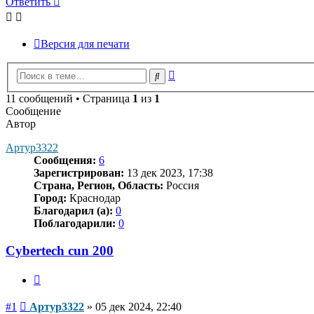
Ответить
Версия для печати
Расширенный
Поиск
поиск
11 сообщений • Страница
1
из
1
Сообщение
Автор
Артур3322
Сообщения:
6
Зарегистрирован:
13 дек 2023, 17:38
Страна, Регион, Область:
Россия
Город:
Краснодар
Благодарил (а):
0
Поблагодарили:
0
Cybertech cun 200
Цитата
Сообщение
#1
Артур3322
»
05 дек 2024, 22:40