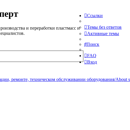
перт
Ссылки
Темы без ответов
роизводства и переработки пластмасс и
пециалистов.
Активные темы
Поиск
FAQ
Вход
ции, ремонте, техническом обслуживании оборудования/About serv