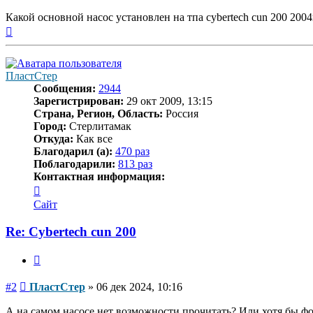
Какой основной насос установлен на тпа cybertech cun 200 200
Вернуться
к
началу
ПластСтер
Сообщения:
2944
Зарегистрирован:
29 окт 2009, 13:15
Страна, Регион, Область:
Россия
Город:
Стерлитамак
Откуда:
Как все
Благодарил (а):
470 раз
Поблагодарили:
813 раз
Контактная информация:
Контактная
информация
Сайт
пользователя
ПластСтер
Re: Cybertech cun 200
Цитата
Сообщение
#2
ПластСтер
»
06 дек 2024, 10:16
А на самом насосе нет возможности прочитать? Или хотя бы фо