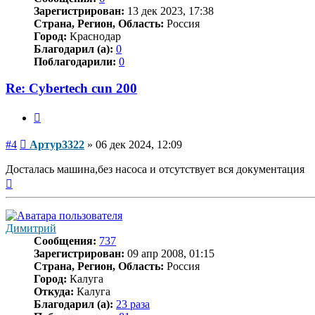
Зарегистрирован:
13 дек 2023, 17:38
Страна, Регион, Область:
Россия
Город:
Краснодар
Благодарил (а):
0
Поблагодарили:
0
Re: Cybertech cun 200
Цитата
Сообщение
#4
Артур3322
»
06 дек 2024, 12:09
Досталась машина,без насоса и отсутствует вся документация
Вернуться
к
началу
Димитрий
Сообщения:
737
Зарегистрирован:
09 апр 2008, 01:15
Страна, Регион, Область:
Россия
Город:
Калуга
Откуда:
Калуга
Благодарил (а):
23 раза