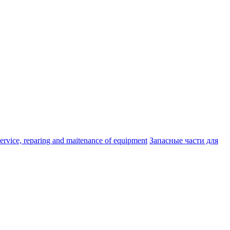
ice, reparing and maitenance of equipment
Запасные части для