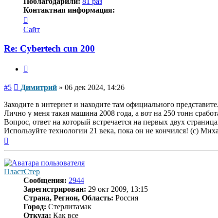
Поблагодарили:
81 раз
Контактная информация:
Контактная
информация
Сайт
пользователя
Димитрий
Re: Cybertech cun 200
Цитата
Сообщение
#5
Димитрий
»
06 дек 2024, 14:26
Заходите в интернет и находите там официального представите
Лично у меня такая машина 2008 года, а вот на 250 тонн срабо
Вопрос, ответ на который встречается на первых двух страниц
Используйте технологии 21 века, пока он не кончился! (с) Ми
Вернуться
к
началу
ПластСтер
Сообщения:
2944
Зарегистрирован:
29 окт 2009, 13:15
Страна, Регион, Область:
Россия
Город:
Стерлитамак
Откуда:
Как все