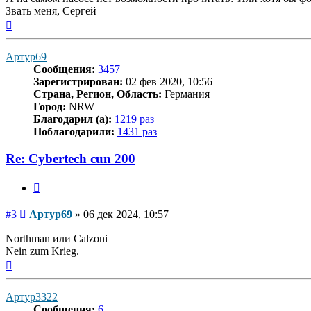
Звать меня, Сергей
Вернуться
к
началу
Артур69
Сообщения:
3457
Зарегистрирован:
02 фев 2020, 10:56
Страна, Регион, Область:
Германия
Город:
NRW
Благодарил (а):
1219 раз
Поблагодарили:
1431 раз
Re: Cybertech cun 200
Цитата
Сообщение
#3
Артур69
»
06 дек 2024, 10:57
Northman или Calzoni
Nein zum Krieg.
Вернуться
к
началу
Артур3322
Сообщения:
6