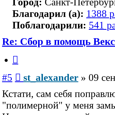
Город:
Санкт-Петербур
Благодарил (а):
1388 р
Поблагодарили:
541 р
Re: Сбор в помощь Векс
Цитата
Сообщение
#5
st_alexander
»
09 сен
Кстати, сам себя поправлю
"полимерной" у меня замы