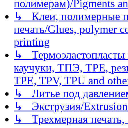
полимерам)/Pigments an
↳ Клеи, полимерные по
печать/Glues, polymer co
printing
↳ Термоэластопласты и
каучуки, ТПЭ, TPE, рез
TPE, TPV, TPU and other
↳ Литье под давлением/
↳ Экструзия/Extrusion
↳ Трехмерная печать,