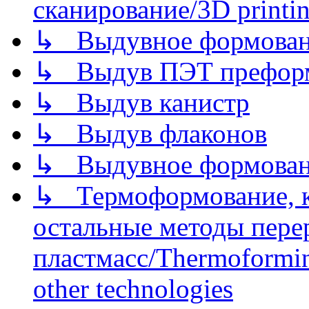
сканирование/3D printin
↳ Выдувное формован
↳ Выдув ПЭТ префор
↳ Выдув канистр
↳ Выдув флаконов
↳ Выдувное формован
↳ Термоформование, ка
остальные методы пере
пластмасс/Thermoforming
other technologies