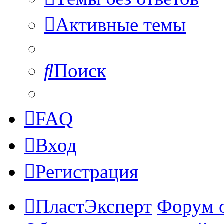
Активные темы
Поиск
FAQ
Вход
Регистрация
ПластЭксперт
Форум 