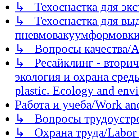
↳ Техоснастка для экс
↳ Техоснастка для вы
пневмовакуумформовк
↳ Вопросы качества/Abo
↳ Ресайклинг - вторич
экология и охрана среды/
plastic. Ecology and env
Работа и учеба/Work an
↳ Вопросы трудоустрой
↳ Охрана труда/Labor p