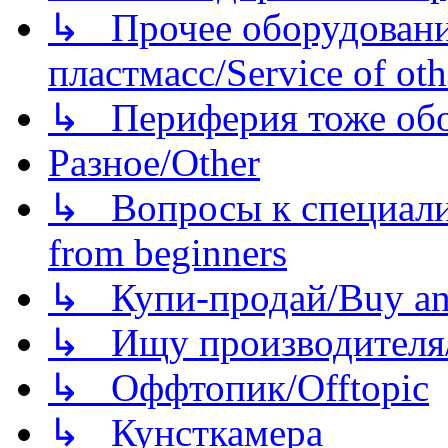
↳ Прочее оборудовани
пластмасс/Service of oth
↳ Периферия тоже обору
Разное/Other
↳ Вопросы к специали
from beginners
↳ Купи-продай/Buy and
↳ Ищу производителя/
↳ Оффтопик/Offtopic
↳ Кунсткамера