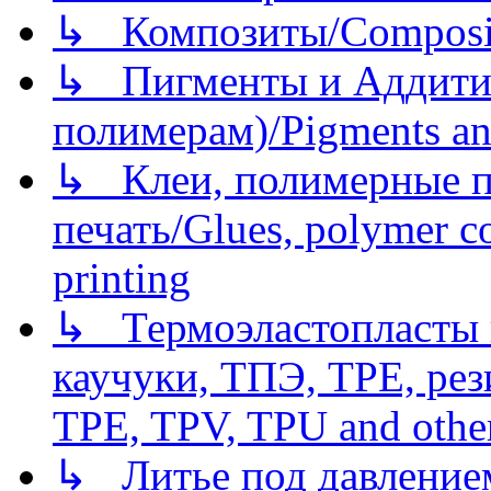
↳ Композиты/Сomposite
↳ Пигменты и Аддитив
полимерам)/Pigments an
↳ Клеи, полимерные по
печать/Glues, polymer co
printing
↳ Термоэластопласты и
каучуки, ТПЭ, TPE, рез
TPE, TPV, TPU and other
↳ Литье под давлением/