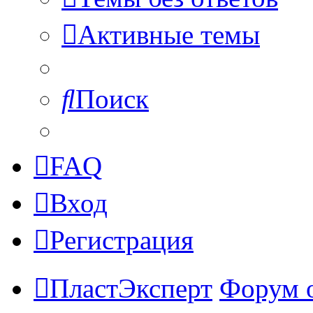
Активные темы
Поиск
FAQ
Вход
Регистрация
ПластЭксперт
Форум 