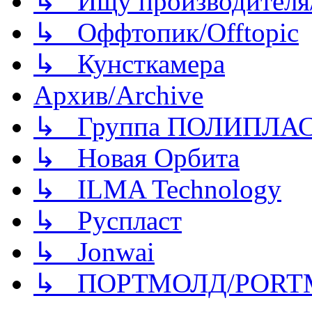
↳ Ищу производителя/
↳ Оффтопик/Offtopic
↳ Кунсткамера
Архив/Archive
↳ Группа ПОЛИПЛА
↳ Новая Орбита
↳ ILMA Technology
↳ Руспласт
↳ Jonwai
↳ ПОРТМОЛД/PORT