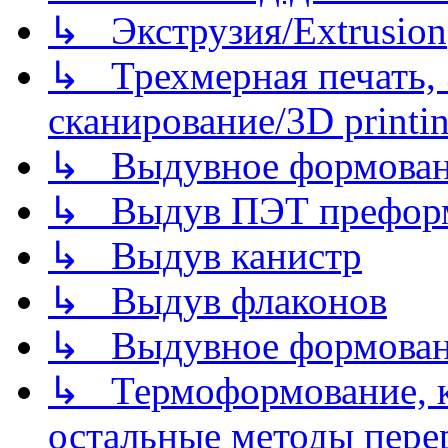
↳ Экструзия/Extrusion
↳ Трехмерная печать,
сканирование/3D printin
↳ Выдувное формован
↳ Выдув ПЭТ префор
↳ Выдув канистр
↳ Выдув флаконов
↳ Выдувное формован
↳ Термоформование, ка
остальные методы пере