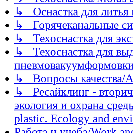
↳ Оснастка для литья 
↳ Горячеканальные си
↳ Техоснастка для экс
↳ Техоснастка для вы
пневмовакуумформовк
↳ Вопросы качества/Abo
↳ Ресайклинг - вторич
экология и охрана среды/
plastic. Ecology and env
Работа и учеба/Work an