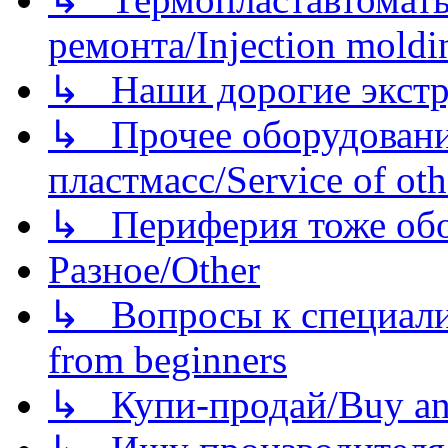
ремонта/Injection moldin
↳ Наши дорогие экстру
↳ Прочее оборудовани
пластмасс/Service of oth
↳ Периферия тоже обору
Разное/Other
↳ Вопросы к специали
from beginners
↳ Купи-продай/Buy and