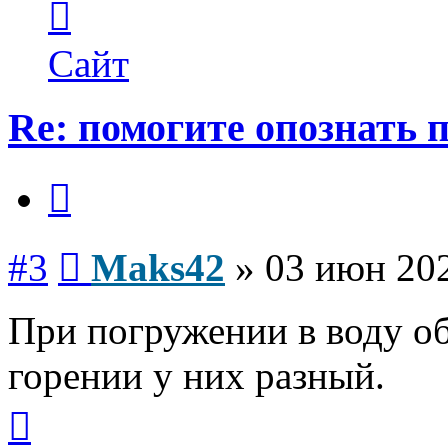
информация
пользователя
Maks42
Сайт
Re: помогите опознать 
Цитата
Сообщение
#3
Maks42
»
03 июн 202
При погружении в воду об
горении у них разный.
Вернуться
к
началу