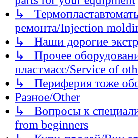
↳ Термопластавтоматы 
ремонта/Injection moldin
↳ Наши дорогие экстру
↳ Прочее оборудовани
пластмасс/Service of oth
↳ Периферия тоже обору
Разное/Other
↳ Вопросы к специали
from beginners