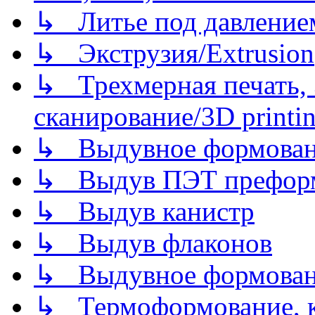
↳ Литье под давлением/
↳ Экструзия/Extrusion
↳ Трехмерная печать,
сканирование/3D printin
↳ Выдувное формован
↳ Выдув ПЭТ префор
↳ Выдув канистр
↳ Выдув флаконов
↳ Выдувное формован
↳ Термоформование, ка