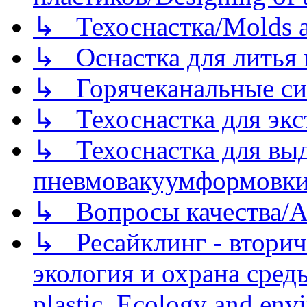
↳ Техоснастка/Molds a
↳ Оснастка для литья 
↳ Горячеканальные си
↳ Техоснастка для экс
↳ Техоснастка для вы
пневмовакуумформовк
↳ Вопросы качества/Abo
↳ Ресайклинг - вторич
экология и охрана среды/
plastic. Ecology and env