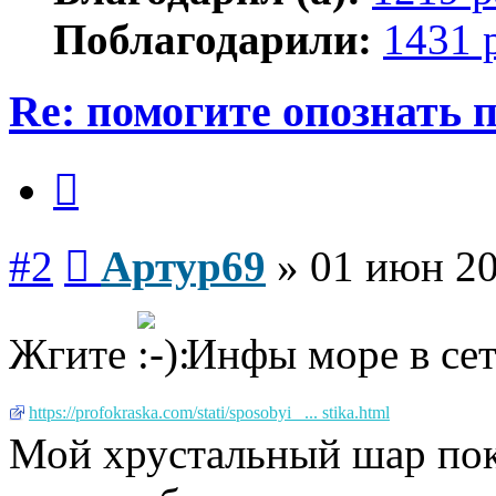
Поблагодарили:
1431 
Re: помогите опознать 
Цитата
Сообщение
#2
Артур69
»
01 июн 20
Жгите
Инфы море в сет
https://profokraska.com/stati/sposobyi_ ... stika.html
Мой хрустальный шар пок