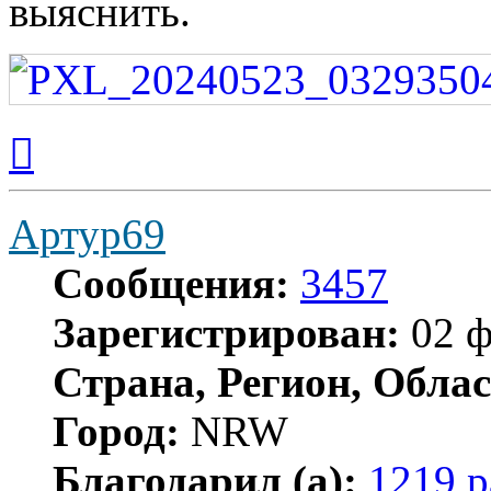
выяснить.
Вернуться
к
началу
Артур69
Сообщения:
3457
Зарегистрирован:
02 ф
Страна, Регион, Облас
Город:
NRW
Благодарил (а):
1219 р