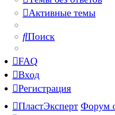
Активные темы
Поиск
FAQ
Вход
Регистрация
ПластЭксперт
Форум 