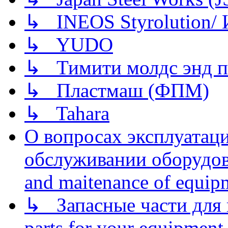
↳ INEOS Styrolution
↳ YUDO
↳ Тимити молдс энд п
↳ Пластмаш (ФПМ)
↳ Tahara
О вопросах эксплуатаци
обслуживании оборудова
and maitenance of equip
↳ Запасные части для 
parts for your equipment