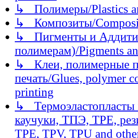
↳ Полимеры/Plastics a
↳ Композиты/Сomposite
↳ Пигменты и Аддитив
полимерам)/Pigments an
↳ Клеи, полимерные по
печать/Glues, polymer co
printing
↳ Термоэластопласты и
каучуки, ТПЭ, TPE, рез
TPE, TPV, TPU and other