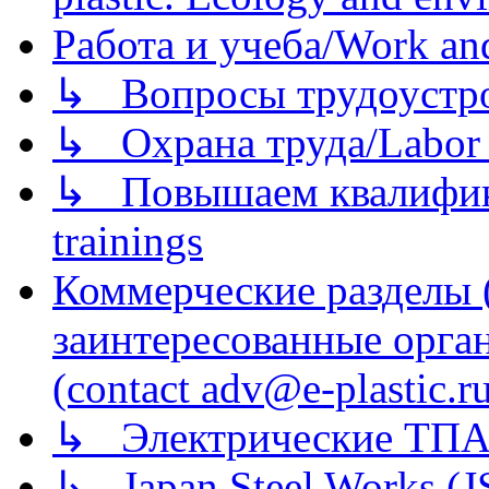
Работа и учеба/Work an
↳ Вопросы трудоустрой
↳ Охрана труда/Labor p
↳ Повышаем квалификац
trainings
Коммерческие разделы 
заинтересованные орга
(contact adv@e-plastic.r
↳ Электрические ТПА
↳ Japan Steel Works (