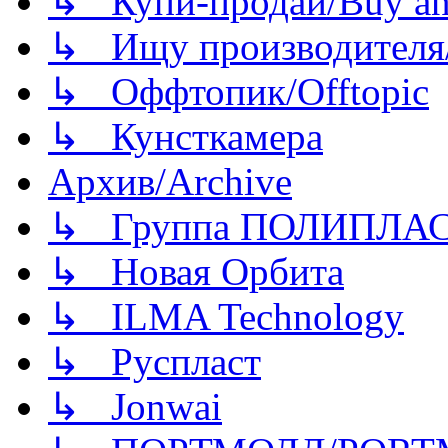
↳ Купи-продай/Buy and
↳ Ищу производителя/
↳ Оффтопик/Offtopic
↳ Кунсткамера
Архив/Archive
↳ Группа ПОЛИПЛА
↳ Новая Орбита
↳ ILMA Technology
↳ Руспласт
↳ Jonwai