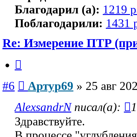
Благодарил (а):
1219 р
Поблагодарили:
1431 
Re: Измерение ПТР (пр
Цитата
Сообщение
#6
Артур69
»
25 авг 202
AlexsandrN
писал(а):
1
Здравствуйте.
В процессе "углублени