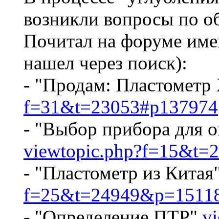
возникли вопросы по об
Почитал на форуме име
нашел через поиск):
- "Продам: Пластомет
f=31&t=23053#p137974
- "Выбор прибора для 
viewtopic.php?f=15&t=
- "Пластометр из Китая
f=25&t=24949&p=151185
- "Определение ПТР"
v