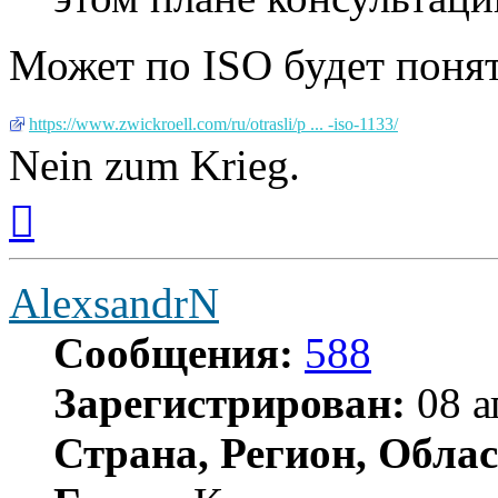
Может по ISO будет понят
https://www.zwickroell.com/ru/otrasli/p ... -iso-1133/
Nein zum Krieg.
Вернуться
к
началу
AlexsandrN
Сообщения:
588
Зарегистрирован:
08 а
Страна, Регион, Облас