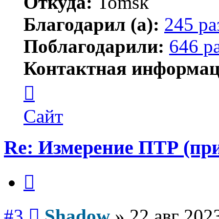
Откуда:
Tomsk
Благодарил (а):
245 ра
Поблагодарили:
646 р
Контактная информац
Контактная
информация
пользователя
Shadow
Сайт
Re: Измерение ПТР (пр
Цитата
Сообщение
#3
Shadow
»
22 авг 202