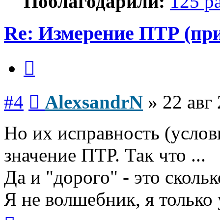
Поблагодарили:
125 р
Re: Измерение ПТР (пр
Цитата
Сообщение
#4
AlexsandrN
»
22 авг
Но их исправность (услов
значение ПТР. Так что ...
Да и "дорого" - это сколь
Я не волшебник, я только 
Вернуться