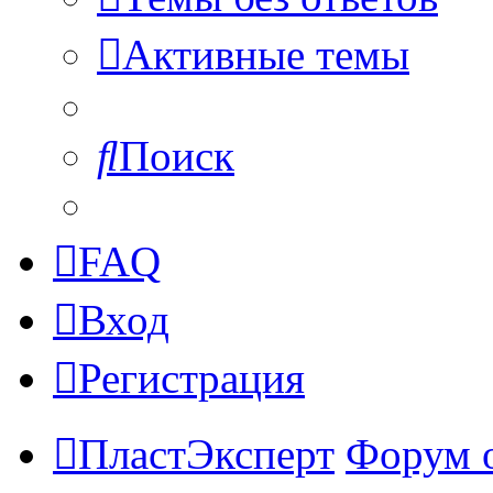
Активные темы
Поиск
FAQ
Вход
Регистрация
ПластЭксперт
Форум 