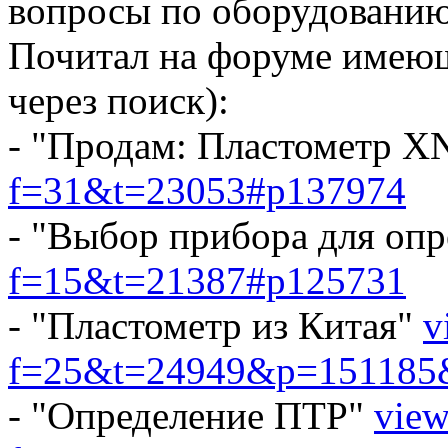
вопросы по оборудованию.
Почитал на форуме имеющ
через поиск):
- "Продам: Пластометр X
f=31&t=23053#p137974
- "Выбор прибора для оп
f=15&t=21387#p125731
- "Пластометр из Китая"
v
f=25&t=24949&p=151185&h
- "Определение ПТР"
view