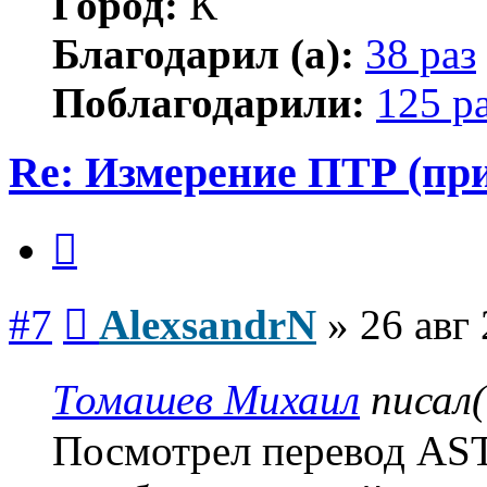
Город:
К
Благодарил (а):
38 раз
Поблагодарили:
125 р
Re: Измерение ПТР (пр
Цитата
Сообщение
#7
AlexsandrN
»
26 авг
Томашев Михаил
писал(
Посмотрел перевод AS