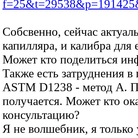
f=25&t=29538&p=191425&h
Собсвенно, сейчас актуа
капилляра, и калибра для 
Может кто поделиться ин
Также есть затруднения в
ASTM D1238 - метод А. П
получается. Может кто ока
консультацию?
Я не волшебник, я только 
Вернуться