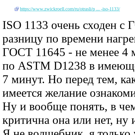
https://www.zwickroell.com/ru/otrasli/p ... -iso-1133/
ISO 1133 очень сходен с 
разницу по времени нагрев
ГОСТ 11645 - не менее 4 м
по ASTM D1238 в имеюще
7 минут. Но перед тем, ка
имеется желание ознакоми
Ну и вообще понять, в че
критична она или нет, ну 
Я не волшебник, я только 