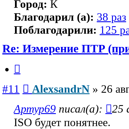
Город:
К
Благодарил (а):
38 раз
Поблагодарили:
125 р
Re: Измерение ПТР (пр
Цитата
Сообщение
#11
AlexsandrN
»
26 ав
Артур69
писал(а):
25 
ISO будет понятнее.