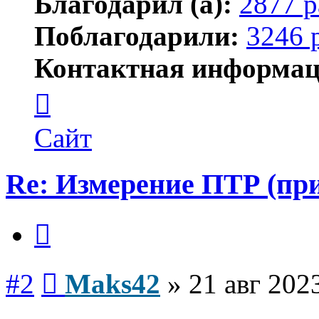
Благодарил (а):
2877 р
Поблагодарили:
3246 
Контактная информац
Контактная
информация
пользователя
Maks42
Сайт
Re: Измерение ПТР (пр
Цитата
Сообщение
#2
Maks42
»
21 авг 202