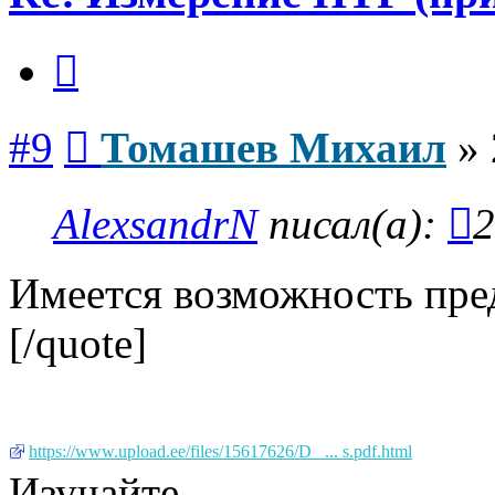
Цитата
Сообщение
#9
Томашев Михаил
»
AlexsandrN
писал(а):
2
Имеется возможность пред
[/quote]
https://www.upload.ee/files/15617626/D_ ... s.pdf.html
Изучайте