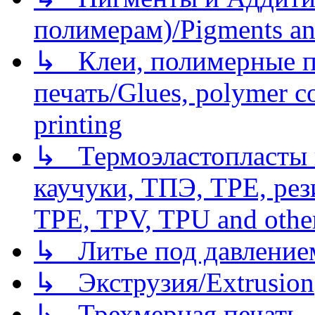
полимерам)/Pigments an
↳ Клеи, полимерные по
печать/Glues, polymer co
printing
↳ Термоэластопласты и
каучуки, ТПЭ, TPE, рез
TPE, TPV, TPU and other
↳ Литье под давлением/
↳ Экструзия/Extrusion
↳ Трехмерная печать,