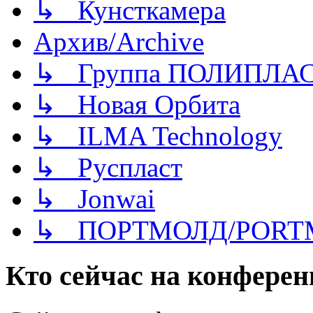
↳ Кунсткамера
Архив/Archive
↳ Группа ПОЛИПЛА
↳ Новая Орбита
↳ ILMA Technology
↳ Руспласт
↳ Jonwai
↳ ПОРТМОЛД/PORT
Кто сейчас на конфере