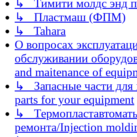
↳ Тимити молдс энд п
↳ Пластмаш (ФПМ)
↳ Tahara
О вопросах эксплуатаци
обслуживании оборудова
and maitenance of equip
↳ Запасные части для 
parts for your equipment
↳ Термопластавтоматы 
ремонта/Injection moldin