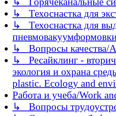
↳ Горячеканальные си
↳ Техоснастка для экс
↳ Техоснастка для вы
пневмовакуумформовк
↳ Вопросы качества/Abo
↳ Ресайклинг - вторич
экология и охрана среды/
plastic. Ecology and env
Работа и учеба/Work an
↳ Вопросы трудоустрой