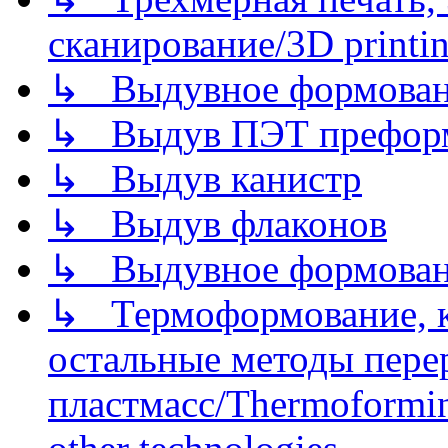
сканирование/3D printin
↳ Выдувное формован
↳ Выдув ПЭТ префор
↳ Выдув канистр
↳ Выдув флаконов
↳ Выдувное формован
↳ Термоформование, ка
остальные методы пере
пластмасс/Thermoforming