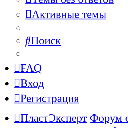
Активные темы
Поиск
FAQ
Вход
Регистрация
ПластЭксперт
Форум 