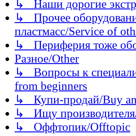
↳ Наши дорогие экстру
↳ Прочее оборудовани
пластмасс/Service of oth
↳ Периферия тоже обору
Разное/Other
↳ Вопросы к специали
from beginners
↳ Купи-продай/Buy and
↳ Ищу производителя/
↳ Оффтопик/Offtopic