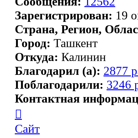
Сообщения:
12562
Зарегистрирован:
19 о
Страна, Регион, Облас
Город:
Ташкент
Откуда:
Калинин
Благодарил (а):
2877 р
Поблагодарили:
3246 
Контактная информац
Контактная
информация
пользователя
Maks42
Сайт