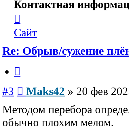
Контактная информац
Контактная
информация
пользователя
Maks42
Сайт
Re: Обрыв/сужение плё
Цитата
Сообщение
#3
Maks42
»
20 фев 202
Методом перебора определ
обычно плохим мелом.