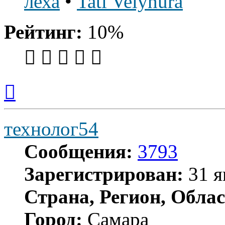
леха
•
Tati Velyhura
Рейтинг:
10%
Вернуться
к
началу
технолог54
Сообщения:
3793
Зарегистрирован:
31 я
Страна, Регион, Облас
Город:
Самара