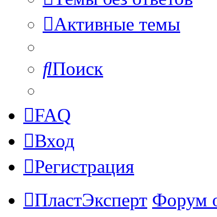
Активные темы
Поиск
FAQ
Вход
Регистрация
ПластЭксперт
Форум 