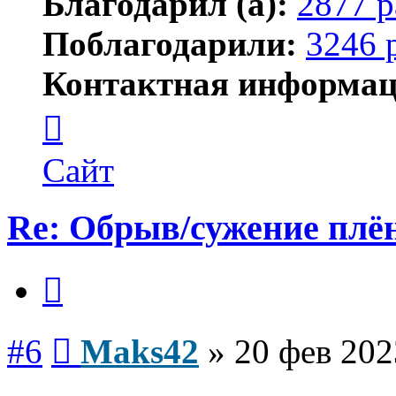
Благодарил (а):
2877 р
Поблагодарили:
3246 
Контактная информац
Контактная
информация
пользователя
Maks42
Сайт
Re: Обрыв/сужение плё
Цитата
Сообщение
#6
Maks42
»
20 фев 202