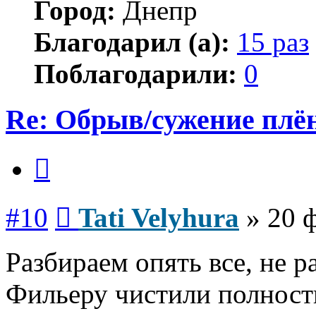
Город:
Днепр
Благодарил (а):
15 раз
Поблагодарили:
0
Re: Обрыв/сужение плё
Цитата
Сообщение
#10
Tati Velyhura
»
20 
Разбираем опять все, не р
Фильеру чистили полность