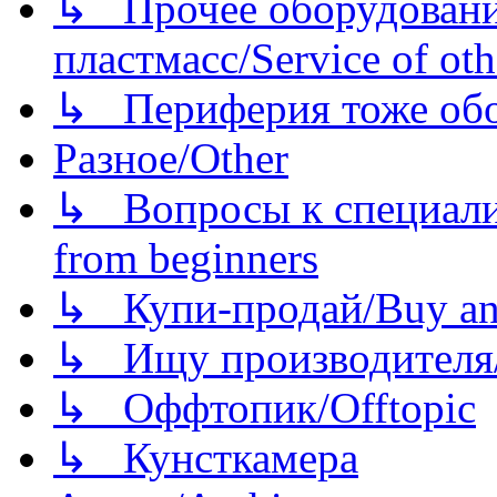
↳ Прочее оборудовани
пластмасс/Service of oth
↳ Периферия тоже обору
Разное/Other
↳ Вопросы к специали
from beginners
↳ Купи-продай/Buy and
↳ Ищу производителя/
↳ Оффтопик/Offtopic
↳ Кунсткамера