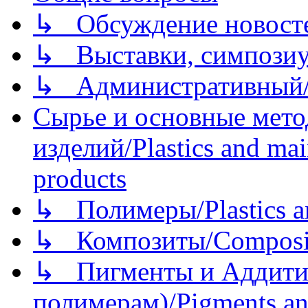
↳ Обсуждение новостей
↳ Выставки, симпозиу
↳ Административный/
Сырье и основные мето
изделий/Plastics and mai
products
↳ Полимеры/Plastics a
↳ Композиты/Сomposite
↳ Пигменты и Аддитив
полимерам)/Pigments an