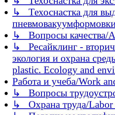
↳ Техоснастка для экс
↳ Техоснастка для вы
пневмовакуумформовк
↳ Вопросы качества/Abo
↳ Ресайклинг - вторич
экология и охрана среды/
plastic. Ecology and env
Работа и учеба/Work an
↳ Вопросы трудоустрой
↳ Охрана труда/Labor p