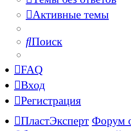
Активные темы
Поиск
FAQ
Вход
Регистрация
ПластЭксперт
Форум 