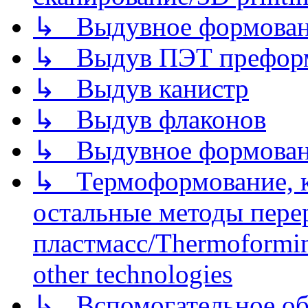
↳ Выдувное формован
↳ Выдув ПЭТ префор
↳ Выдув канистр
↳ Выдув флаконов
↳ Выдувное формован
↳ Термоформование, ка
остальные методы пере
пластмасс/Thermoforming
other technologies
↳ Вспомогательное об