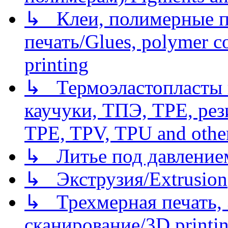
↳ Клеи, полимерные по
печать/Glues, polymer co
printing
↳ Термоэластопласты и
каучуки, ТПЭ, TPE, рез
TPE, TPV, TPU and other
↳ Литье под давлением/
↳ Экструзия/Extrusion
↳ Трехмерная печать,
сканирование/3D printin