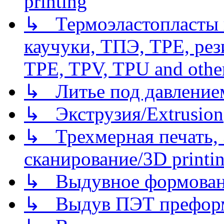
printing
↳ Термоэластопласты и
каучуки, ТПЭ, TPE, рез
TPE, TPV, TPU and other
↳ Литье под давлением/
↳ Экструзия/Extrusion
↳ Трехмерная печать,
сканирование/3D printin
↳ Выдувное формован
↳ Выдув ПЭТ префор