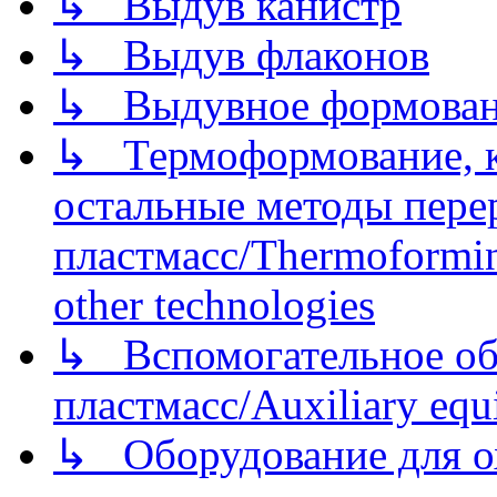
↳ Выдув канистр
↳ Выдув флаконов
↳ Выдувное формован
↳ Термоформование, ка
остальные методы пере
пластмасс/Thermoforming
other technologies
↳ Вспомогательное об
пластмасс/Auxiliary equi
↳ Оборудование для о