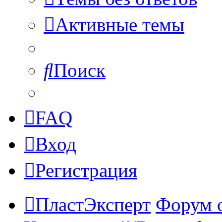
Активные темы
Поиск
FAQ
Вход
Регистрация
ПластЭксперт
Форум 