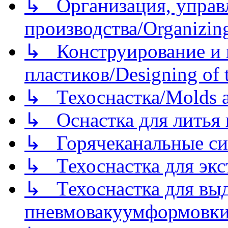
↳ Организация, управл
производства/Organizing
↳ Конструирование и п
пластиков/Designing of t
↳ Техоснастка/Molds a
↳ Оснастка для литья 
↳ Горячеканальные си
↳ Техоснастка для экс
↳ Техоснастка для вы
пневмовакуумформовк