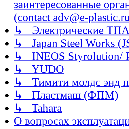
заинтересованные орга
(contact adv@e-plastic.r
↳ Электрические ТПА
↳ Japan Steel Works (
↳ INEOS Styrolution
↳ YUDO
↳ Тимити молдс энд п
↳ Пластмаш (ФПМ)
↳ Tahara
О вопросах эксплуатаци