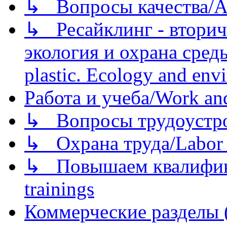
↳ Вопросы качества/Abo
↳ Ресайклинг - вторич
экология и охрана среды/
plastic. Ecology and env
Работа и учеба/Work an
↳ Вопросы трудоустрой
↳ Охрана труда/Labor p
↳ Повышаем квалификац
trainings
Коммерческие разделы 