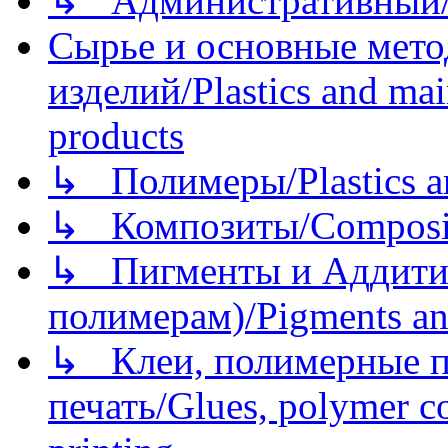
↳ Административный/
Сырье и основные мето
изделий/Plastics and mai
products
↳ Полимеры/Plastics a
↳ Композиты/Сomposite
↳ Пигменты и Аддитив
полимерам)/Pigments an
↳ Клеи, полимерные по
печать/Glues, polymer co