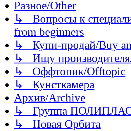
Разное/Other
↳ Вопросы к специали
from beginners
↳ Купи-продай/Buy and
↳ Ищу производителя/
↳ Оффтопик/Offtopic
↳ Кунсткамера
Архив/Archive
↳ Группа ПОЛИПЛА
↳ Новая Орбита