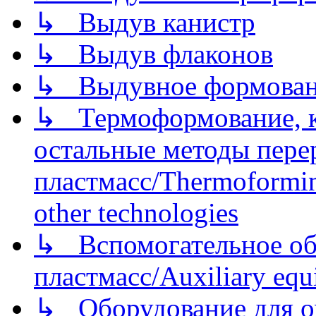
↳ Выдув канистр
↳ Выдув флаконов
↳ Выдувное формован
↳ Термоформование, ка
остальные методы пере
пластмасс/Thermoforming
other technologies
↳ Вспомогательное об
пластмасс/Auxiliary equi
↳ Оборудование для о