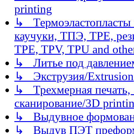
printing
↳ Термоэластопласты и
каучуки, ТПЭ, TPE, рез
TPE, TPV, TPU and other
↳ Литье под давлением/
↳ Экструзия/Extrusion
↳ Трехмерная печать,
сканирование/3D printin
↳ Выдувное формован
↳ Выдув ПЭТ префор