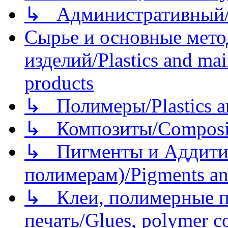
↳ Административный/
Сырье и основные мето
изделий/Plastics and mai
products
↳ Полимеры/Plastics a
↳ Композиты/Сomposite
↳ Пигменты и Аддитив
полимерам)/Pigments an
↳ Клеи, полимерные по
печать/Glues, polymer co