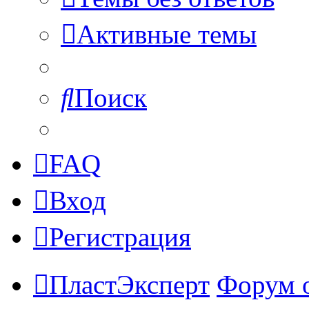
Активные темы
Поиск
FAQ
Вход
Регистрация
ПластЭксперт
Форум 