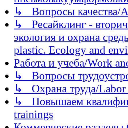
↳ Вопросы качества/Abo
↳ Ресайклинг - вторич
экология и охрана среды/
plastic. Ecology and env
Работа и учеба/Work an
↳ Вопросы трудоустрой
↳ Охрана труда/Labor p
↳ Повышаем квалификац
trainings
Коммерческие разделы 