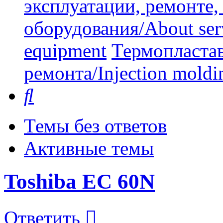
эксплуатации, ремонте
оборудования/About serv
equipment
Термопластав
ремонта/Injection moldin
Поиск
Темы без ответов
Активные темы
Toshiba EC 60N
Ответить