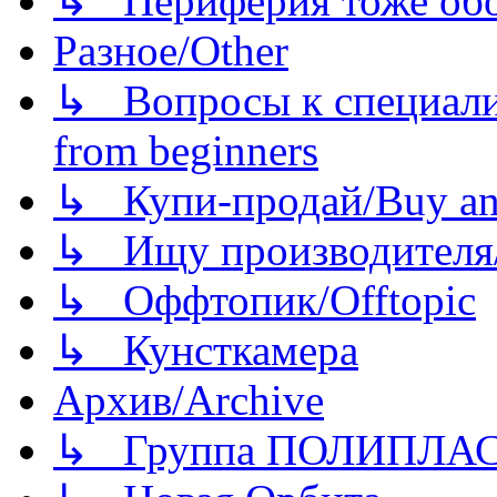
↳ Периферия тоже обору
Разное/Other
↳ Вопросы к специали
from beginners
↳ Купи-продай/Buy and
↳ Ищу производителя/
↳ Оффтопик/Offtopic
↳ Кунсткамера
Архив/Archive
↳ Группа ПОЛИПЛА