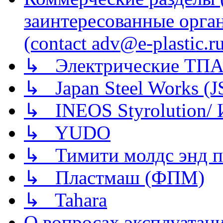
заинтересованные орга
(contact adv@e-plastic.r
↳ Электрические ТПА
↳ Japan Steel Works (
↳ INEOS Styrolution
↳ YUDO
↳ Тимити молдс энд п
↳ Пластмаш (ФПМ)
↳ Tahara
О вопросах эксплуатаци