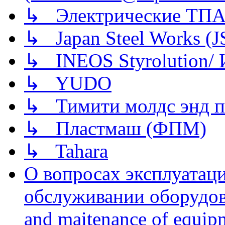
↳ Электрические ТПА
↳ Japan Steel Works (
↳ INEOS Styrolution
↳ YUDO
↳ Тимити молдс энд п
↳ Пластмаш (ФПМ)
↳ Tahara
О вопросах эксплуатаци
обслуживании оборудова
and maitenance of equip