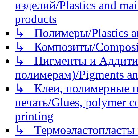
изделий/Plastics and mai
products
↳ Полимеры/Plastics a
↳ Композиты/Сomposite
↳ Пигменты и Аддитив
полимерам)/Pigments an
↳ Клеи, полимерные по
печать/Glues, polymer co
printing
↳ Термоэластопласты и