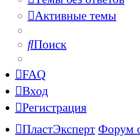
Активные темы
Поиск
FAQ
Вход
Регистрация
ПластЭксперт
Форум 