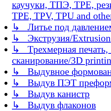
каучуки, ТПЭ, TPE, рез
TPE, TPV, TPU and other
↳ Литье под давлением/
↳ Экструзия/Extrusion
↳ Трехмерная печать,
сканирование/3D printin
↳ Выдувное формован
↳ Выдув ПЭТ префор
↳ Выдув канистр
↳ Выдув флаконов