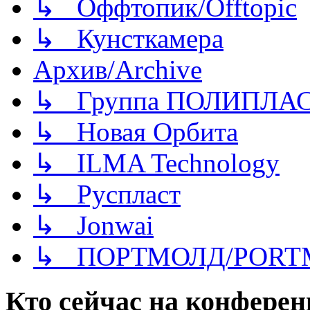
↳ Оффтопик/Offtopic
↳ Кунсткамера
Архив/Archive
↳ Группа ПОЛИПЛА
↳ Новая Орбита
↳ ILMA Technology
↳ Руспласт
↳ Jonwai
↳ ПОРТМОЛД/PORT
Кто сейчас на конфере