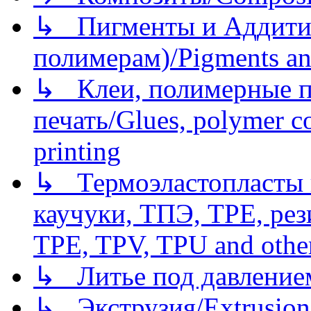
↳ Пигменты и Аддитив
полимерам)/Pigments an
↳ Клеи, полимерные по
печать/Glues, polymer co
printing
↳ Термоэластопласты и
каучуки, ТПЭ, TPE, рез
TPE, TPV, TPU and other
↳ Литье под давлением/
↳ Экструзия/Extrusion