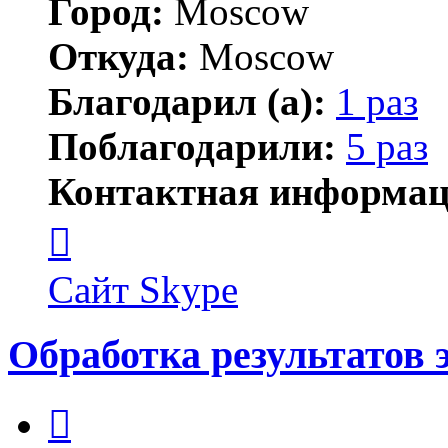
Город:
Moscow
Откуда:
Moscow
Благодарил (а):
1 раз
Поблагодарили:
5 раз
Контактная информац
Контактная
информация
пользователя
AnpilovVN
Сайт
Skype
Обработка результатов 
Цитата