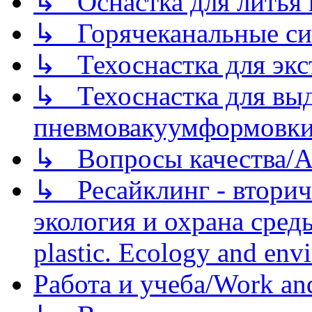
↳ Оснастка для литья 
↳ Горячеканальные си
↳ Техоснастка для экс
↳ Техоснастка для вы
пневмовакуумформовк
↳ Вопросы качества/Abo
↳ Ресайклинг - вторич
экология и охрана среды/
plastic. Ecology and env
Работа и учеба/Work an