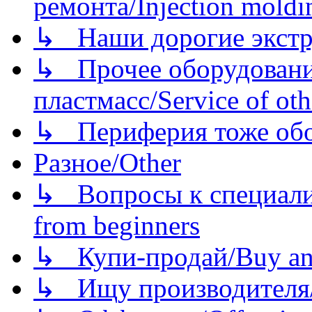
ремонта/Injection moldin
↳ Наши дорогие экстру
↳ Прочее оборудовани
пластмасс/Service of oth
↳ Периферия тоже обору
Разное/Other
↳ Вопросы к специали
from beginners
↳ Купи-продай/Buy and
↳ Ищу производителя/