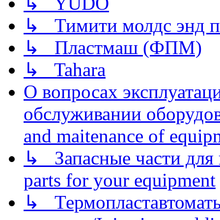
↳ YUDO
↳ Тимити молдс энд п
↳ Пластмаш (ФПМ)
↳ Tahara
О вопросах эксплуатаци
обслуживании оборудова
and maitenance of equip
↳ Запасные части для 
parts for your equipment
↳ Термопластавтоматы 