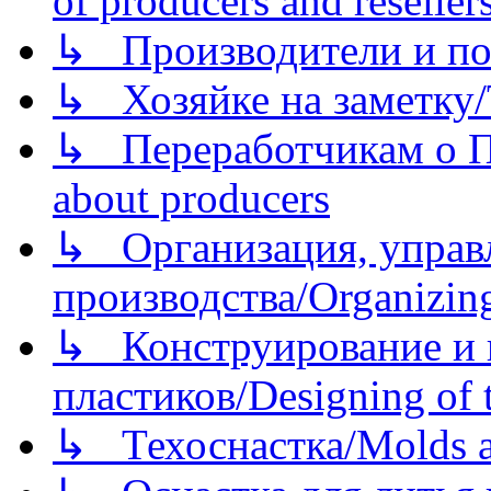
of producers and reseller
↳ Производители и по
↳ Хозяйке на заметку/T
↳ Переработчикам о Пе
about producers
↳ Организация, управл
производства/Organizing
↳ Конструирование и п
пластиков/Designing of t
↳ Техоснастка/Molds a