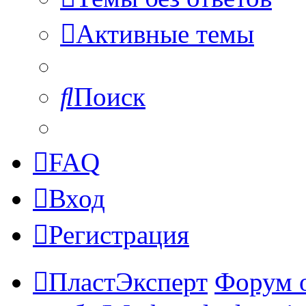
Активные темы
Поиск
FAQ
Вход
Регистрация
ПластЭксперт
Форум 