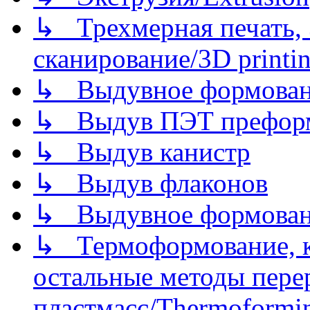
↳ Трехмерная печать,
сканирование/3D printin
↳ Выдувное формован
↳ Выдув ПЭТ префор
↳ Выдув канистр
↳ Выдув флаконов
↳ Выдувное формован
↳ Термоформование, ка
остальные методы пере
пластмасс/Thermoforming