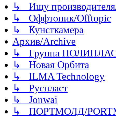
↳ Ищу производителя/
↳ Оффтопик/Offtopic
↳ Кунсткамера
Архив/Archive
↳ Группа ПОЛИПЛА
↳ Новая Орбита
↳ ILMA Technology
↳ Руспласт
↳ Jonwai
↳ ПОРТМОЛД/PORT