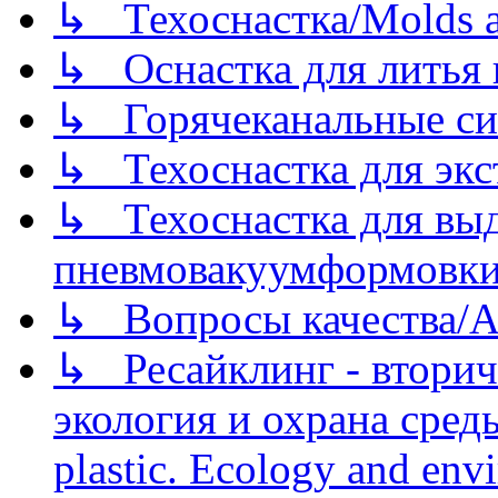
↳ Техоснастка/Molds a
↳ Оснастка для литья 
↳ Горячеканальные си
↳ Техоснастка для экс
↳ Техоснастка для вы
пневмовакуумформовк
↳ Вопросы качества/Abo
↳ Ресайклинг - вторич
экология и охрана среды/
plastic. Ecology and env