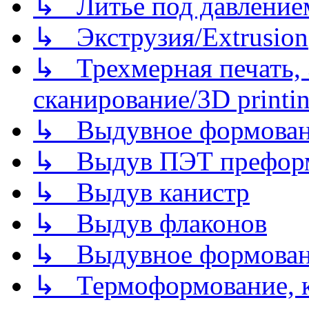
↳ Литье под давлением/
↳ Экструзия/Extrusion
↳ Трехмерная печать,
сканирование/3D printin
↳ Выдувное формован
↳ Выдув ПЭТ префор
↳ Выдув канистр
↳ Выдув флаконов
↳ Выдувное формован
↳ Термоформование, ка