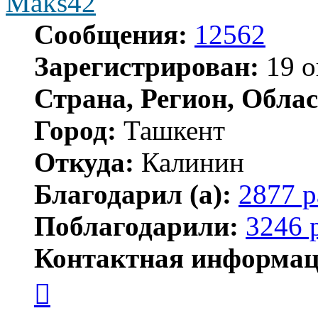
Maks42
Сообщения:
12562
Зарегистрирован:
19 о
Страна, Регион, Облас
Город:
Ташкент
Откуда:
Калинин
Благодарил (а):
2877 р
Поблагодарили:
3246 
Контактная информац
Контактная
информация
пользователя
Maks42