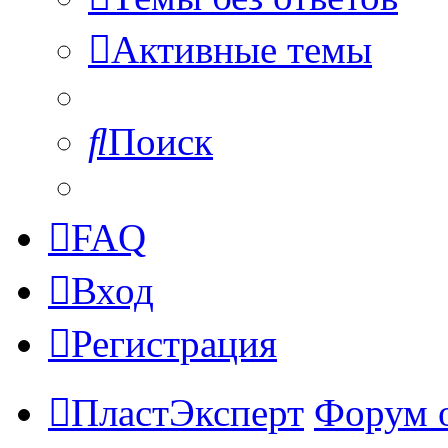
Активные темы
Поиск
FAQ
Вход
Регистрация
ПластЭксперт
Форум 