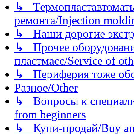
↳ Термопластавтоматы 
ремонта/Injection moldin
↳ Наши дорогие экстру
↳ Прочее оборудовани
пластмасс/Service of oth
↳ Периферия тоже обору
Разное/Other
↳ Вопросы к специали
from beginners
↳ Купи-продай/Buy and