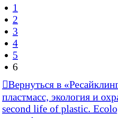
1
2
3
4
5
6
Вернуться в «Ресайклинг
пластмасс, экология и охр
second life of plastic. Eco