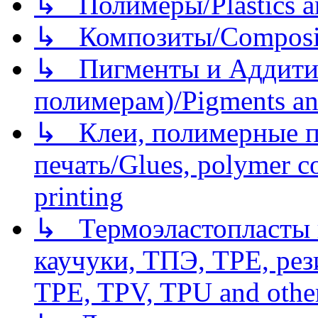
↳ Полимеры/Plastics a
↳ Композиты/Сomposite
↳ Пигменты и Аддитив
полимерам)/Pigments an
↳ Клеи, полимерные по
печать/Glues, polymer co
printing
↳ Термоэластопласты и
каучуки, ТПЭ, TPE, рез
TPE, TPV, TPU and other