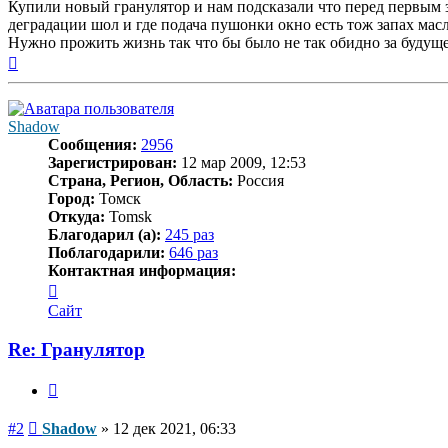
Купили новый гранулятор и нам подсказали что перед первым за
деградации шол и где подача пушонки окно есть тож запах мас
Нужно прожить жизнь так что бы было не так обидно за будущ
Вернуться
к
началу
Shadow
Сообщения:
2956
Зарегистрирован:
12 мар 2009, 12:53
Страна, Регион, Область:
Россия
Город:
Томск
Откуда:
Tomsk
Благодарил (а):
245 раз
Поблагодарили:
646 раз
Контактная информация:
Контактная
информация
Сайт
пользователя
Shadow
Re: Гранулятор
Цитата
Сообщение
#2
Shadow
»
12 дек 2021, 06:33