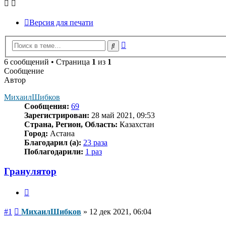
Версия для печати
Расширенный
Поиск
поиск
6 сообщений • Страница
1
из
1
Сообщение
Автор
МихаилШибков
Сообщения:
69
Зарегистрирован:
28 май 2021, 09:53
Страна, Регион, Область:
Казахстан
Город:
Астана
Благодарил (а):
23 раза
Поблагодарили:
1 раз
Гранулятор
Цитата
Сообщение
#1
МихаилШибков
»
12 дек 2021, 06:04