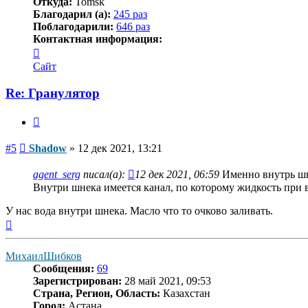
Откуда:
Tomsk
Благодарил (а):
245 раз
Поблагодарили:
646 раз
Контактная информация:
Контактная
информация
Сайт
пользователя
Shadow
Re: Гранулятор
Цитата
Сообщение
#5
Shadow
»
12 дек 2021, 13:21
agent_serg
писал(а):
12 дек 2021, 06:59
Именно внутрь шн
Внутри шнека имеется канал, по которому жидкость при
У нас вода внутри шнека. Масло что то очково заливать.
Вернуться
к
началу
МихаилШибков
Сообщения:
69
Зарегистрирован:
28 май 2021, 09:53
Страна, Регион, Область:
Казахстан
Город:
Астана