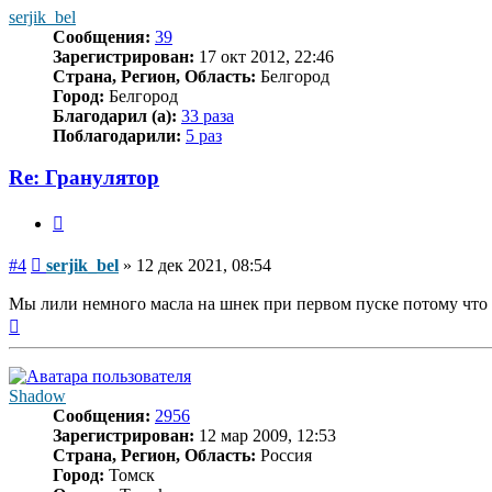
началу
serjik_bel
Сообщения:
39
Зарегистрирован:
17 окт 2012, 22:46
Страна, Регион, Область:
Белгород
Город:
Белгород
Благодарил (а):
33 раза
Поблагодарили:
5 раз
Re: Гранулятор
Цитата
Сообщение
#4
serjik_bel
»
12 дек 2021, 08:54
Мы лили немного масла на шнек при первом пуске потому что 
Вернуться
к
началу
Shadow
Сообщения:
2956
Зарегистрирован:
12 мар 2009, 12:53
Страна, Регион, Область:
Россия
Город:
Томск