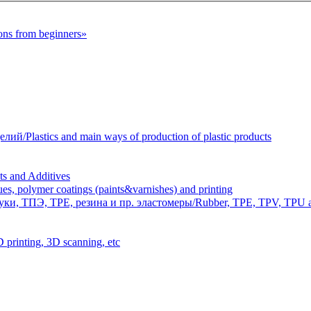
s from beginners»
Plastics and main ways of production of plastic products
 and Additives
polymer coatings (paints&varnishes) and printing
и, ТПЭ, TPE, резина и пр. эластомеры/Rubber, TPE, TPV, TPU an
inting, 3D scanning, etc