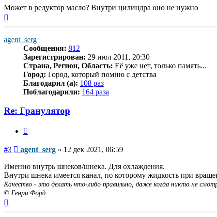
Может в редуктор масло? Внутри цилиндра оно не нужно
Вернуться
к
началу
agent_serg
Сообщения:
812
Зарегистрирован:
29 июл 2011, 20:30
Страна, Регион, Область:
Её уже нет, только память...
Город:
Город, который помню с детства
Благодарил (а):
108 раз
Поблагодарили:
164 раза
Re: Гранулятор
Цитата
Сообщение
#3
agent_serg
»
12 дек 2021, 06:59
Именно внутрь шнеков/шнека. Для охлаждения.
Внутри шнека имеется канал, по которому жидкость при враще
Качество - это делать что-либо правильно, даже когда никто не смот
© Генри Форд
Вернуться
к