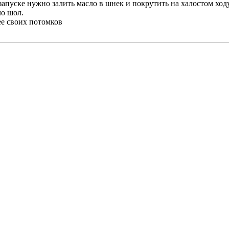
пуске нужно залить масло в шнек и покрутить на халостом ходу?
ло шол.
ее своих потомков