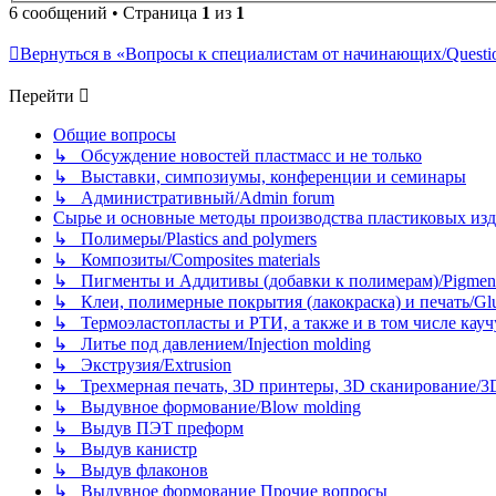
6 сообщений • Страница
1
из
1
Вернуться в «Вопросы к специалистам от начинающих/Question
Перейти
Общие вопросы
↳ Обсуждение новостей пластмасс и не только
↳ Выставки, симпозиумы, конференции и семинары
↳ Административный/Admin forum
Сырье и основные методы производства пластиковых изделий/
↳ Полимеры/Plastics and polymers
↳ Композиты/Сomposites materials
↳ Пигменты и Аддитивы (добавки к полимерам)/Pigments
↳ Клеи, полимерные покрытия (лакокраска) и печать/Glues, 
↳ Термоэластопласты и РТИ, а также и в том числе каучук
↳ Литье под давлением/Injection molding
↳ Экструзия/Extrusion
↳ Трехмерная печать, 3D принтеры, 3D сканирование/3D pr
↳ Выдувное формование/Blow molding
↳ Выдув ПЭТ преформ
↳ Выдув канистр
↳ Выдув флаконов
↳ Выдувное формование Прочие вопросы