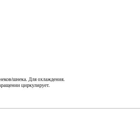
еков/шнека. Для охлаждения.
 вращении циркулирует.