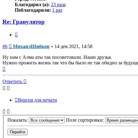
Благодарил (а):
23 раза
Поблагодарили:
1 раз
Re: Гранулятор
Цитата
Сообщение
#6
МихаилШибков
»
14 дек 2021, 14:58
Ну нам с Алма аты так посоветовали. Наши друзья.
Нужно прожить жизнь так что бы было не так обидно за будущ
Вернуться
к
началу
Ответить
Версия для печати
Показать:
Поле сортировки: