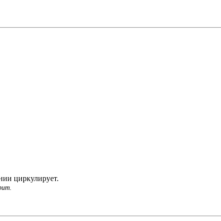
нии циркулирует.
рит.