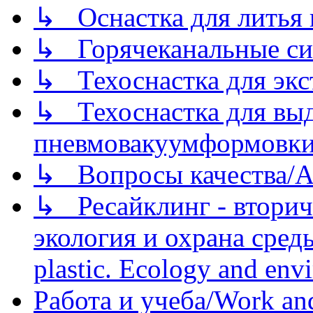
↳ Оснастка для литья 
↳ Горячеканальные си
↳ Техоснастка для экс
↳ Техоснастка для вы
пневмовакуумформовк
↳ Вопросы качества/Abo
↳ Ресайклинг - вторич
экология и охрана среды/
plastic. Ecology and env
Работа и учеба/Work an