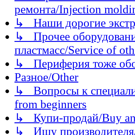
ремонта/Injection moldin
↳ Наши дорогие экстру
↳ Прочее оборудовани
пластмасс/Service of oth
↳ Периферия тоже обору
Разное/Other
↳ Вопросы к специали
from beginners
↳ Купи-продай/Buy and
↳ Ищу производителя/