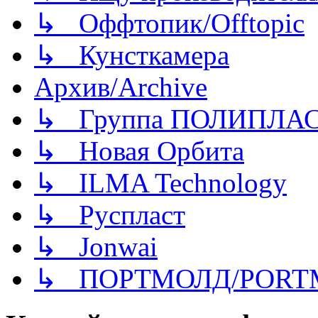
↳ Оффтопик/Offtopic
↳ Кунсткамера
Архив/Archive
↳ Группа ПОЛИПЛА
↳ Новая Орбита
↳ ILMA Technology
↳ Руспласт
↳ Jonwai
↳ ПОРТМОЛД/PORT