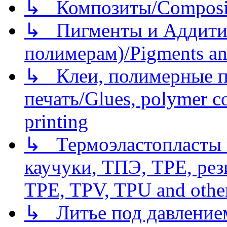
↳ Композиты/Сomposite
↳ Пигменты и Аддитив
полимерам)/Pigments an
↳ Клеи, полимерные по
печать/Glues, polymer co
printing
↳ Термоэластопласты и
каучуки, ТПЭ, TPE, рез
TPE, TPV, TPU and other
↳ Литье под давлением/