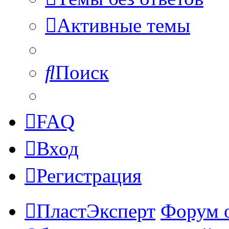
Активные темы
Поиск
FAQ
Вход
Регистрация
ПластЭксперт
Форум 