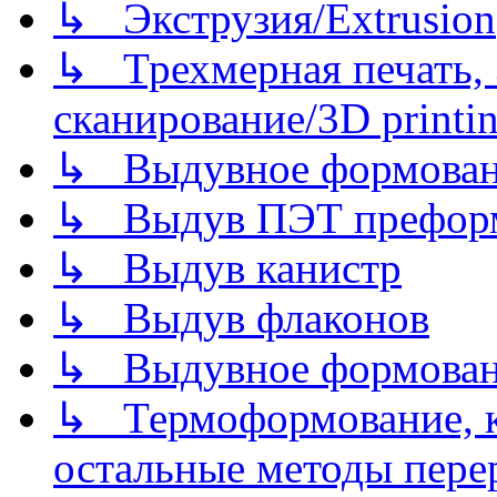
↳ Экструзия/Extrusion
↳ Трехмерная печать,
сканирование/3D printin
↳ Выдувное формован
↳ Выдув ПЭТ префор
↳ Выдув канистр
↳ Выдув флаконов
↳ Выдувное формован
↳ Термоформование, ка
остальные методы пере