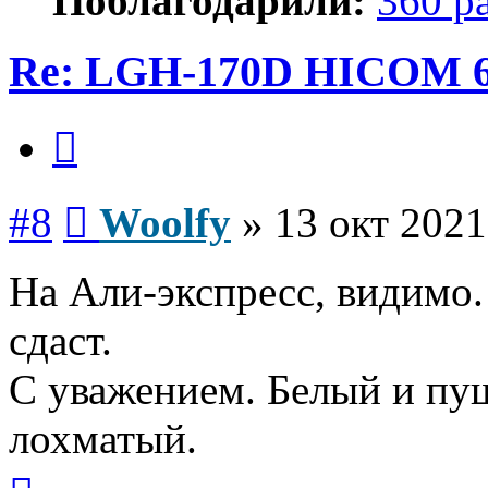
Поблагодарили:
360 р
Re: LGH-170D HICOM 
Цитата
Сообщение
#8
Woolfy
»
13 окт 2021
На Али-экспресс, видимо.
сдаст.
С уважением. Белый и пуш
лохматый.
Вернуться