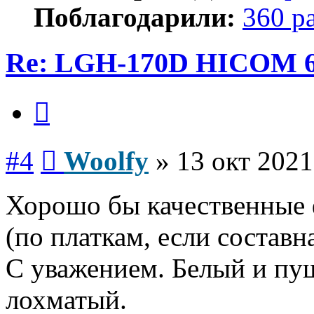
Поблагодарили:
360 р
Re: LGH-170D HICOM 
Цитата
Сообщение
#4
Woolfy
»
13 окт 2021
Хорошо бы качественные 
(по платкам, если составна
С уважением. Белый и пуш
лохматый.