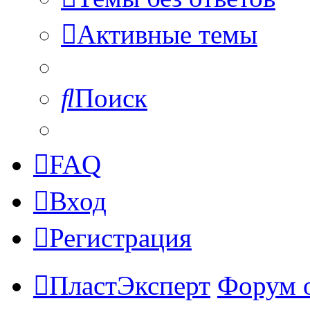
Активные темы
Поиск
FAQ
Вход
Регистрация
ПластЭксперт
Форум 