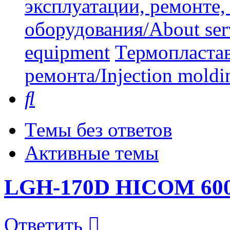
эксплуатации, ремонте
оборудования/About serv
equipment
Термопластав
ремонта/Injection moldin
Поиск
Темы без ответов
Активные темы
LGH-170D HICOM 60
Ответить