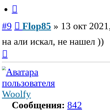
Цитата
Сообщение
#9
Flop85
»
13 окт 2021
на али искал, не нашел ))
Вернуться
к
началу
Woolfy
Сообщения:
842