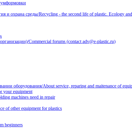
уумформовки
 охрана среды/Recycling - the second life of plastic. Ecology and 
s
анизации)/Commercial forums (contact adv@e-plastic.ru)
нии оборудования/About service, reparing and maitenance of equi
r your equipment
ing machines need in repair
f other equipment for plastics
m beginners