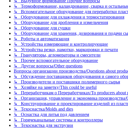
↳ Выдувное формование Прочие вопросы
↳ Термоформование, каландрование, сварка и остальные ме
↳ Вспомогательное оборудование для переработки пластмасс
↳ Оборудование для охлаждения и термостатирования
↳ Оборудование для дробления и измельчения
↳ Оборудование для сушки
↳ Оборудование для хранения, дозирования и подачи сы
↳ Роботы и автоматизация
↳ Устройства измеряющие и контролирующие
↳ Устройства резки, намотки, маркировки и печати
↳ Грануляторы, агломераторы и смесители
↳ Прочее вспомогательное оборудование
↳ Другие вопросы/Other questions
Вопросы организации производства/Questions about product
↳ Обсуждение поставщиков оборудования и самого оборудо
↳ Производители и поставщики полимерного сырья
↳ Хозяйке на заметку/This could be useful
↳ Переработчикам о Переработчиках/To producers about p
↳ Организация, управление и экономика производства/Org
↳ Конструирование и проектирование изделий из пластиков
↳ Техоснастка/Molds and dies
↳ Оснастка для литья под давлением
↳ Горячеканальные системы и контроллеры
↳ Техоснастка для экструзии