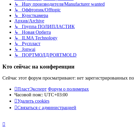
↳ Ищу производителя/Manufacturer wanted
↳ Оффтопик/Offtopic
↳ Кунсткамера
Архив/Archive
↳ Группа ПОЛИПЛАСТИК
↳ Новая Орбита
↳ ILMA Technology
↳ Руспласт
↳ Jonwai
↳ ПОРТМОЛД/PORTMOLD
Кто сейчас на конференции
Сейчас этот форум просматривают: нет зарегистрированных пол
ПластЭксперт
Форум о полимерах
Часовой пояс:
UTC+03:00
Удалить cookies
Связаться с администрацией