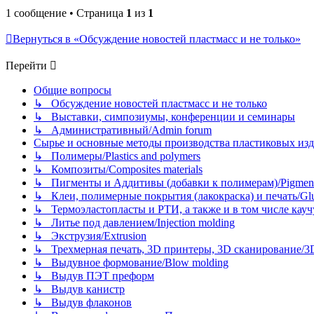
1 сообщение • Страница
1
из
1
Вернуться в «Обсуждение новостей пластмасс и не только»
Перейти
Общие вопросы
↳ Обсуждение новостей пластмасс и не только
↳ Выставки, симпозиумы, конференции и семинары
↳ Административный/Admin forum
Сырье и основные методы производства пластиковых изделий/
↳ Полимеры/Plastics and polymers
↳ Композиты/Сomposites materials
↳ Пигменты и Аддитивы (добавки к полимерам)/Pigments
↳ Клеи, полимерные покрытия (лакокраска) и печать/Glues, 
↳ Термоэластопласты и РТИ, а также и в том числе каучук
↳ Литье под давлением/Injection molding
↳ Экструзия/Extrusion
↳ Трехмерная печать, 3D принтеры, 3D сканирование/3D pr
↳ Выдувное формование/Blow molding
↳ Выдув ПЭТ преформ
↳ Выдув канистр
↳ Выдув флаконов