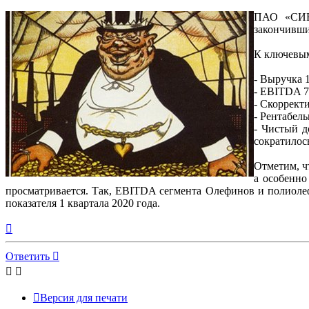
ПАО «СИБУ
закончивши
К ключевым
- Выручка 1
- EBITDA 74
- Скорректи
- Рентабел
- Чистый д
сократилось
Отметим, ч
а особенно
просматривается. Так, EBITDA сегмента Олефинов и полиолефи
показателя 1 квартала 2020 года.
Вернуться
к
началу
Ответить
Версия для печати