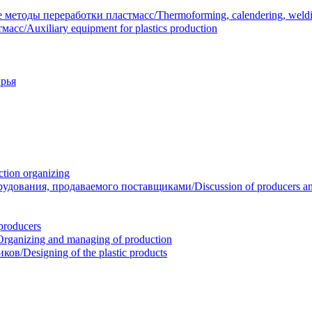
тоды переработки пластмасс/Thermoforming, calendering, welding
/Auxiliary equipment for plastics production
рья
ion organizing
вания, продаваемого поставщиками/Discussion of producers and r
roducers
anizing and managing of production
/Designing of the plastic products