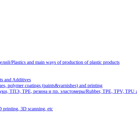
Plastics and main ways of production of plastic products
 and Additives
polymer coatings (paints&varnishes) and printing
и, ТПЭ, TPE, резина и пр. эластомеры/Rubber, TPE, TPV, TPU an
inting, 3D scanning, etc