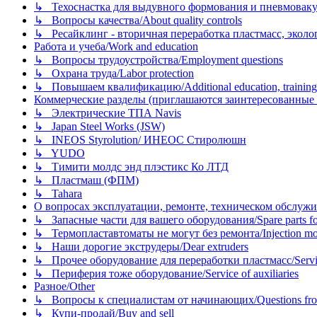
↳ Техоснастка для выдувного формования и пневмовак
↳ Вопросы качества/About quality controls
↳ Ресайклинг - вторичная переработка пластмасс, экология и
Работа и учеба/Work and education
↳ Вопросы трудоустройства/Employment questions
↳ Охрана труда/Labor protection
↳ Повышаем квалификацию/Additional education, training
Коммерческие разделы (приглашаются заинтересованные орг
↳ Электрические ТПА Navis
↳ Japan Steel Works (JSW)
↳ INEOS Styrolution/ ИНЕОС Стиролюшн
↳ YUDO
↳ Тимити молдс энд плэстикс Ко ЛТД
↳ Пластмаш (ФПМ)
↳ Tahara
О вопросах эксплуатации, ремонте, техническом обслужива
↳ Запасные части для вашего оборудования/Spare parts fo
↳ Термопластавтоматы не могут без ремонта/Injection mold
↳ Наши дорогие экструдеры/Dear extruders
↳ Прочее оборудование для переработки пластмасс/Service o
↳ Периферия тоже оборудование/Service of auxiliaries
Разное/Other
↳ Вопросы к специалистам от начинающих/Questions fro
↳ Купи-продай/Buy and sell