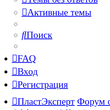
Активные темы
Поиск
FAQ
Вход
Регистрация
ПластЭксперт
Форум 