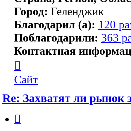
Город:
Геленджик
Благодарил (а):
120 ра
Поблагодарили:
363 р
Контактная информац
Контактная
информация
пользователя
Тигирь
Сайт
Re: Захватят ли рынок
Цитата