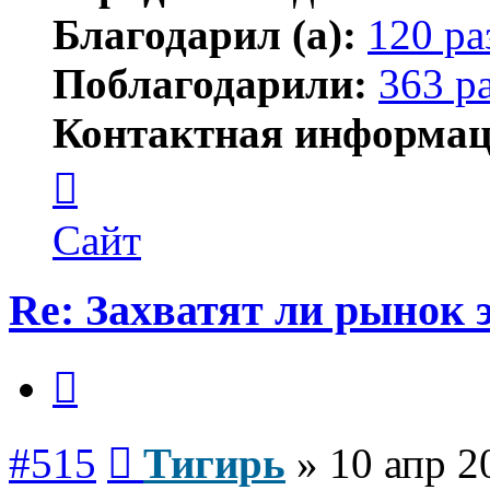
Благодарил (а):
120 ра
Поблагодарили:
363 р
Контактная информац
Контактная
информация
пользователя
Тигирь
Сайт
Re: Захватят ли рынок
Цитата
Сообщение
#515
Тигирь
»
10 апр 2