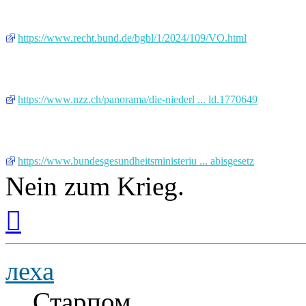
https://www.recht.bund.de/bgbl/1/2024/109/VO.html
https://www.nzz.ch/panorama/die-niederl ... ld.1770649
https://www.bundesgesundheitsministeriu ... abisgesetz
Nein zum Krieg.
Вернуться
к
началу
леха
Старпом