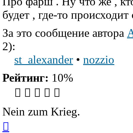
Про фарш . Ну что же , кт
будет , где-то происходит
За это сообщение автора
2):
st_alexander
•
nozzio
Рейтинг:
10%
Nein zum Krieg.
Вернуться
к
началу