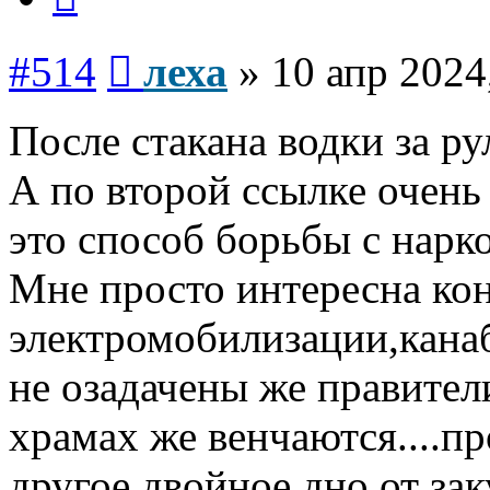
Сообщение
#514
леха
»
10 апр 2024
После стакана водки за рул
А по второй ссылке очень
это способ борьбы с нарко
Мне просто интересна кон
электромобилизации,канаб
не озадачены же правители
храмах же венчаются....пр
другое,двойное дно от зак