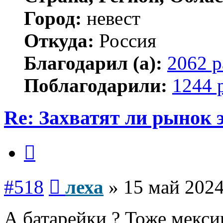
Город:
невест
Откуда:
Россия
Благодарил (а):
2062 р
Поблагодарили:
1244 
Re: Захватят ли рынок
Цитата
Сообщение
#518
леха
»
15 май 2024
А батарейки ? Тоже мекси