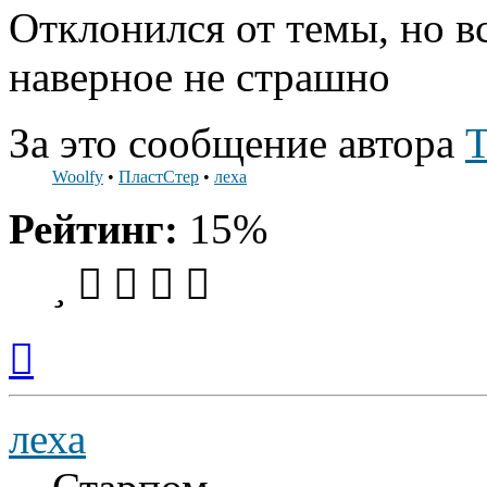
Отклонился от темы, но в
наверное не страшно
За это сообщение автора
Т
Woolfy
•
ПластСтер
•
леха
Рейтинг:
15%
Вернуться
к
началу
леха