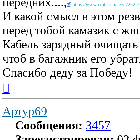
передних....,
https://www.ixbt.com/news/2022/1
И какой смысл в этом резв
перед тобой камазик с жи
Кабель зарядный очищать 
чтоб в багажник его убрать
Спасибо деду за Победу!
Вернуться
к
началу
Артур69
Сообщения:
3457
Зарегистрирован:
02 ф