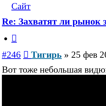
Тигирь
Сайт
Re: Захватят ли рынок
Цитата
Сообщение
#246
Тигирь
»
25 фев 2
Вот тоже небольшая видю