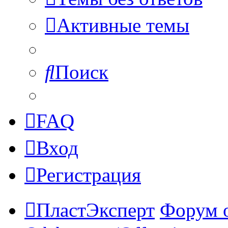
Активные темы
Поиск
FAQ
Вход
Регистрация
ПластЭксперт
Форум 