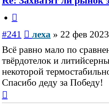
Re: Захватят ли рынок
Цитата
Сообщение
#241
леха
»
22 фев 2023
Всё равно мало по сравне
твёрдотелок и литийсерны
некоторой термостабильно
Спасибо деду за Победу!
Вернуться
к
началу