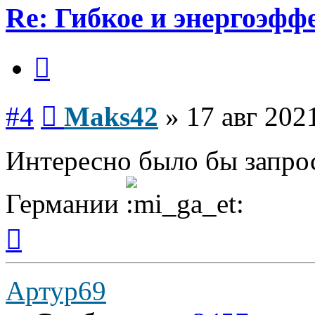
Re: Гибкое и энергоэфф
Цитата
Сообщение
#4
Maks42
»
17 авг 202
Интересно было бы запро
Германии
Вернуться
к
началу
Артур69