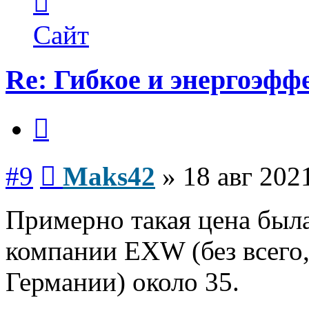
информация
пользователя
Maks42
Сайт
Re: Гибкое и энергоэфф
Цитата
Сообщение
#9
Maks42
»
18 авг 202
Примерно такая цена была
компании EXW (без всего, 
Германии) около 35.