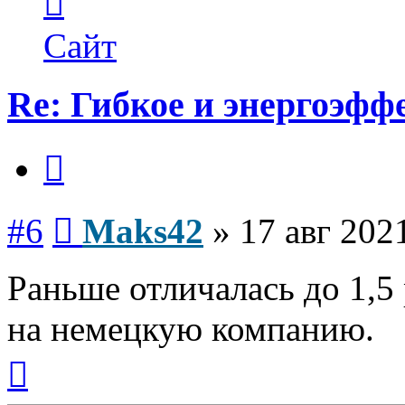
информация
пользователя
Maks42
Сайт
Re: Гибкое и энергоэфф
Цитата
Сообщение
#6
Maks42
»
17 авг 202
Раньше отличалась до 1,5
на немецкую компанию.
Вернуться
к
началу