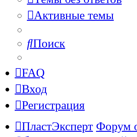
Активные темы
Поиск
FAQ
Вход
Регистрация
ПластЭксперт
Форум 