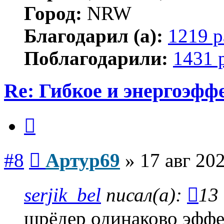
Город:
NRW
Благодарил (а):
1219 р
Поблагодарили:
1431 
Re: Гибкое и энергоэфф
Цитата
Сообщение
#8
Артур69
»
17 авг 202
serjik_bel
писал(а):
13 
шрёдер одинаково эффе