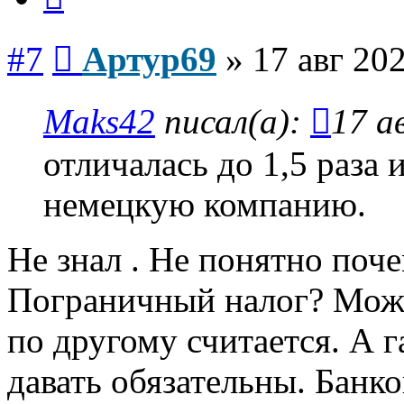
Сообщение
#7
Артур69
»
17 авг 202
Maks42
писал(а):
17 а
отличалась до 1,5 раза 
немецкую компанию.
Не знал . Не понятно поч
Пограничный налог? Може
по другому считается. А 
давать обязательны. Банк