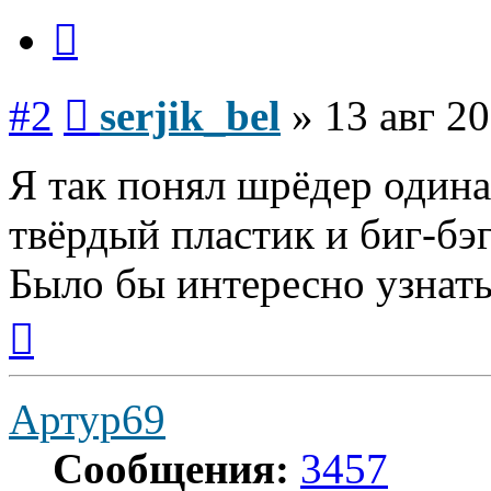
Цитата
Сообщение
#2
serjik_bel
»
13 авг 20
Я так понял шрёдер одина
твёрдый пластик и биг-бэ
Было бы интересно узнать
Вернуться
к
началу
Артур69
Сообщения:
3457