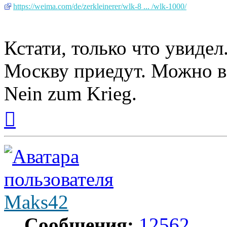
https://weima.com/de/zerkleinerer/wlk-8 ... /wlk-1000/
Кстати, только что увидел
Москву приедут. Можно в
Nein zum Krieg.
Вернуться
к
началу
Maks42
Сообщения:
12562