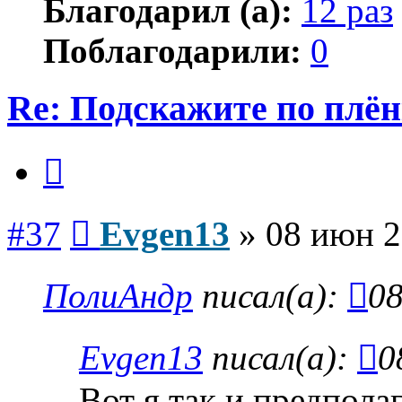
Благодарил (а):
12 раз
Поблагодарили:
0
Re: Подскажите по плё
Цитата
Сообщение
#37
Evgen13
»
08 июн 2
ПолиАндр
писал(а):
08
Evgen13
писал(а):
0
Вот я так и предполаг