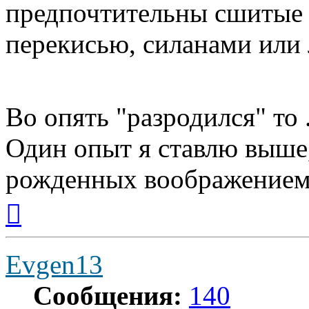
предпочтительны сшитые ..
перекисью, силанами или луч
Во опять "разродился" то .
Один опыт я ставлю выше
рожденных воображением
Вернуться
к
началу
Evgen13
Сообщения:
140