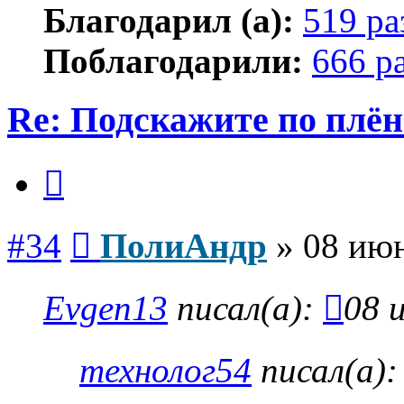
Благодарил (а):
519 ра
Поблагодарили:
666 р
Re: Подскажите по плё
Цитата
Сообщение
#34
ПолиАндр
»
08 июн
Evgen13
писал(а):
08 
технолог54
писал(а)