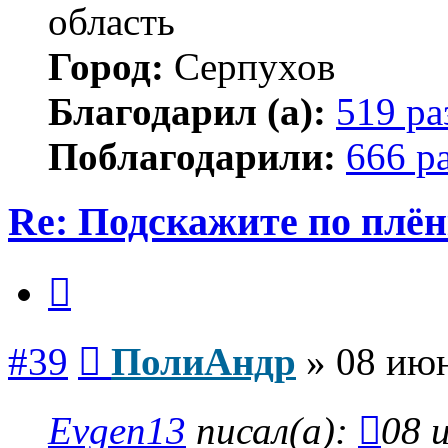
область
Город:
Серпухов
Благодарил (а):
519 ра
Поблагодарили:
666 р
Re: Подскажите по плё
Цитата
Сообщение
#39
ПолиАндр
»
08 июн
Evgen13
писал(а):
08 