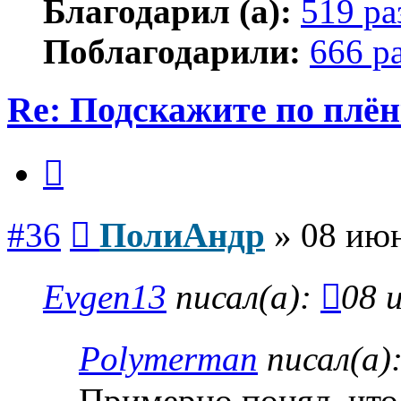
Благодарил (а):
519 ра
Поблагодарили:
666 р
Re: Подскажите по плё
Цитата
Сообщение
#36
ПолиАндр
»
08 июн
Evgen13
писал(а):
08 
Polymerman
писал(а)
Примерно понял, что 