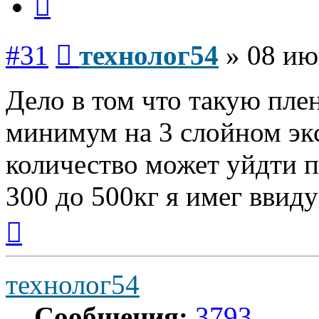
Сообщение
#31
технолог54
»
08 ию
Дело в том что такую пле
минимум на 3 слойном экс
количество может уйдти п
300 до 500кг я имег ввиду
Вернуться
к
началу
технолог54
Сообщения:
3793